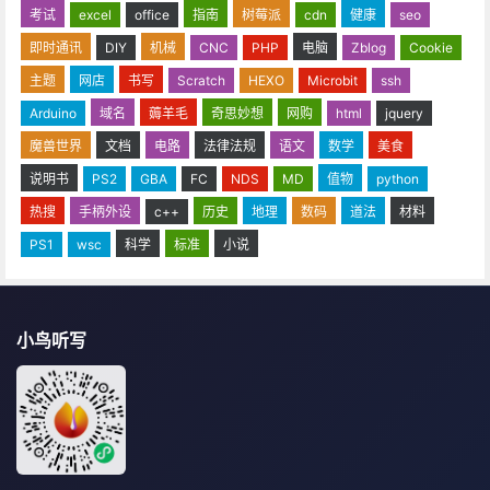
考试
excel
office
指南
树莓派
cdn
健康
seo
即时通讯
DIY
机械
CNC
PHP
电脑
Zblog
Cookie
主题
网店
书写
Scratch
HEXO
Microbit
ssh
Arduino
域名
薅羊毛
奇思妙想
网购
html
jquery
魔兽世界
文档
电路
法律法规
语文
数学
美食
说明书
PS2
GBA
FC
NDS
MD
值物
python
热搜
手柄外设
c++
历史
地理
数码
道法
材料
PS1
wsc
科学
标准
小说
小鸟听写