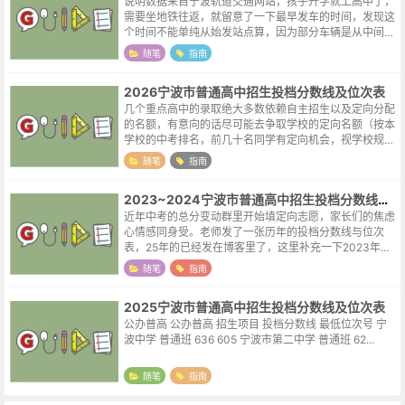
说明数据来自宁波轨道交通网站，孩子开学就上高中了，
需要坐地铁往返，就留意了一下最早发车的时间，发现这
个时间不能单纯从始发站点算，因为部分车辆是从中间站
点始发的，比如表格中的往霞浦方向首班车，这一方向在
随笔
指南
中间站点东环南路也有一趟车首发，所...
2026宁波市普通高中招生投档分数线及位次表
几个重点高中的录取绝大多数依赖自主招生以及定向分配
的名额，有意向的话尽可能去争取学校的定向名额（按本
学校的中考排名，前几十名同学有定向机会，视学校规模
不同名额会有较大出入）。孩子能进好的学校，那自然得
随笔
指南
之我幸，但孩子努力了却没有考到满意...
2023~2024宁波市普通高中招生投档分数线及位次表
近年中考的总分变动群里开始填定向志愿，家长们的焦虑
心情感同身受。老师发了一张历年的投档分数线与位次
表，25年的已经发在博客里了，这里补充一下2023年与
2024年的。因为2026年宁波的中考总分为660，与前两
随笔
指南
年相同，23年的数据其实...
2025宁波市普通高中招生投档分数线及位次表
公办普高 公办普高 招生项目 投档分数线 最低位次号 宁
波中学 普通班 636 605 宁波市第二中学 普通班 62...
随笔
指南