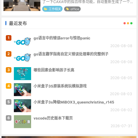
了一下CAXA中的拟合样条功能，自动重新生成了一个可
编辑标注的图形，严丝合缝。查了一下样条拟合的概念，
工作相关
office
大致是将复杂曲线分为多段,段...
最近发布
1
go语言中的错误error与惊恐panic
2026-08-08
2
go语言趣学指南自定义错误处理章的完整例子
2026-08-08
3
哪些因素会影响孩子长高
2026-08-05
4
小米盒子3S原装系统玩模拟游戏
2026-08-03
5
小米盒子3s降级MiBOX3_queenchristina_r145
2026-08-02
6
vscode历史版本下载页
2026-07-31