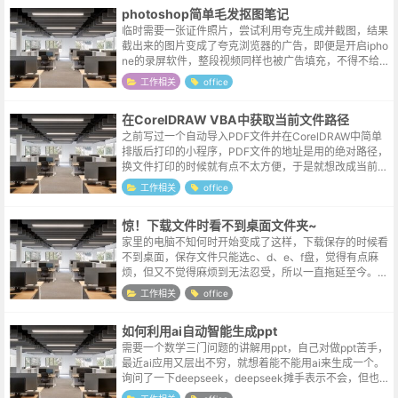
photoshop简单毛发抠图笔记
临时需要一张证件照片，尝试利用夸克生成并截图，结果
截出来的图片变成了夸克浏览器的广告，即便是开启ipho
ne的录屏软件，整段视频同样也被广告填充，不得不给个
赞，真是武装到了牙齿。但一年用不到两次的功能，又不
工作相关
office
舍得去开个会员，只能自己动手...
在CorelDRAW VBA中获取当前文件路径
之前写过一个自动导入PDF文件并在CorelDRAW中简单
排版后打印的小程序，PDF文件的地址是用的绝对路径，
换文件打印的时候就有点不太方便，于是就想改成当前文
件所在路径 & 文件名这样的形式，这样后续打印时只需要
工作相关
office
修改一下需要...
惊！下载文件时看不到桌面文件夹~
家里的电脑不知何时开始变成了这样，下载保存的时候看
不到桌面，保存文件只能选c、d、e、f盘，觉得有点麻
烦，但又不觉得麻烦到无法忍受，所以一直拖延至今。你
看，不光人心中的成见是一座大山，除了成见山，还有懒
工作相关
office
惰山拖延山畏难山。解决办法出乎意...
如何利用ai自动智能生成ppt
需要一个数学三门问题的讲解用ppt，自己对做ppt苦手，
最近ai应用又层出不穷，就想着能不能用ai来生成一个。
询问了一下deepseek，deepseek摊手表示不会，但也推
荐了一个ai小伙伴，kimi。关于kimiKimi是由北京月...