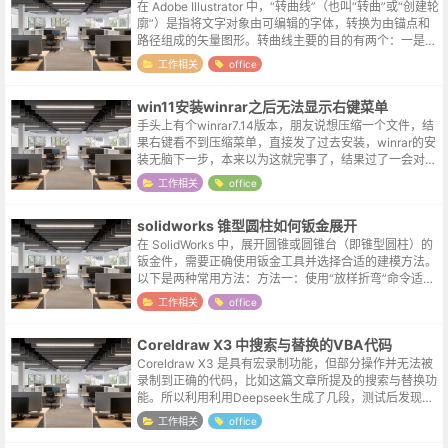
在 Adobe Illustrator 中，“转曲线”（也叫“转曲”或“创建轮
廓”）是指将文字对象由可编辑的字体，转换为由锚点和
路径组成的矢量图形。转曲线主要的目的有两个：一是防
止文件在别的电脑上打开时，因缺少字体导致排版错乱，
工作相关
office
这是印...
win11安装winrar之后无法显示右键菜单
手头上有个winrar7.14版本，朋友说想压缩一个文件，结
果右键看不到压缩菜单，直接发了过去安装，winrar的安
装无脑下一步，本来以为这就完事了，结果过了一会对方
表示还是无法显示。向日葵远程连接看了一下，别说压缩
工作相关
office
命令了，啥winr...
solidworks 锥型圆柱如何钣金展开
在 SolidWorks 中，展开圆锥或圆锥台（即锥型圆柱）的
钣金件，需要正确使用钣金工具并选择合适的建模方法。
以下是两种常用方法：方法一：使用“放样折弯”命令适用
于精确展开锥形或圆锥台钣金件。创建两个草图：在两个
工作相关
office
平行基准面上，分别绘...
Coreldraw X3 中搜索与替换的VBA代码
Coreldraw X3 是具有宏录制功能，但部分操作并无法被
录制到正确的代码，比如这篇文章所提及的搜索与替换功
能。所以利用利用Deepseek生成了几段，测试后发现下
面这段代码在 X3 中可以正常运行。Sub SearchAndRe...
工作相关
office