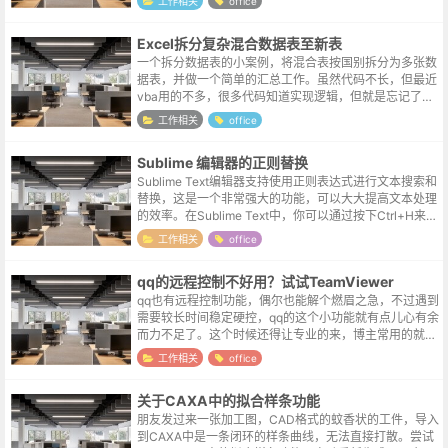
工作相关
office
Excel拆分复杂混合数据表至新表
一个拆分数据表的小案例，将混合表按国别拆分为多张数
据表，并做一个简单的汇总工作。虽然代码不长，但最近
vba用的不多，很多代码知道实现逻辑，但就是忘记了书
写的格式，记录一下测试流程，方便查询。另外，简单功
工作相关
office
能active控件就能够满足要求...
Sublime 编辑器的正则替换
Sublime Text编辑器支持使用正则表达式进行文本搜索和
替换，这是一个非常强大的功能，可以大大提高文本处理
的效率。在Sublime Text中，你可以通过按下Ctrl+H来打
开替换对话框，并点击对话框中的[.*]按钮来启用正则表...
工作相关
office
qq的远程控制不好用？试试TeamViewer
qq也有远程控制功能，偶尔也能解个燃眉之急，不过遇到
需要较长时间稳定硬控，qq的这个小功能就有点儿心有余
而力不足了。这个时候还得让专业的来，博主常用的就是
这个叫TeamViewer的软件。官网地址https://www.team
工作相关
office
vie...
关于CAXA中的拟合样条功能
朋友发过来一张加工图，CAD格式的蚊香状的工件，导入
到CAXA中是一条闭环的样条曲线，无法直接打散。尝试