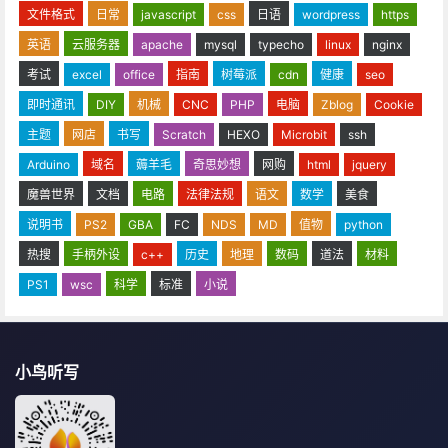
文件格式
日常
javascript
css
日语
wordpress
https
英语
云服务器
apache
mysql
typecho
linux
nginx
考试
excel
office
指南
树莓派
cdn
健康
seo
即时通讯
DIY
机械
CNC
PHP
电脑
Zblog
Cookie
主题
网店
书写
Scratch
HEXO
Microbit
ssh
Arduino
域名
薅羊毛
奇思妙想
网购
html
jquery
魔兽世界
文档
电路
法律法规
语文
数学
美食
说明书
PS2
GBA
FC
NDS
MD
值物
python
热搜
手柄外设
c++
历史
地理
数码
道法
材料
PS1
wsc
科学
标准
小说
小鸟听写