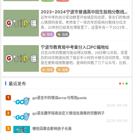
之我幸，但孩子努力了却没有考到满意...
2023~2024宁波市普通高中招生投档分数线及位次表
近年中考的总分变动群里开始填定向志愿，家长们的焦虑
心情感同身受。老师发了一张历年的投档分数线与位次
表，25年的已经发在博客里了，这里补充一下2023年与
2024年的。因为2026年宁波的中考总分为660，与前两
随笔
指南
年相同，23年的数据其实...
宁波市教育局中考查分入口PC端地址
日志26年的数据可能出得比较晚，29日晚12点前，浙里
办的对应频道出现了接近半小时的卡顿与访问异常，可能
是在更新成绩数据吧。查询时间看了几个公众号，比较统
一的说法是30日下午2点，希望查分网站到时候能坚挺一
随笔
指南
点。查分方式浙里办APP -...
最近发布
1
go语言中的错误error与惊恐panic
2026-08-08
2
go语言趣学指南自定义错误处理章的完整例子
2026-08-08
3
哪些因素会影响孩子长高