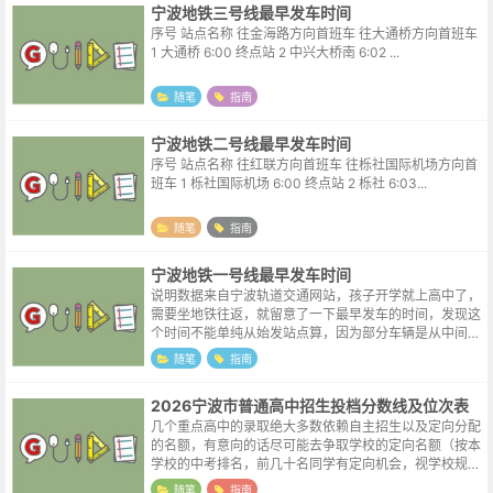
宁波地铁三号线最早发车时间
序号 站点名称 往金海路方向首班车 往大通桥方向首班车
1 大通桥 6:00 终点站 2 中兴大桥南 6:02 ...
随笔
指南
宁波地铁二号线最早发车时间
序号 站点名称 往红联方向首班车 往栎社国际机场方向首
班车 1 栎社国际机场 6:00 终点站 2 栎社 6:03...
随笔
指南
宁波地铁一号线最早发车时间
说明数据来自宁波轨道交通网站，孩子开学就上高中了，
需要坐地铁往返，就留意了一下最早发车的时间，发现这
个时间不能单纯从始发站点算，因为部分车辆是从中间站
点始发的，比如表格中的往霞浦方向首班车，这一方向在
随笔
指南
中间站点东环南路也有一趟车首发，所...
2026宁波市普通高中招生投档分数线及位次表
几个重点高中的录取绝大多数依赖自主招生以及定向分配
的名额，有意向的话尽可能去争取学校的定向名额（按本
学校的中考排名，前几十名同学有定向机会，视学校规模
不同名额会有较大出入）。孩子能进好的学校，那自然得
随笔
指南