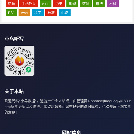
热搜
手柄外设
c++
历史
地理
数码
道法
材料
PS1
wsc
科学
标准
小说
小鸟听写
关于本站
欢迎光临"小鸟数据"，这是一个个人站点，由管理员Alphonse(luoguoqi@163.c
om)负责更新以及维护。希望网站能让您有良好的访问体验，也欢迎留下您宝贵
的意见！
网站信息