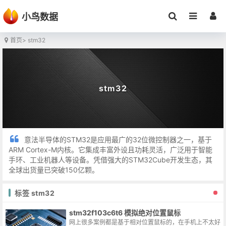
小鸟数据
首页
> stm32
stm32
意法半导体的STM32是应用最广的32位微控制器之一，基于
ARM Cortex-M内核。它集成丰富外设且功耗灵活，广泛用于智能
手环、工业机器人等设备。凭借强大的STM32Cube开发生态，其
全球出货量已突破150亿颗。
标签 stm32
stm32f103c6t6 模拟绝对位置鼠标
网上很多案例都是基于相对位置鼠标的，在手机上不太好