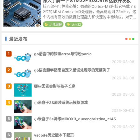
深入了解一下 STM32F103C6T6 这款开发板
核心架构与性能心脏：强劲的Cortex-M3内核它搭载了3
2位的ARM Cortex-M3处理器，最高能跑到 72MHz。这
个内核有高效的数据处理能力和快速的中断响应，对于工
业控制、电机驱动这类需要实时响应的任务来说，非常合
少儿编程
stm32
适。存储空...
最近发布
1
go语言中的错误error与惊恐panic
2026-08-08
2
go语言趣学指南自定义错误处理章的完整例子
2026-08-08
3
哪些因素会影响孩子长高
2026-08-05
4
小米盒子3S原装系统玩模拟游戏
2026-08-03
5
小米盒子3s降级MiBOX3_queenchristina_r145
2026-08-02
6
vscode历史版本下载页