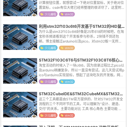
计算按钮位置，就想尝试一下绝对位置鼠标，关于绝对位
置鼠标，csdn有位大佬已经将整理的很详尽了，这里附
上链接：https://blog.csdn.net/pengranxindong/...
少儿编程
stm32
利用stm32f103c6t6开发基于STM32的HID鼠标或键盘
为什么是stm32f103c6t6好像是25年618的时候吧，在淘
宝秒杀频道看到这个开发板参与秒杀，2块钱不到还包
邮。博主接触过arduino以及pico，对stm32板一无所
知，所以就想着买回来试试学习一下，结果一放就是9个
少儿编程
stm32
月。前几...
STM32F103C6T6与STM32F103C8T6核心板异同
淘宝活动的时候入了一块c6t6，因为烧录过程比之pico以
及arduino稍嫌复杂，所以一直没有尝试。这几天尝试用p
ico与arduino实现鼠标，想起了这块吃灰的开发板。网上
很多c8t6的图片，因为引脚一致，找不到c6t6的图，就
少儿编程
stm32
用...
STM32CubeIDE&STM32CubeMX&STM32CubeProg的区别
这三个工具都是由STM官方提供的、针对STM32开发全
流程的三个不同环节的工具，可以理解为“设计、建造、
交付”的关系。主要功能对比 工具 核心角色 主要功能 在
整个流程中的位置 形象比喻 STM32CubeMX 图形化配
少儿编程
stm32
置...