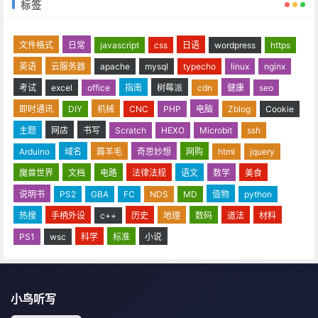
标签
文件格式
日常
javascript
css
日语
wordpress
https
英语
云服务器
apache
mysql
typecho
linux
nginx
考试
excel
office
指南
树莓派
cdn
健康
seo
即时通讯
DIY
机械
CNC
PHP
电脑
Zblog
Cookie
主题
网店
书写
Scratch
HEXO
Microbit
ssh
Arduino
域名
薅羊毛
奇思妙想
网购
html
jquery
魔兽世界
文档
电路
法律法规
语文
数学
美食
说明书
PS2
GBA
FC
NDS
MD
值物
python
热搜
手柄外设
c++
历史
地理
数码
道法
材料
PS1
wsc
科学
标准
小说
小鸟听写