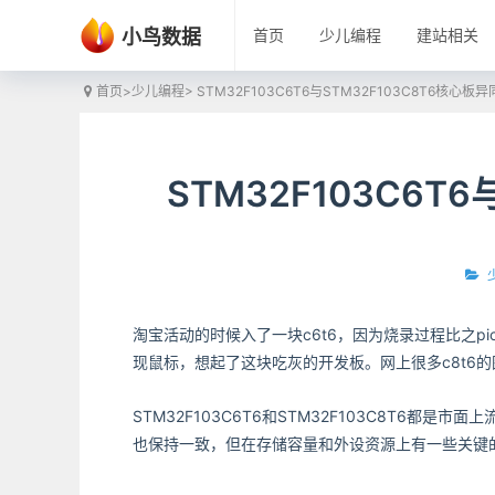
小鸟数据
首页
少儿编程
建站相关
首页
>
少儿编程
> STM32F103C6T6与STM32F103C8T6核心板异
STM32F103C6T
淘宝活动的时候入了一块c6t6，因为烧录过程比之pico
现鼠标，想起了这块吃灰的开发板。网上很多c8t6的
STM32F103C6T6和STM32F103C8T6都
也保持一致，但在存储容量和外设资源上有一些关键