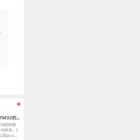
利用stm32f103c6t6开发基于STM32的HID鼠标或键盘
618的时候
与秒杀，2
及pico，