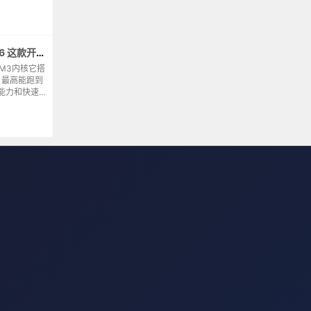
回来试试学习
深入了解一下 STM32F103C6T6 这款开发板
-M3内核它搭
器，最高能跑到
能力和快速
动这类需要实
..