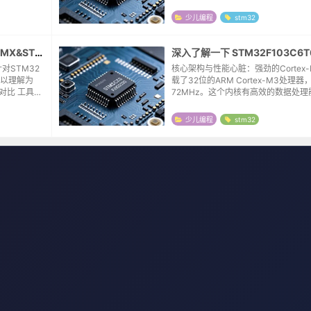
.csdn.ne
对stm32板一无所知，所以就想着买
一下，结果一放就是9个月。前几...
少儿编程
stm32
STM32CubeIDE&STM32CubeMX&STM32CubeProg的区别
对STM32
核心架构与性能心脏：强劲的Cortex
以理解为
载了32位的ARM Cortex-M3处理
 工具
72MHz。这个内核有高效的数据处理
置 形象比喻
的中断响应，对于工业控制、电机驱
时响应的任务来说，非常合适。存储空.
少儿编程
stm32