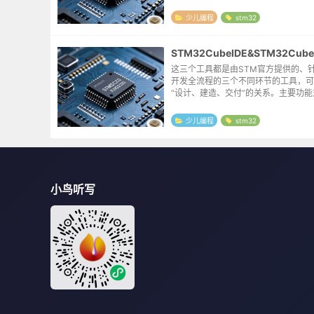
的很详尽了，这里附上链接：https://blog
t/pengranxindong/...
少儿编程
stm32
这三个工具都是由STM官方提供的、针
开发全流程的三个不同环节的工具，可
“设计、建造、交付”的关系。主要功能对比
核心角色 主要功能 在整个流程中的位
STM32CubeMX 图形化配置...
少儿编程
stm32
小鸟听写