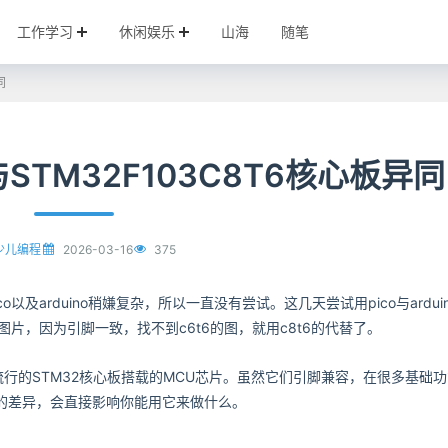
工作学习
休闲娱乐
山海
随笔
同
6与STM32F103C8T6核心板异同
2026-03-16
375
少儿编程
以及arduino稍嫌复杂，所以一直没有尝试。这几天尝试用pico与ardui
图片，因为引脚一致，找不到c6t6的图，就用c8t6的代替了。
是市面上流行的STM32核心板搭载的MCU芯片。虽然它们引脚兼容，在很多基础
的差异，会直接影响你能用它来做什么。