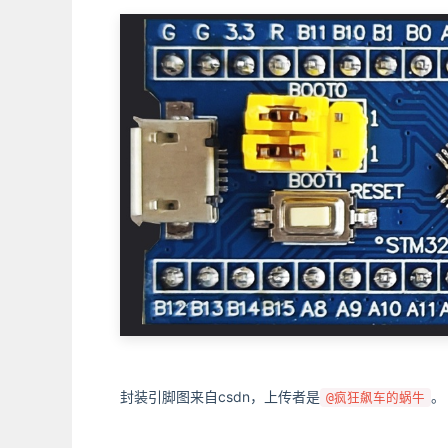
封装引脚图来自csdn，上传者是
。
@疯狂飙车的蜗牛