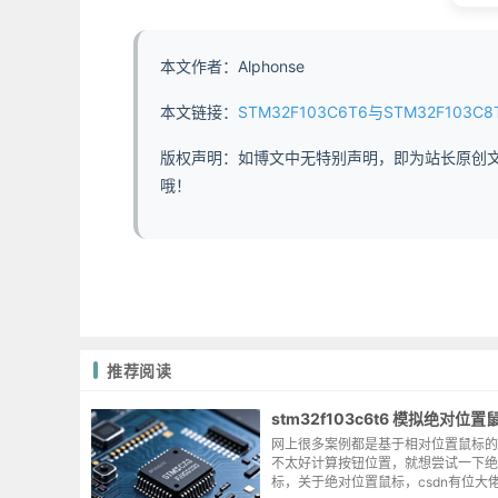
本文作者：Alphonse
本文链接：
STM32F103C6T6与STM32F103C8T6核心板异同 - ht
版权声明：如博文中无特别声明，即为站长原创
哦！
推荐阅读
stm32f103c6t6 模拟绝对位置
网上很多案例都是基于相对位置鼠标的
不太好计算按钮位置，就想尝试一下绝
标，关于绝对位置鼠标，csdn有位大