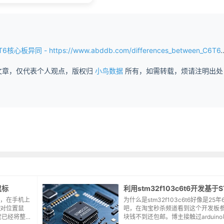
tps://www.abddb.com/differences_between_C6T6_and_C8T6_core_boards.html
文章，仅代表个人观点，版权归
小鸟数据
所有，如需转载，烦请注明出处
鼠标
，在手机上
为什么是stm32f103c6t6好像是25年
对位置鼠
吧，在淘宝秒杀频道看到这个开发板参
佬已经将整理
块钱不到还包邮。博主接触过arduino以