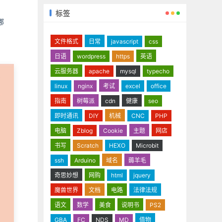
标签
哪
文件格式
日常
javascript
css
日语
wordpress
https
英语
云服务器
apache
mysql
typecho
linux
nginx
考试
excel
office
指南
树莓派
cdn
健康
seo
即时通讯
DIY
机械
CNC
PHP
电脑
Zblog
Cookie
主题
网店
书写
Scratch
HEXO
Microbit
ssh
Arduino
域名
薅羊毛
奇思妙想
网购
html
jquery
魔兽世界
文档
电路
法律法规
语文
数学
美食
说明书
PS2
GBA
FC
NDS
MD
值物