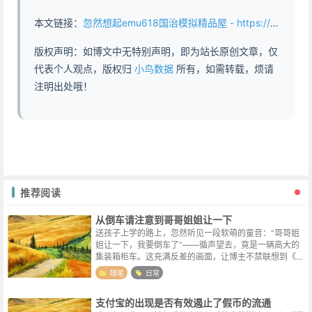
本文链接：
忽然想起emu618国治模拟精品屋 - https://www.abddb.com/something_about_emu618.html
版权声明：如博文中无特别声明，即为站长原创文章，仅
代表个人观点，版权归
小鸟数据
所有，如需转载，烦请
注明出处哦！
推荐阅读
从倒车请注意到哥哥姐姐让一下
送孩子上学的路上，忽然听见一段软萌的童音：“哥哥姐
姐让一下，我要倒车了”——循声望去，竟是一辆高大的
集装箱柜车。这充满反差的画面，让博主不禁联想到《十
万个冷笑话》里那个画风清奇的小哪吒。从前的“倒车，
随笔
日常
请注意”，是工业时代的标准化产物：...
支付宝的出现是否有效遏止了假币的流通