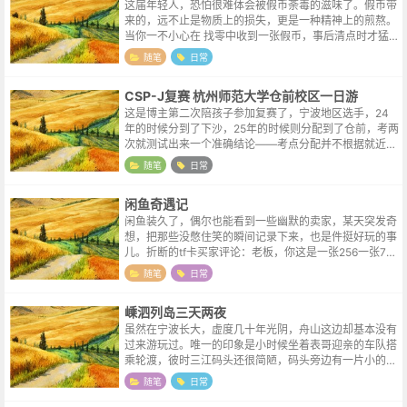
这届年轻人，恐怕很难体会被假币荼毒的滋味了。假币带
来的，远不止是物质上的损失，更是一种精神上的煎熬。
当你一不小心在 找零中收到一张假币，事后清点时才猛
然察觉——那一刻，真正的折磨开始了。是咬牙认亏，亲
随笔
日常
手将它销毁？还是硬起心肠，让它继续...
CSP-J复赛 杭州师范大学仓前校区一日游
这是博主第二次陪孩子参加复赛了，宁波地区选手，24
年的时候分到了下沙，25年的时候则分配到了仓前，考两
次就测试出来一个准确结论——考点分配并不根据就近原
则。因为去年酒店不好订，所以今年早早订好了下沙校区
随笔
日常
周边的酒店。结果浙江地区的准考证...
闲鱼奇遇记
闲鱼装久了，偶尔也能看到一些幽默的卖家，某天突发奇
想，把那些没憋住笑的瞬间记录下来，也是件挺好玩的事
儿。折断的tf卡买家评论：老板，你这是一张256一张768
的呀~
随笔
日常
嵊泗列岛三天两夜
虽然在宁波长大，虚度几十年光阴，舟山这边却基本没有
过来游玩过。唯一的印象是小时候坐着表哥迎亲的车队搭
乘轮渡，彼时三江码头还很简陋，码头旁边有一片小的滩
涂，有数不清的小螃蟹忽隐互现。朋友邀约去嵊泗列岛
随笔
日常
（嵊泗本岛）小聚，民宿的工作人员在线...