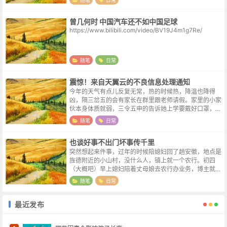
不是时间，而是内心的那份释怀和明白。...
曾几何时 中国汽车还不如中国足球
https://www.bilibili.com/video/BV19J4m1g7Re/
随笔
日常
震惊！来自天翼云的不良信息处理通知
今年的天气有点儿反复无常，热的时候热，降温也降得
凶，隔三岔五的会有家长在群里跟老师请假。家里的小家
伙本身体质就弱，三令五申的告诉她上学要戴好口罩，结
果放学去接的时候口罩要么在书包里，要么在衣服口袋
随笔
日常
里，上周五的时候看她有点儿咳嗽，等这周...
也谈好事不出门坏事传千里
突然想起来件事，过年的时候陪媳妇回了趟安徽，地点是
旌德附近的小山村，没什么人，镇上就一个农行。初四
（大概吧）早上媳妇陪着丈母娘去农行办业务，博主就站
银行门口干等，没过一会一辆小车（地方偏僻没什么出租
随笔
日常
车，部分私家车主会开车载客作为副业）...
最近发布