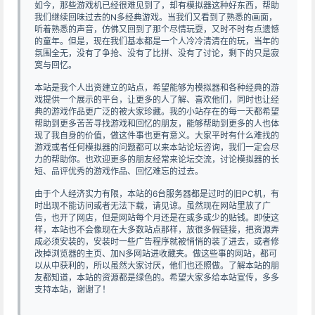
如今，那些游戏机已经很难见到了，却有模拟器这种好东西，帮助
我们继续回味过去的N多经典游戏。当我们又看到了熟悉的画面，
听着熟悉的声音，仿佛又回到了那个尽情玩耍，又时不时有点遗憾
的童年。但是，现在我们基本都是一个人冷冷清清在的玩，当年的
氛围全无，没有了争抢、没有了比拼、没有了讨论，剩下的只是寂
寞与回忆。
本站是我个人出资建立的站点，希望能够为模拟器和各种经典的游
戏提供一个展示的平台，让更多的人了解、喜欢他们，同时也让经
典的游戏作品更广泛的被大家珍藏。我的小站存在的每一天都希望
帮助到更多苦苦寻找游戏和回忆的朋友，能够帮助到更多的人也体
现了我自身的价值，做这件事也更有意义。大家平时有什么难找的
游戏或者任何模拟器的问题都可以来本站论坛咨询，我们一定会尽
力的帮助你。也欢迎更多的朋友经常来论坛交流，讨论模拟器的长
短、品评优秀的游戏作品、回忆难忘的过去。
由于个人经济实力有限，本站的6台服务器都是过时的旧PC机，有
时出现不能访问或者无法下载，请见谅。虽然现在网站里放了广
告，也开了网店，但是网站每个月还是在或多或少的贴钱。即使这
样，本站也不会像现在大多数站点那样，放很多假链接，把资源弄
成必须安装的，安装时一些广告程序就被悄悄的装了进去，或者修
改掉浏览器的主页、加N多网站进收藏夹。做这些事的网站，都可
以从中获利的，所以虽然大家讨厌，他们也还照做。了解本站的朋
友都知道，本站的资源都是绿色的。希望大家多给本站宣传，多多
支持本站，谢谢了！