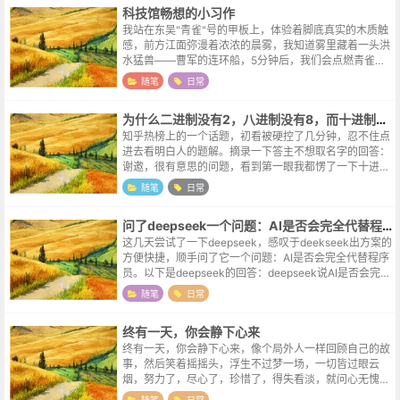
科技馆畅想的小习作
我站在东吴"青雀"号的甲板上，体验着脚底真实的木质触
感，前方江面弥漫着浓浓的晨雾，我知道雾里藏着一头洪
水猛兽——曹军的连环船，5分钟后，我们会点燃青雀，
顺风冲入连环船阵，然后跳水逃生。身边的小胖掐了一把
随笔
日常
我的胳膊，问我：“有感觉到疼吗？...
为什么二进制没有2，八进制没有8，而十进制有10？
知乎热榜上的一个话题，初看被硬控了几分钟，忍不住点
进去看明白人的题解。摘录一下答主不想取名字的回答：
谢邀，很有意思的问题，看到第一眼我都愣了一下十进制
有10，但没有十，能明白区别吗？十进制下，有意义的数
随笔
日常
字只有0-9，要表达十，就得进一...
问了deepseek一个问题：AI是否会完全代替程序员
这几天尝试了一下deepseek，感叹于deekseek出方案的
方便快捷，顺手问了它一个问题：AI是否会完全代替程序
员。以下是deepseek的回答：deepseek说AI是否会完全
代替程序员是一个复杂的问题，目前来看，AI更可能成
随笔
日常
为...
终有一天，你会静下心来
终有一天，你会静下心来，像个局外人一样回顾自己的故
事，然后笑着摇摇头，浮生不过梦一场，一切皆过眼云
烟，努力了，尽心了，珍惜了，得失看淡，就问心无愧，
坦然前行，你若不伤，岁月无恙。能够治愈你的，从来都
随笔
日常