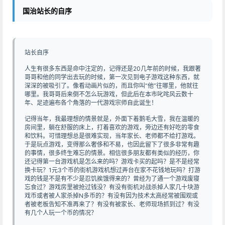
国治站长的自序
站长自序
人生有很多东西是命中注定的，记得还是20几年前的时候，我跟著
哥哥和他的同学出去玩的时候，第一次见到电子游戏这种东西，就
深深的被吸引了。像看动画片似的，而且你叫“他”往哪里，他就往
哪里。我哥哥后来倒不怎么玩游戏，但此后在本市叱咤风云数十
年、足迹遍布各个角落的一代游戏宗师自此诞生！
记得当年，我最理想的情景就是，外面下着鹅毛大雪，我在温暖的
房间里，躺在舒服的床上，打着喜欢的游戏，旁边还有好吃的零食
和饮料。可惜理想总是很难实现，当年家长、老师都不给打游戏。
于是玩点游戏，变得那么奢侈和不易，也因此留下了很多非常有趣
的事情，很多终生难忘的情景。相信很多朋友都有类似的经历，你
还记得第一台游戏机是怎么来的吗？游戏卡买的起吗？是不是经常
换卡玩？1元3个币的街机游戏机想过弄台在家不花钱地玩吗？打游
戏的钱是不是有不少是忍饥挨饿得来的？曾经为了通一个游戏废寝
忘食过？游戏房里被抢过钱没？有没有街机对战杀掉人家几十块游
戏币或者被人家杀掉N多币的？有没有因为技术太高经常被围观或
者被老板告知不准再来了？有没有被家长、老师现场抓到过？有没
有几个人玩一个币的情况？