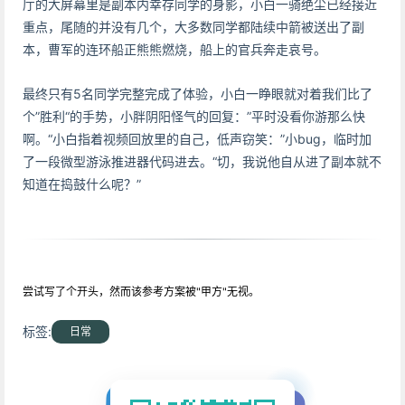
厅的大屏幕里是副本内幸存同学的身影，小白一骑绝尘已经接近
重点，尾随的并没有几个，大多数同学都陆续中箭被送出了副
本，曹军的连环船正熊熊燃烧，船上的官兵奔走哀号。
最终只有5名同学完整完成了体验，小白一睁眼就对着我们比了
个”胜利“的手势，小胖阴阳怪气的回复：”平时没看你游那么快
啊。“小白指着视频回放里的自己，低声窃笑：”小bug，临时加
了一段微型游泳推进器代码进去。“切，我说他自从进了副本就不
知道在捣鼓什么呢？”
尝试写了个开头，然而该参考方案被"甲方"无视。
标签:
日常