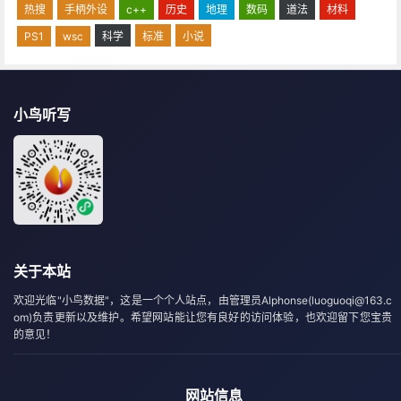
热搜
手柄外设
c++
历史
地理
数码
道法
材料
PS1
wsc
科学
标准
小说
小鸟听写
关于本站
欢迎光临"小鸟数据"，这是一个个人站点，由管理员Alphonse(luoguoqi@163.c
om)负责更新以及维护。希望网站能让您有良好的访问体验，也欢迎留下您宝贵
的意见！
网站信息