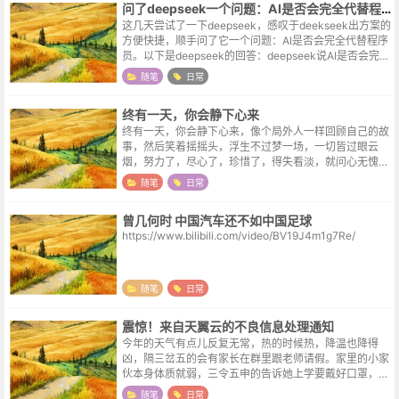
问了deepseek一个问题：AI是否会完全代替程序员
这几天尝试了一下deepseek，感叹于deekseek出方案的
方便快捷，顺手问了它一个问题：AI是否会完全代替程序
员。以下是deepseek的回答：deepseek说AI是否会完全
代替程序员是一个复杂的问题，目前来看，AI更可能成
随笔
日常
为...
终有一天，你会静下心来
终有一天，你会静下心来，像个局外人一样回顾自己的故
事，然后笑着摇摇头，浮生不过梦一场，一切皆过眼云
烟，努力了，尽心了，珍惜了，得失看淡，就问心无愧，
坦然前行，你若不伤，岁月无恙。能够治愈你的，从来都
随笔
日常
不是时间，而是内心的那份释怀和明白。...
曾几何时 中国汽车还不如中国足球
https://www.bilibili.com/video/BV19J4m1g7Re/
随笔
日常
震惊！来自天翼云的不良信息处理通知
今年的天气有点儿反复无常，热的时候热，降温也降得
凶，隔三岔五的会有家长在群里跟老师请假。家里的小家
伙本身体质就弱，三令五申的告诉她上学要戴好口罩，结
果放学去接的时候口罩要么在书包里，要么在衣服口袋
随笔
日常