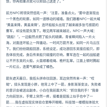
馈，你再拍重点就可以把自己送走了。”
前方NPC将领突然低吼一声：“注意，准备点火。”雾中逐渐现出
一个黑色的轮廓，如同一道移动的城墙。我们跟着NPC一起大喊
“黄盖来降，黄盖来降”，连环船船头出现了越来越多张弓搭箭的
曹军，却没有箭矢落下。眼见两军越来越近，NPC一声大喊：
“跳船！”，一边毅然点燃了船头的硫磺，青雀瞬间陷入一片火
海，对面连环船上一阵骚动，一时间万箭齐发，如同一片乌云压
下。我们纷纷跳船回游，系统设定，成功游回东吴接应船只，即
告体验完成，身后传来船只碰撞的巨响，曹军连在一起的战船避
让不开东吴的火船，火苗顺着缆绳、桅杆乱窜。江面上顿时腾起
一片红云，连雾气都染成了橘色。
箭矢遮天蔽日，我低头拼命往回游，耳边突然传来一声："哎
呦"，扭头发现是小胖，他背上中了一箭，身影渐渐变淡，失败者
的意识会被送出副本，小白在我前面大叫：“抓住我的手！”我奋
力向前划水，手臂上突然一疼，接着是屁股上似乎也中了一
箭......我在虚拟现实体验仓里睁开眼睛，科技馆一楼模拟体验大