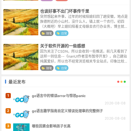
里，上周五的时候看她有点儿咳嗽，等这周...
也谈好事不出门坏事传千里
突然想起来件事，过年的时候陪媳妇回了趟安徽，地点是
旌德附近的小山村，没什么人，镇上就一个农行。初四
（大概吧）早上媳妇陪着丈母娘去农行办业务，博主就站
银行门口干等，没过一会一辆小车（地方偏僻没什么出租
随笔
日常
车，部分私家车主会开车载客作为副业）...
关于软件开源的一些感想
因为关注了CSDN，所以会收到一些推送，前几天看到了
这样一则信息--《nanUI作者宣布暂停开发》，自己建站
纯属爱好，所以也不经常浏览相关专业站点，印象比较深
刻的另一条新闻，是很早以前修罗论坛作者的再见通告。
随笔
日常
对这两个软件本身没有使用的...
最近发布
1
go语言中的错误error与惊恐panic
2026-08-08
2
go语言趣学指南自定义错误处理章的完整例子
2026-08-08
3
哪些因素会影响孩子长高