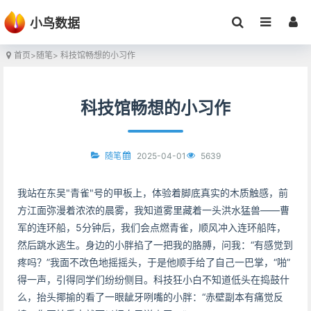
小鸟数据
首页
>
随笔
> 科技馆畅想的小习作
科技馆畅想的小习作
2025-04-01
5639
随笔
我站在东吴"青雀"号的甲板上，体验着脚底真实的木质触感，前
方江面弥漫着浓浓的晨雾，我知道雾里藏着一头洪水猛兽——曹
军的连环船，5分钟后，我们会点燃青雀，顺风冲入连环船阵，
然后跳水逃生。身边的小胖掐了一把我的胳膊，问我：“有感觉到
疼吗？”我面不改色地摇摇头，于是他顺手给了自己一巴掌，“啪”
得一声，引得同学们纷纷侧目。科技狂小白不知道低头在捣鼓什
么，抬头揶揄的看了一眼龇牙咧嘴的小胖：“赤壁副本有痛觉反