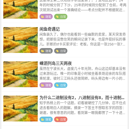
这是博主第二次陪孩子参加复赛了，宁波地区选手，24
年的时候分到了下沙，25年的时候则分配到了仓前，考两
次就测试出来一个准确结论——考点分配并不根据就近原
则。因为去年酒店不好订，所以今年早早订好了下沙校区
随笔
日常
周边的酒店。结果浙江地区的准考证...
闲鱼奇遇记
闲鱼装久了，偶尔也能看到一些幽默的卖家，某天突发奇
想，把那些没憋住笑的瞬间记录下来，也是件挺好玩的事
儿。折断的tf卡买家评论：老板，你这是一张256一张768
的呀~
随笔
日常
嵊泗列岛三天两夜
虽然在宁波长大，虚度几十年光阴，舟山这边却基本没有
过来游玩过。唯一的印象是小时候坐着表哥迎亲的车队搭
乘轮渡，彼时三江码头还很简陋，码头旁边有一片小的滩
涂，有数不清的小螃蟹忽隐互现。朋友邀约去嵊泗列岛
随笔
日常
（嵊泗本岛）小聚，民宿的工作人员在线...
为什么二进制没有2，八进制没有8，而十进制有10？
知乎热榜上的一个话题，初看被硬控了几分钟，忍不住点
进去看明白人的题解。摘录一下答主不想取名字的回答：
谢邀，很有意思的问题，看到第一眼我都愣了一下十进制
有10，但没有十，能明白区别吗？十进制下，有意义的数
随笔
日常
字只有0-9，要表达十，就得进一...