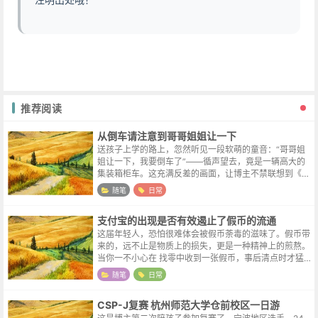
推荐阅读
从倒车请注意到哥哥姐姐让一下
送孩子上学的路上，忽然听见一段软萌的童音：“哥哥姐
姐让一下，我要倒车了”——循声望去，竟是一辆高大的
集装箱柜车。这充满反差的画面，让博主不禁联想到《十
万个冷笑话》里那个画风清奇的小哪吒。从前的“倒车，
随笔
日常
请注意”，是工业时代的标准化产物：...
支付宝的出现是否有效遏止了假币的流通
这届年轻人，恐怕很难体会被假币荼毒的滋味了。假币带
来的，远不止是物质上的损失，更是一种精神上的煎熬。
当你一不小心在 找零中收到一张假币，事后清点时才猛
然察觉——那一刻，真正的折磨开始了。是咬牙认亏，亲
随笔
日常
手将它销毁？还是硬起心肠，让它继续...
CSP-J复赛 杭州师范大学仓前校区一日游