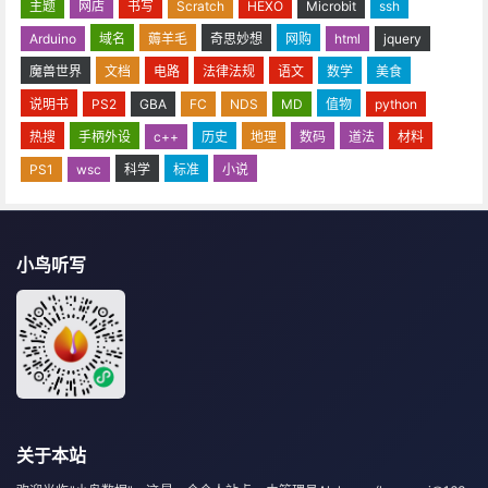
主题
网店
书写
Scratch
HEXO
Microbit
ssh
Arduino
域名
薅羊毛
奇思妙想
网购
html
jquery
魔兽世界
文档
电路
法律法规
语文
数学
美食
说明书
PS2
GBA
FC
NDS
MD
值物
python
热搜
手柄外设
c++
历史
地理
数码
道法
材料
PS1
wsc
科学
标准
小说
小鸟听写
关于本站