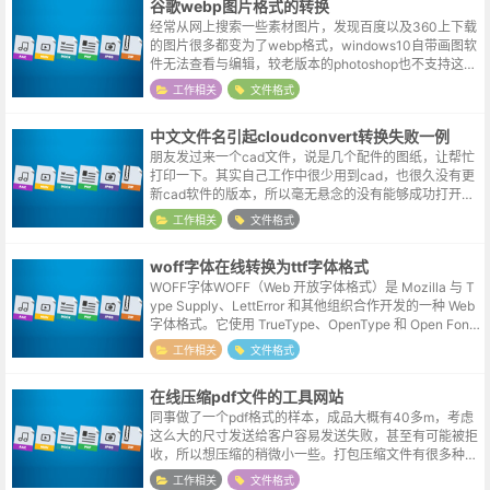
谷歌webp图片格式的转换
经常从网上搜索一些素材图片，发现百度以及360上下载
的图片很多都变为了webp格式，windows10自带画图软
件无法查看与编辑，较老版本的photoshop也不支持这种
格式。webp概况由谷歌于2010年推出的新一代图片格
工作相关
文件格式
式，在压缩...
中文文件名引起cloudconvert转换失败一例
朋友发过来一个cad文件，说是几个配件的图纸，让帮忙
打印一下。其实自己工作中很少用到cad，也很久没有更
新cad软件的版本，所以毫无悬念的没有能够成功打开。
在博客中曾经介绍过一个文件转换的英文站点，支持丰富
工作相关
文件格式
的格式，也不需要注册或者关注...
woff字体在线转换为ttf字体格式
WOFF字体WOFF（Web 开放字体格式）是 Mozilla 与 T
ype Supply、LettError 和其他组织合作开发的一种 Web
字体格式。它使用 TrueType、OpenType 和 Open Font
Forma...
工作相关
文件格式
在线压缩pdf文件的工具网站
同事做了一个pdf格式的样本，成品大概有40多m，考虑
这么大的尺寸发送给客户容易发送失败，甚至有可能被拒
收，所以想压缩的稍微小一些。打包压缩文件有很多种工
具，但pdf压缩还真不常使用，手头也没有现成的工具。
工作相关
文件格式