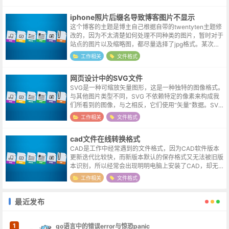
在线压缩工具尝试了搜索结果中...
iphone照片后缀名导致博客图片不显示
这个博客的主题是博主自己根据自带的twentyten主题修
改的，因为不太清楚如何处理不同种类的图片，暂时对于
站点的图片以及缩略图，都尽量选择了jpg格式。某次上
传了几张图片，发现缩略图无法正常显示，格式是jpg的
工作相关
文件格式
无误，在电脑上也是可以...
网页设计中的SVG文件
SVG是一种可缩放矢量图形，这是一种独特的图像格式。
与其他图片类型不同，SVG 不依赖特定的像素来构成我
们所看到的图像，与之相反，它们使用“矢量”数据。SVG
图形的优点支持缩放：用户可以任意缩放图像显示，而不
工作相关
文件格式
会破坏图像的清晰度、细节等...
cad文件在线转换格式
CAD是工作中经常遇到的文件格式，因为CAD软件版本
更新迭代比较快，而新版本默认的保存格式又无法被旧版
本识别，所以经常会出现明明电脑上安装了CAD，却无法
打开客户发送过来的相关图纸文件的情况。如果能直接联
工作相关
文件格式
系到制图人员，那当然是极好的，...
最近发布
1
go语言中的错误error与惊恐panic