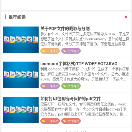
推荐阅读
关于PDF文件的截取与分割
手头有个PDF文件因页面过多无法正确导入CDR，于是又
想起了这个文件云转换站点cloudconvert，意外的是主页
无法正常访问，但分页面却是正常的，不清楚是被屏蔽
了，还是对方这个站点屏蔽了我。在线云转换会把文件发
工作相关
文件格式
到对方的服务器，但这...
icomoon字体格式:TTF,WOFF,EOT&SVG
利用icomoon的若干图标（10多个）生成了一个字体压缩
包，解压之后发现fonts文件夹里有4个文件，总大小接近
20kb，感觉尺寸有点大的离谱，于是尝试了一下挨个删
除任一文件，结果发现无论保留ttf或是woff文件，图标都
工作相关
文件格式
可以正常显...
如何打印包含密码保护的pdf文件
需要打印一压缩包文件，合同啊违约责任之类的，word
文档都没有什么问题，有一个pdf文件直接按ctrl+p打印
没有反应，pdf阅读器上打印与截图按钮都是灰的。拖入c
oreldraw试了一下，显示文件有加密，心里不禁吐槽，你
工作相关
文件格式
又不给打印又...