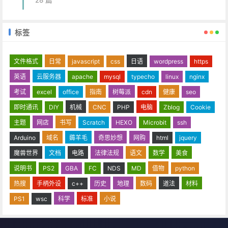
28 篇
标签
文件格式
日常
javascript
css
日语
wordpress
https
英语
云服务器
apache
mysql
typecho
linux
nginx
考试
excel
office
指南
树莓派
cdn
健康
seo
即时通讯
DIY
机械
CNC
PHP
电脑
Zblog
Cookie
主题
网店
书写
Scratch
HEXO
Microbit
ssh
Arduino
域名
薅羊毛
奇思妙想
网购
html
jquery
魔兽世界
文档
电路
法律法规
语文
数学
美食
说明书
PS2
GBA
FC
NDS
MD
值物
python
热搜
手柄外设
c++
历史
地理
数码
道法
材料
PS1
wsc
科学
标准
小说