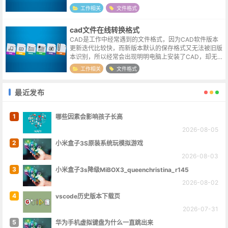
一方面当前的转换技术大部分使用了Ocr识别，对文字识
工作相关
文件格式
别倒是能做到精确匹配，但对于...
cad文件在线转换格式
CAD是工作中经常遇到的文件格式，因为CAD软件版本
更新迭代比较快，而新版本默认的保存格式又无法被旧版
本识别，所以经常会出现明明电脑上安装了CAD，却无法
打开客户发送过来的相关图纸文件的情况。如果能直接联
工作相关
文件格式
系到制图人员，那当然是极好的，...
最近发布
1
哪些因素会影响孩子长高
2026-08-05
2
小米盒子3S原装系统玩模拟游戏
2026-08-03
3
小米盒子3s降级MiBOX3_queenchristina_r145
2026-08-02
4
vscode历史版本下载页
2026-07-31
5
华为手机虚拟键盘为什么一直跳出来