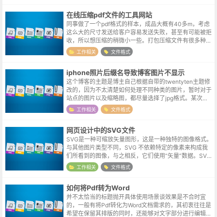
在线压缩pdf文件的工具网站
同事做了一个pdf格式的样本，成品大概有40多m，考虑
这么大的尺寸发送给客户容易发送失败，甚至有可能被拒
收，所以想压缩的稍微小一些。打包压缩文件有很多种工
具，但pdf压缩还真不常使用，手头也没有现成的工具。
工作相关
文件格式
在线压缩工具尝试了搜索结果中...
iphone照片后缀名导致博客图片不显示
这个博客的主题是博主自己根据自带的twentyten主题修
改的，因为不太清楚如何处理不同种类的图片，暂时对于
站点的图片以及缩略图，都尽量选择了jpg格式。某次上
传了几张图片，发现缩略图无法正常显示，格式是jpg的
工作相关
文件格式
无误，在电脑上也是可以...
网页设计中的SVG文件
SVG是一种可缩放矢量图形，这是一种独特的图像格式。
与其他图片类型不同，SVG 不依赖特定的像素来构成我
们所看到的图像，与之相反，它们使用“矢量”数据。SVG
图形的优点支持缩放：用户可以任意缩放图像显示，而不
工作相关
文件格式
会破坏图像的清晰度、细节等...
如何将Pdf转为Word
并不太恰当的标题抛开具体使用场景谈效果是不合时宜
的，一般有将Pdf转化为Word文档需求的，其初衷往往是
希望在保留其排版的同时，还能够对文字部分进行编辑。