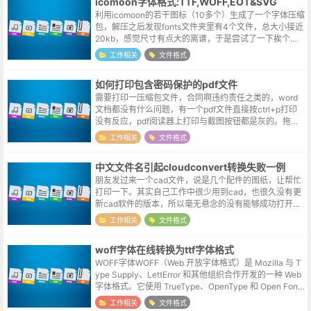
icomoon字体格式:TTF,WOFF,EOT&SVG
利用icomoon的若干图标（10多个）生成了一个字体压缩
包，解压之后发现fonts文件夹里有4个文件，总大小接近
20kb，感觉尺寸有点大的离谱，于是尝试了一下挨个删
除任一文件，结果发现无论保留ttf或是woff文件，图标都
工作相关
文件格式
可以正常显...
如何打印包含密码保护的pdf文件
需要打印一压缩包文件，合同啊违约责任之类的，word
文档都没有什么问题，有一个pdf文件直接按ctrl+p打印
没有反应，pdf阅读器上打印与截图按钮都是灰的。拖入c
oreldraw试了一下，显示文件有加密，心里不禁吐槽，你
工作相关
文件格式
又不给打印又...
中文文件名引起cloudconvert转换失败一例
朋友发过来一个cad文件，说是几个配件的图纸，让帮忙
打印一下。其实自己工作中很少用到cad，也很久没有更
新cad软件的版本，所以毫无悬念的没有能够成功打开。
在博客中曾经介绍过一个文件转换的英文站点，支持丰富
工作相关
文件格式
的格式，也不需要注册或者关注...
woff字体在线转换为ttf字体格式
WOFF字体WOFF（Web 开放字体格式）是 Mozilla 与 T
ype Supply、LettError 和其他组织合作开发的一种 Web
字体格式。它使用 TrueType、OpenType 和 Open Font
Forma...
工作相关
文件格式