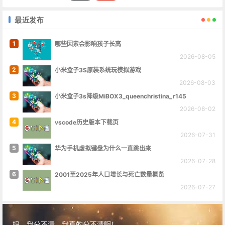
点。查分方式浙里办APP -...
最近发布
1
哪些因素会影响孩子长高
2026-08-05
2
小米盒子3S原装系统玩模拟游戏
2026-08-03
3
小米盒子3s降级MiBOX3_queenchristina_r145
2026-08-02
4
vscode历史版本下载页
2026-07-31
5
华为手机虚拟键盘为什么一直跳出来
2026-07-28
6
2001至2025年人口增长与死亡数量概览
2026-07-27
妈，我分不清，我真的分不清啊！