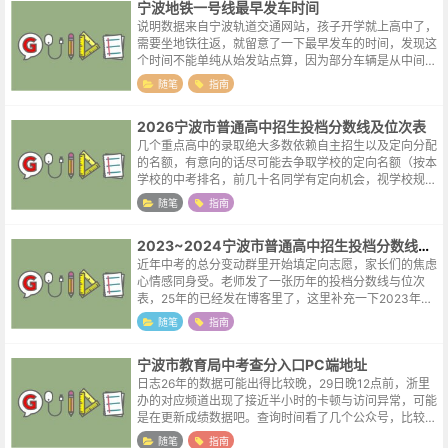
宁波地铁一号线最早发车时间
说明数据来自宁波轨道交通网站，孩子开学就上高中了，
需要坐地铁往返，就留意了一下最早发车的时间，发现这
个时间不能单纯从始发站点算，因为部分车辆是从中间站
点始发的，比如表格中的往霞浦方向首班车，这一方向在
随笔
指南
中间站点东环南路也有一趟车首发，所...
2026宁波市普通高中招生投档分数线及位次表
几个重点高中的录取绝大多数依赖自主招生以及定向分配
的名额，有意向的话尽可能去争取学校的定向名额（按本
学校的中考排名，前几十名同学有定向机会，视学校规模
不同名额会有较大出入）。孩子能进好的学校，那自然得
随笔
指南
之我幸，但孩子努力了却没有考到满意...
2023~2024宁波市普通高中招生投档分数线及位次表
近年中考的总分变动群里开始填定向志愿，家长们的焦虑
心情感同身受。老师发了一张历年的投档分数线与位次
表，25年的已经发在博客里了，这里补充一下2023年与
2024年的。因为2026年宁波的中考总分为660，与前两
随笔
指南
年相同，23年的数据其实...
宁波市教育局中考查分入口PC端地址
日志26年的数据可能出得比较晚，29日晚12点前，浙里
办的对应频道出现了接近半小时的卡顿与访问异常，可能
是在更新成绩数据吧。查询时间看了几个公众号，比较统
一的说法是30日下午2点，希望查分网站到时候能坚挺一
随笔
指南