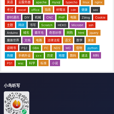
英语
云服务器
apache
mysql
typecho
linux
nginx
考试
excel
office
指南
树莓派
cdn
健康
seo
即时通讯
DIY
机械
CNC
PHP
电脑
Zblog
Cookie
主题
网店
书写
Scratch
HEXO
Microbit
ssh
Arduino
域名
薅羊毛
奇思妙想
网购
html
jquery
魔兽世界
文档
电路
法律法规
语文
数学
美食
说明书
PS2
GBA
FC
NDS
MD
值物
python
热搜
手柄外设
c++
历史
地理
数码
道法
材料
PS1
wsc
科学
标准
小说
小鸟听写