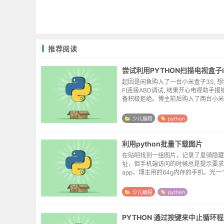
推荐阅读
起因是闲鱼购入了一台小米盒子3S, 想
FI连接ABD调试, 结果开心电视助手
备积极拒绝。博主前后购入了两台小米3
并没有发现这样的问题。于是就想看一
55端口没有正确被打开。DeepSeek...
少儿编程
python
利用python批量下载图片
在贴吧找到一组图片，记录了皇骑隐藏
址，但手机端访问的时候总是提示要求
app，博主用的64g内存的手机，光
了12g，实在没有太多空间来安装多余的
以就想把图片转载到自己的博客上。首
少儿编程
python
素提取图...
PYTHON 通过按键来中止循环