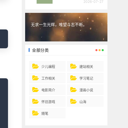
2026-07-27
无求一生光辉，唯望斗志不断。
opy
全部分类
少儿编程
建站相关
工作相关
学习笔记
opy
电影简介
漫画小说
怀旧游戏
山海
随笔