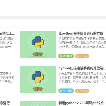
尝试利用PYTHON扫描电视盒子ip地址上的开放端口
让python程序后台运行的方案
尝试利用WI
前台运行的程序影响了服务器的使用
报错说对方设
程序能一直运行，所以就考虑在后台跑
S, 前一台
ON服务。使用&在Linux/Mac终端后台
下是否是55
n your_script.py &程序会在后台
端使用jobs...
建站相关
python
python扫描电话手表的开放端
宝物的地
手头上有台闲置的米兔2S电话手表，
下载贴吧的
13开头的，想看看ip地址有没有什么
一个千牛就占
于调试的，所以利用python扫了一下
app，所
eepseek生成，结果扫一遍下来用了
先是审查元
是一个端口也没有开放：import s...
少儿编程
python
程序运行
利用python2.7.18解密pdf文件