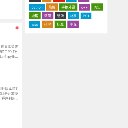
python
热搜
手柄外设
c++
历史
地理
数码
道法
材料
PS1
wsc
科学
标准
小说
，但又希望该
这个PYTH
运行pytho
运行按回车返回终
口
固件版本是T
端口是开放便
，程序利用d
10分钟，答案