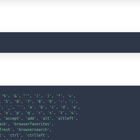
C
C
'%'
,
'&'
,
"'"
,
'('
,
')'
,
'*'
,
'+'
,
,
'5'
,
'6'
,
'7'
,
'8'
,
'9'
,
':'
,
';'
,
'
,
'_'
,
'`'
,
'a'
,
'b'
,
'c'
,
'd'
,
'e'
,
,
'o'
,
'p'
,
'q'
,
'r'
,
's'
,
't'
,
'u'
,
,
'accept'
,
'add'
,
'alt'
,
'altleft'
,
ack'
,
'browserfavorites'
,
fresh'
,
'browsersearch'
,
t'
,
'ctrl'
,
'ctrlleft'
,