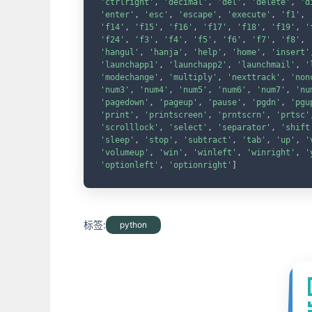
'ctrlright'
,
'decimal'
,
'del'
,
'delete'
,
'd
'enter'
,
'esc'
,
'escape'
,
'execute'
,
'f1'
,
'f14'
,
'f15'
,
'f16'
,
'f17'
,
'f18'
,
'f19'
,
'
'f24'
,
'f3'
,
'f4'
,
'f5'
,
'f6'
,
'f7'
,
'f8'
,
'hangul'
,
'hanja'
,
'help'
,
'home'
,
'insert'
'launchapp1'
,
'launchapp2'
,
'launchmail'
,
'
'modechange'
,
'multiply'
,
'nexttrack'
,
'non
'num3'
,
'num4'
,
'num5'
,
'num6'
,
'num7'
,
'nu
'pagedown'
,
'pageup'
,
'pause'
,
'pgdn'
,
'pgu
'print'
,
'printscreen'
,
'prntscrn'
,
'prtsc'
'scrolllock'
,
'select'
,
'separator'
,
'shift
'sleep'
,
'stop'
,
'subtract'
,
'tab'
,
'up'
,
'
'volumeup'
,
'win'
,
'winleft'
,
'winright'
,
'
'optionleft'
,
'optionright'
]
标签:
python