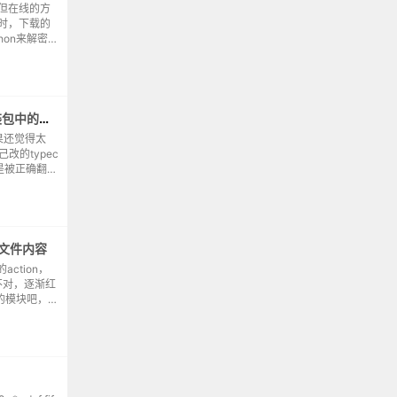
，但在线的方
大时，下载的
hon来解密的
7.18。解密需
利用python来提取typecho安装包中的待翻译项
如果还觉得太
改的typec
是被正确翻译
，这些待翻译
有文件内容
ction，
不对，逐渐红
应的模块吧，毕
ai搜索这东
程...