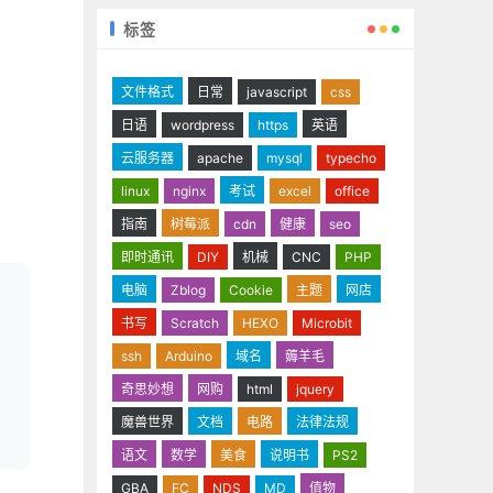
标签
文件格式
日常
javascript
css
日语
wordpress
https
英语
云服务器
apache
mysql
typecho
linux
nginx
考试
excel
office
指南
树莓派
cdn
健康
seo
即时通讯
DIY
机械
CNC
PHP
电脑
Zblog
Cookie
主题
网店
书写
Scratch
HEXO
Microbit
ssh
Arduino
域名
薅羊毛
奇思妙想
网购
html
jquery
魔兽世界
文档
电路
法律法规
语文
数学
美食
说明书
PS2
GBA
FC
NDS
MD
值物