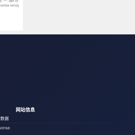
ef fif
网站信息
鸟数据
honse