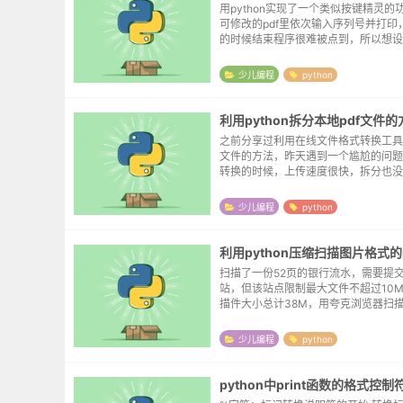
用python实现了一个类似按键精灵的
可修改的pdf里依次输入序列号并打印
的时候结束程序很难被点到，所以想设
键来中止程序。程序基与python 2.7.1
keyboard 库，如果没有的...
少儿编程
python
利用python拆分本地pdf文件的
之前分享过利用在线文件格式转换工具
文件的方法，昨天遇到一个尴尬的问题
转换的时候，上传速度很快，拆分也没
而拆分后的压缩包总计32M，而下载
怜的30k，这就有点不能忍了。于是
少儿编程
python
第一次报...
利用python压缩扫描图片格式的
扫描了一份52页的银行流水，需要提
站，但该站点限制最大文件不超过10
描件大小总计38M，用夸克浏览器扫
选择瘦身模式，最终的大小也超过了3
找过压缩pdf的在线站点，博主在博客
少儿编程
python
及，有兴...
python中print函数的格式控制