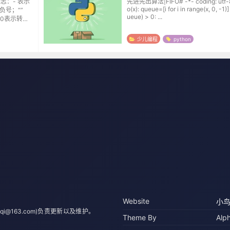
志：- 表示
先进先出算法|FIFO# -*- coding: utf-8 -*- d
o(x): queue=[i for i in range(x, 0, -1)] while len(q
负号；“”
ueue) > 0: ...
0表示转换
度：转换后的
如果是*，
少儿编程
python
Website
小
qi@163.com)负责更新以及维护。
Theme By
Alp