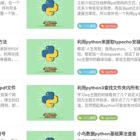
功能，在一个
之前介绍过在线移除pdf密码的方式
，序列号多
式多少有些安全隐患，而且当pdf过
置一个快捷
速度也堪忧。所以就补充一个利用pyt
8, 需要调用
方案。博主的python版本是python2.
要用到python的PyPDF...
少儿编程
python
方法
来拆分PDF
都说“人生苦短，我用python。”，
，利用在线
短，那就加一点deepseek，测试了自己
有报错，然
ho主题中的翻译功能，发现主题内容
速度却只有可
了，但typecho的界面仍旧是中文的
在下载进度条
内容分布在typehco系统文件...
少儿编程
python
pdf文件
利用python3查找文件夹内所
交到某个网
学习wp主题的时候看到了几个自定义的a
M，博主的扫
因为主题文件较多，随手点了几个都
描得到，即便
温，忽然想起来python可能会有对
0M。之前有
竟“人生苦短，我用python”嘛。要说
内也有提
西，方便确实是方便，一搜索直接把示例
少儿编程
python
符号
小鸟数据python基础算法速查