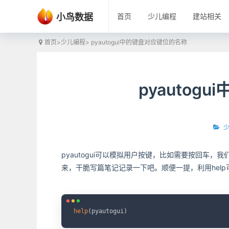
小鸟数据
首页
少儿编程
建站相关
首页
>
少儿编程
> pyautogui中的键盘对应键位的名称
pyautog
pyautogui可以模拟用户按键，比如需要按回车，我们
来，干脆写篇笔记记录一下吧。顺便一提，利用help可以
help
(
pyautogui
)