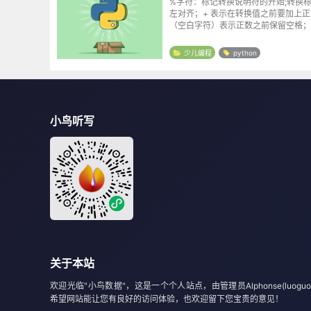
%字符：标记转换说明符的开始;转换标
左对齐；+ 表示在转换值之前要加上正
（空白字符）表示正数之前保留空格；
值若位数不够则用0填充;最小字段宽
字符串至少应该具有该值指定的宽度。
少儿编程
python
则宽...
小鸟听写
关于本站
欢迎光临"小鸟数据"，这是一个个人站点，由管理员Alphonse(luoguo
希望网站能让您有良好的访问体验，也欢迎留下您宝贵的意见！