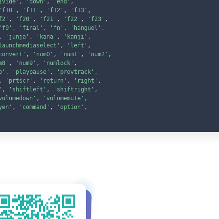
ivide'
,
'down'
,
'end'
,
'f10'
,
'f11'
,
'f12'
,
'f13'
,
f2'
,
'f20'
,
'f21'
,
'f22'
,
'f23'
,
'f9'
,
'final'
,
'fn'
,
'hanguel'
,
,
'junja'
,
'kana'
,
'kanji'
,
launchmediaselect'
,
'left'
,
convert'
,
'num0'
,
'num1'
,
'num2'
,
m8'
,
'num9'
,
'numlock'
,
p'
,
'playpause'
,
'prevtrack'
,
,
'prtscr'
,
'return'
,
'right'
,
'
,
'shiftleft'
,
'shiftright'
,
volumedown'
,
'volumemute'
,
yen'
,
'command'
,
'option'
,