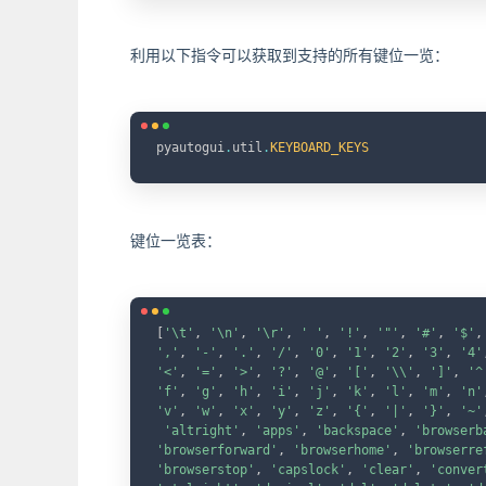
利用以下指令可以获取到支持的所有键位一览：
pyautogui
.
util
.
KEYBOARD_KEYS
键位一览表：
[
'\t'
,
'\n'
,
'\r'
,
' '
,
'!'
,
'"'
,
'#'
,
'$'
,
','
,
'-'
,
'.'
,
'/'
,
'0'
,
'1'
,
'2'
,
'3'
,
'4'
'<'
,
'='
,
'>'
,
'?'
,
'@'
,
'['
,
'\\'
,
']'
,
'^
'f'
,
'g'
,
'h'
,
'i'
,
'j'
,
'k'
,
'l'
,
'm'
,
'n'
'v'
,
'w'
,
'x'
,
'y'
,
'z'
,
'{'
,
'|'
,
'}'
,
'~'
'altright'
,
'apps'
,
'backspace'
,
'browserb
'browserforward'
,
'browserhome'
,
'browserre
'browserstop'
,
'capslock'
,
'clear'
,
'conver