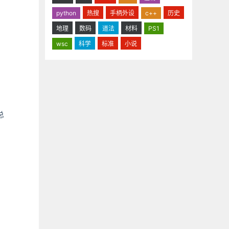
python
热搜
手柄外设
c++
历史
地理
数码
道法
材料
PS1
wsc
科学
标准
小说
总