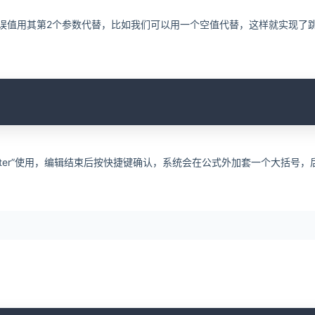
将错误值用其第2个参数代替，比如我们可以用一个空值代替，这样就实现了
C
t+enter”使用，编辑结束后按快捷键确认，系统会在公式外加套一个大括号，