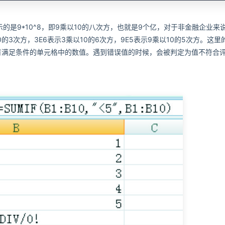
)”中，9E8表示的是9*10^8，即9乘以10的八次方，也就是9个亿，对于非金融企业来
3次方，3E6表示3乘以10的6次方，9E5表示9乘以10的5次方。这里的
有满足条件的单元格中的数值。遇到错误值的时候，会被判定为值不符合