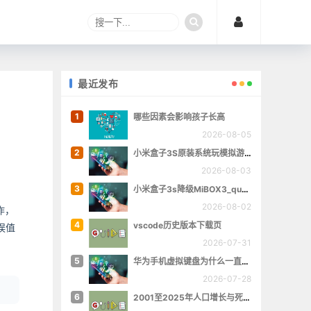
最近发布
1
哪些因素会影响孩子长高
2026-08-05
2
小米盒子3S原装系统玩模拟游戏
2026-08-03
3
小米盒子3s降级MiBOX3_queenchristina_r145
2026-08-02
作，
4
vscode历史版本下载页
误值
2026-07-31
5
华为手机虚拟键盘为什么一直跳出来
2026-07-28
6
2001至2025年人口增长与死亡数量概览