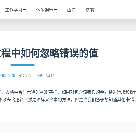
工作学习
休闲娱乐
山海
随笔
和过程中如何忽略错误的值
2023-01-10
3413
工作相关
，表格中会显示“#DIV/0!”字样，如果对包含该错误的单元格进行求和操
修改表格逻辑当然是治标又治本的方法，但是当我们急于想知道其他非错
。