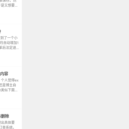
分表保存。然
于是又想要一
他表格的表格
回目录的按
龄
遇到了一个小
月自动增加1
革后法定退
点，依赖自
龄“改革后
贴内容
个人觉得ex
还是博主自
像类似下面的
插到左边的单
何解决的却一
与删除
理出具体要
订单系统，