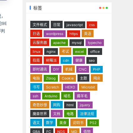
标签
说，
9E
文件格式
日常
javascript
css
评判
日语
wordpress
https
英语
云服务器
apache
mysql
typecho
linux
nginx
考试
excel
office
指南
树莓派
cdn
健康
seo
即时通讯
DIY
机械
CNC
PHP
电脑
Zblog
Cookie
主题
网店
书写
Scratch
HEXO
Microbit
ssh
Arduino
域名
薅羊毛
奇思妙想
网购
html
jquery
魔兽世界
文档
电路
法律法规
语文
数学
美食
说明书
PS2
GBA
FC
NDS
MD
值物