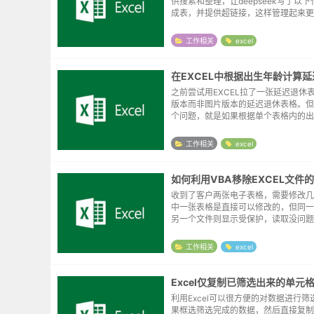
供搜索和整理，让deepseek写了以
成表，并提供超链接，这样管理起来更
些。Sub ScanAllFoldersRecursive() Dim objFSO
...
工作相关
excel
之前尝试用EXCEL拉了一张延迟退休
版本而非图片版本的延迟退休表格。但
个问题，就是如果根据单个表格内的出
计算延迟退休的日期。其实当时也做过
了，这里尝试补完一下。日期函数在EX
工作相关
excel
似20...
如何利用VBA移除EXCEL文件
收到了客户两张电子表格，需要修改几
中一张表格是直接可以修改的，但同一
另一个文件则显示受保护，读取没问题
行了，询问客户密码也是一问三不知。
TO找了这么一个暴力测试的方案，程
工作相关
excel
后弹窗提示该...
Excel仅复制已筛选出来的单元
利用Excel可以很方便的对数据进行
果框选筛选完成的数据，然后直接复制