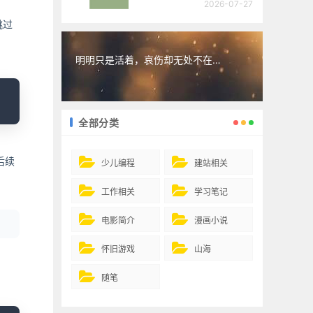
2026-07-27
跳过
明明只是活着，哀伤却无处不在…
opy
全部分类
后续
少儿编程
建站相关
工作相关
学习笔记
电影简介
漫画小说
怀旧游戏
山海
随笔