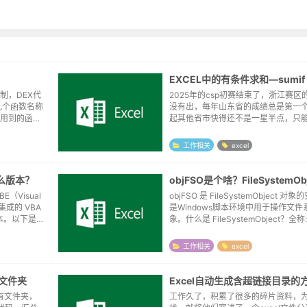
EXCEL中的有条件求和—sumif
制，DEX代
2025年的csp初赛结束了，浙江赛区
几个函数名称
没有出，每年山东省的成绩总是第一
制用到的函
起其他省市快得还不是一星半点，只
先，好奇大家s级的成绩怎么样，所以
地的表格，想看一下高于60分的大概
工作相关
excel
为数据...
什么版本？
objFSO是个啥？FileSystemOb
BE（Visual
objFSO 是 FileSystemObject 
其集成的 VBA
是Windows脚本环境中用于操作文
） 版本。以下是
象。什么是 FileSystemObject？全称: F
m Object作用: 提供对计算机文件系...
工作相关
excel
有文件夹
Excel自动生成含超链接目录的
所有文件夹，
工作久了，积累了很多的碎片资料，