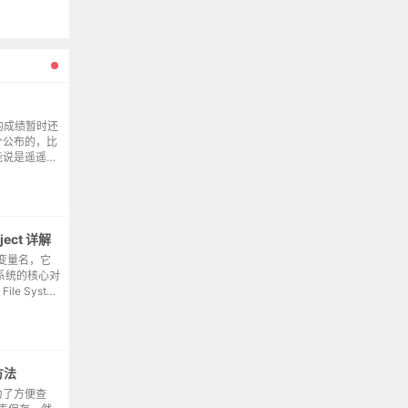
的成绩暂时还
个公布的，比
能说是遥遥领
就下载了某
有多少人。因
ject 详解
对象的变量名，它
件系统的核心对
ile Syste
方法
为了方便查