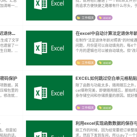
下代码。汇总
找，就将他们塞进了一个excel文件
加清晰一
而追求方便快捷之路哪有什么尽头，
份可以跳转并返回的目录，自动将其
名称汇总到目录表，并在分表添加返
工作相关
excel
钮。这几天尝试...
在EXCEL中根据出生年龄计算延迟退休的尝试
在excel中自动计算法定退休年
表生成了文字
在制作“法定退休年龄对照表”的时候
也遗留了一
问题，月份是可以自动填充的，每4个
生日期，来
个月的逻辑也可以被自动填充。但“改
类似的尝试
休年龄”这一栏的逻辑就稍微复杂了一
CEL中，类
动填充就不可取了。改革后法定退休年
工作相关
excel
法定退休年...
的密码保护
EXCEL如何跳过空白单元格粘
项数据，其
除了函数与功能太多，随用随忘之外，
压缩包里的
cel堪称完美，即便随用随忘，那始终
，修改就不
身存储空间和存储质量的原因。就好
无奈在51C
需求，把一段包含空格的内容隔行穿
序会在成功
元格内。明明是曾经操作过的，但如
工作相关
excel
下又想不起...
格
利用excel实现函数数据的保存
筛选，但是如
刚工作的时候，因为经常要把订单整
粘贴的话，
求，然后下发到车间，所以diy了一个