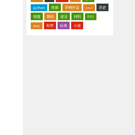
python
热搜
手柄外设
c++
历史
地理
数码
道法
材料
PS1
wsc
科学
标准
小说