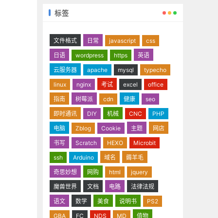
标签
文件格式
日常
javascript
css
日语
wordpress
https
英语
云服务器
apache
mysql
typecho
linux
nginx
考试
excel
office
指南
树莓派
cdn
健康
seo
即时通讯
DIY
机械
CNC
PHP
电脑
Zblog
Cookie
主题
网店
书写
Scratch
HEXO
Microbit
ssh
Arduino
域名
薅羊毛
奇思妙想
网购
html
jquery
魔兽世界
文档
电路
法律法规
语文
数学
美食
说明书
PS2
GBA
FC
NDS
MD
值物