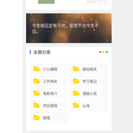
2026-07-27
今生相见定有亏欠，前世不欠今生不
见。
全部分类
少儿编程
建站相关
工作相关
学习笔记
电影简介
漫画小说
怀旧游戏
山海
随笔