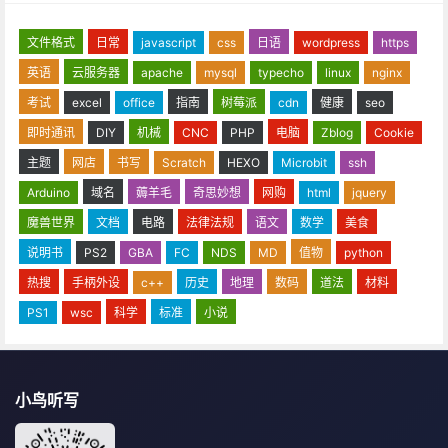
文件格式
日常
javascript
css
日语
wordpress
https
英语
云服务器
apache
mysql
typecho
linux
nginx
考试
excel
office
指南
树莓派
cdn
健康
seo
即时通讯
DIY
机械
CNC
PHP
电脑
Zblog
Cookie
主题
网店
书写
Scratch
HEXO
Microbit
ssh
Arduino
域名
薅羊毛
奇思妙想
网购
html
jquery
魔兽世界
文档
电路
法律法规
语文
数学
美食
说明书
PS2
GBA
FC
NDS
MD
值物
python
热搜
手柄外设
c++
历史
地理
数码
道法
材料
PS1
wsc
科学
标准
小说
小鸟听写