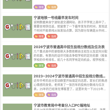
随笔
指南
宁波地铁一号线最早发车时间
说明数据来自宁波轨道交通网站，孩子开学就上高中了，
需要坐地铁往返，就留意了一下最早发车的时间，发现这
个时间不能单纯从始发站点算，因为部分车辆是从中间站
点始发的，比如表格中的往霞浦方向首班车，这一方向在
随笔
指南
中间站点东环南路也有一趟车首发，所...
2026宁波市普通高中招生投档分数线及位次表
几个重点高中的录取绝大多数依赖自主招生以及定向分配
的名额，有意向的话尽可能去争取学校的定向名额（按本
学校的中考排名，前几十名同学有定向机会，视学校规模
不同名额会有较大出入）。孩子能进好的学校，那自然得
随笔
指南
之我幸，但孩子努力了却没有考到满意...
2023~2024宁波市普通高中招生投档分数线及位次表
近年中考的总分变动群里开始填定向志愿，家长们的焦虑
心情感同身受。老师发了一张历年的投档分数线与位次
表，25年的已经发在博客里了，这里补充一下2023年与
2024年的。因为2026年宁波的中考总分为660，与前两
随笔
指南
年相同，23年的数据其实...
宁波市教育局中考查分入口PC端地址
日志26年的数据可能出得比较晚，29日晚12点前，浙里