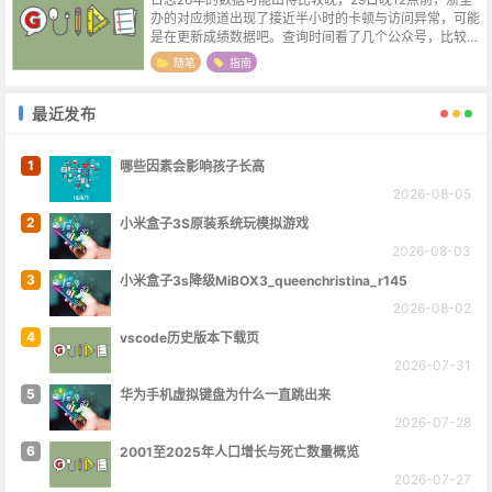
办的对应频道出现了接近半小时的卡顿与访问异常，可能
是在更新成绩数据吧。查询时间看了几个公众号，比较统
一的说法是30日下午2点，希望查分网站到时候能坚挺一
随笔
指南
点。查分方式浙里办APP -...
最近发布
1
哪些因素会影响孩子长高
2026-08-05
2
小米盒子3S原装系统玩模拟游戏
2026-08-03
3
小米盒子3s降级MiBOX3_queenchristina_r145
2026-08-02
4
vscode历史版本下载页
2026-07-31
5
华为手机虚拟键盘为什么一直跳出来
2026-07-28
6
2001至2025年人口增长与死亡数量概览
2026-07-27