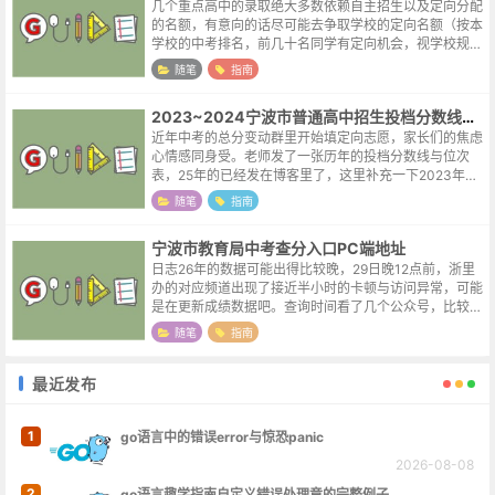
几个重点高中的录取绝大多数依赖自主招生以及定向分配
的名额，有意向的话尽可能去争取学校的定向名额（按本
学校的中考排名，前几十名同学有定向机会，视学校规模
不同名额会有较大出入）。孩子能进好的学校，那自然得
随笔
指南
之我幸，但孩子努力了却没有考到满意...
2023~2024宁波市普通高中招生投档分数线及位次表
近年中考的总分变动群里开始填定向志愿，家长们的焦虑
心情感同身受。老师发了一张历年的投档分数线与位次
表，25年的已经发在博客里了，这里补充一下2023年与
2024年的。因为2026年宁波的中考总分为660，与前两
随笔
指南
年相同，23年的数据其实...
宁波市教育局中考查分入口PC端地址
日志26年的数据可能出得比较晚，29日晚12点前，浙里
办的对应频道出现了接近半小时的卡顿与访问异常，可能
是在更新成绩数据吧。查询时间看了几个公众号，比较统
一的说法是30日下午2点，希望查分网站到时候能坚挺一
随笔
指南
点。查分方式浙里办APP -...
最近发布
1
go语言中的错误error与惊恐panic
2026-08-08
2
go语言趣学指南自定义错误处理章的完整例子