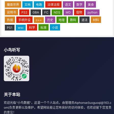
魔兽世界
文档
电路
法律法规
语文
数学
美食
说明书
PS2
GBA
FC
NDS
MD
值物
python
热搜
手柄外设
c++
历史
地理
数码
道法
材料
PS1
wsc
科学
标准
小说
小鸟听写
关于本站
欢迎光临"小鸟数据"，这是一个个人站点，由管理员Alphonse(luoguoqi@163.c
om)负责更新以及维护。希望网站能让您有良好的访问体验，也欢迎留下您宝贵
的意见！