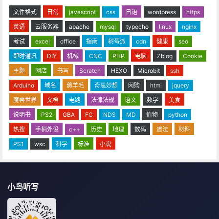
文件格式
日常
javascript
css
日语
wordpress
https
英语
云服务器
apache
mysql
typecho
linux
nginx
考试
excel
office
指南
树莓派
cdn
健康
seo
即时通讯
DIY
机械
CNC
PHP
电脑
Zblog
Cookie
主题
网店
书写
Scratch
HEXO
Microbit
ssh
Arduino
域名
薅羊毛
奇思妙想
网购
html
jquery
魔兽世界
文档
电路
法律法规
语文
数学
美食
说明书
PS2
GBA
FC
NDS
MD
值物
python
热搜
手柄外设
c++
历史
地理
数码
道法
材料
PS1
wsc
科学
标准
小说
小鸟听写