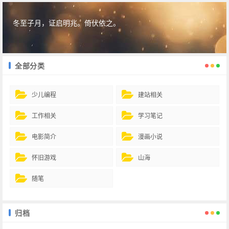
冬至子月，证启明兆。倚伏依之。
全部分类
少儿编程
建站相关
工作相关
学习笔记
电影简介
漫画小说
怀旧游戏
山海
随笔
归档