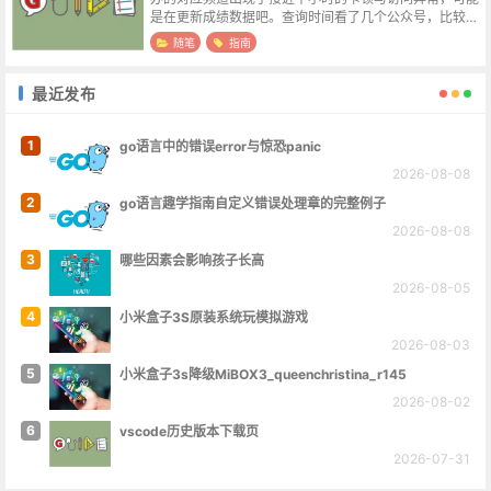
是在更新成绩数据吧。查询时间看了几个公众号，比较统
一的说法是30日下午2点，希望查分网站到时候能坚挺一
随笔
指南
点。查分方式浙里办APP -...
最近发布
1
go语言中的错误error与惊恐panic
2026-08-08
2
go语言趣学指南自定义错误处理章的完整例子
2026-08-08
3
哪些因素会影响孩子长高
2026-08-05
4
小米盒子3S原装系统玩模拟游戏
2026-08-03
5
小米盒子3s降级MiBOX3_queenchristina_r145
2026-08-02
6
vscode历史版本下载页
2026-07-31