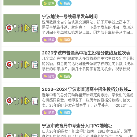
随笔
指南
宁波地铁一号线最早发车时间
说明数据来自宁波轨道交通网站，孩子开学就上高中了，
需要坐地铁往返，就留意了一下最早发车的时间，发现这
个时间不能单纯从始发站点算，因为部分车辆是从中间站
点始发的，比如表格中的往霞浦方向首班车，这一方向在
随笔
指南
中间站点东环南路也有一趟车首发，所...
2026宁波市普通高中招生投档分数线及位次表
几个重点高中的录取绝大多数依赖自主招生以及定向分配
的名额，有意向的话尽可能去争取学校的定向名额（按本
学校的中考排名，前几十名同学有定向机会，视学校规模
不同名额会有较大出入）。孩子能进好的学校，那自然得
随笔
指南
之我幸，但孩子努力了却没有考到满意...
2023~2024宁波市普通高中招生投档分数线及位次表
近年中考的总分变动群里开始填定向志愿，家长们的焦虑
心情感同身受。老师发了一张历年的投档分数线与位次
表，25年的已经发在博客里了，这里补充一下2023年与
2024年的。因为2026年宁波的中考总分为660，与前两
随笔
指南
年相同，23年的数据其实...
宁波市教育局中考查分入口PC端地址
日志26年的数据可能出得比较晚，29日晚12点前，浙里
办的对应频道出现了接近半小时的卡顿与访问异常，可能