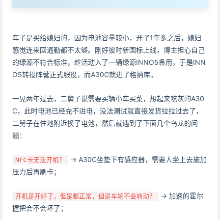
车子是买给媳妇的，因为电池容量较小，开了1年多之后，媳妇
感觉连来回通勤都不太够。刚好彼时新国标上线，博主担心自己
的绿源不符合标准，趁活动入了一辆绿源INNO5备用，于是INN
O5转投阵营正式服役，而A30C就进了格纳库。
一晃两年过去，二舅子说需要买辆小车买菜，想起来吃灰的A30
C，此时电池已经充不进电，没法测试就直接发货拉拉过去了，
二舅子在住地附近换了电池，然后就遇到了下面几个乌龙的问
题：
-> A30C坐垫下有感应器，需要人坐上去施加
NFC卡无法开机？
压力后再刷卡；
-> 加速的霍尔
开机是开好了，但是都正常，但是车轮不会转动？
握把会不会坏了；