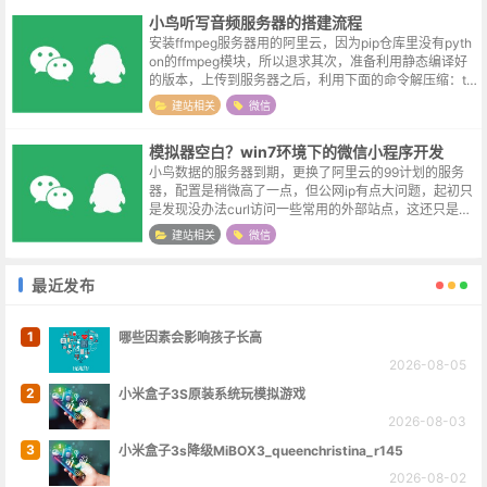
小鸟听写音频服务器的搭建流程
安装ffmpeg服务器用的阿里云，因为pip仓库里没有pyth
on的ffmpeg模块，所以退求其次，准备利用静态编译好
的版本，上传到服务器之后，利用下面的命令解压缩：ta
r -xf ffmpeg-n7.1-62-gb168ed9b14...
建站相关
微信
模拟器空白？win7环境下的微信小程序开发
小鸟数据的服务器到期，更换了阿里云的99计划的服务
器，配置是稍微高了一点，但公网ip有点大问题，起初只
是发现没办法curl访问一些常用的外部站点，这还只是小
事，用一个本地linux小主机获取数据自动上传到阿里云就
建站相关
微信
解决了。近期又发现，更...
最近发布
1
哪些因素会影响孩子长高
2026-08-05
2
小米盒子3S原装系统玩模拟游戏
2026-08-03
3
小米盒子3s降级MiBOX3_queenchristina_r145
2026-08-02