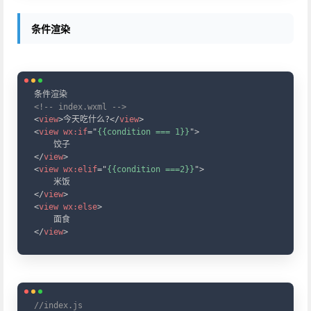
条件渲染
Copy
<!-- index.wxml -->
<
view
>
今天吃什么?
</
view
>
<
view
wx:
if
=
"
{{condition === 1}}
"
>
</
view
>
<
view
wx:
elif
=
"
{{condition ===2}}
"
>
</
view
>
<
view
wx:
else
>
</
view
>
Copy
//index.js