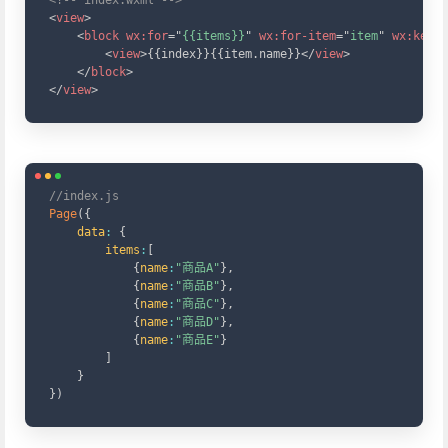
<!-- index.wxml -->
<
view
>
<
block
wx:
for
=
"
{{items}}
"
wx:
for-item
=
"
item
"
wx:
key
=
"
<
view
>
{{index}}{{item.name}}
</
view
>
</
block
>
</
view
>
Copy
//index.js
Page
(
{
data
:
{
items
:
[
{
name
:
"商品A"
}
,
{
name
:
"商品B"
}
,
{
name
:
"商品C"
}
,
{
name
:
"商品D"
}
,
{
name
:
"商品E"
}
]
}
}
)