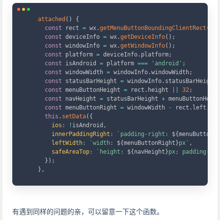
Copy
attached
(
)
{
const
 rect 
=
 wx
.
getMenuButtonBoundingClientRect
(
)
;
const
 deviceInfo 
=
 wx
.
getDeviceInfo
(
)
;
const
 windowInfo 
=
 wx
.
getWindowInfo
(
)
;
const
 platform 
=
 deviceInfo
.
platform
;
const
 isAndroid 
=
 platform 
===
'android'
;
const
 windowWidth 
=
 windowInfo
.
windowWidth
;
const
 statusBarHeight 
=
 windowInfo
.
statusBarHeight 
const
 menuButtonHeight 
=
 rect
.
height 
||
32
;
const
 navHeight 
=
 statusBarHeight 
+
 menuButtonHeigh
const
 menuButtonRight 
=
 windowWidth 
-
 rect
.
left
;
this
.
setData
(
{
ios
:
!
isAndroid
,
innerPaddingRight
:
`
padding-right: 
${
menuButtonRi
leftWidth
:
`
width: 
${
menuButtonRight
}
px
`
,
safeAreaTop
:
`
height: 
${
navHeight
}
px; padding-top
}
)
;
}
,
有遇到同样的问题的亲，可以留意一下这个函数。