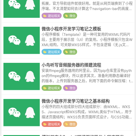
拓展，官方导航组件就很好用。就是从网页端换到了小程
序端，不太清楚如何去计算这个navigation-bar的高度，
好在现在有ai工具，特别deepseek是触手可及的好工
建站相关
微信
具。白天刷到一...
微信小程序开发学习笔记之模板
小程序模板（Template）是一种可复用的WXML代码片
段，主要用于展示层（UI）的复用。小程序模板只包含W
XML结构，可关联WXSS样式，不包含逻辑（无.js文
件），没有独立作用域（样式会继承页面的样式）。一个
建站相关
微信
小实例<!--...
小鸟听写音频服务器的搭建流程
安装ffmpeg服务器用的阿里云，因为pip仓库里没有pyth
on的ffmpeg模块，所以退求其次，准备利用静态编译好
的版本，上传到服务器之后，利用下面的命令解压缩：ta
r -xf ffmpeg-n7.1-62-gb168ed9b14...
建站相关
微信
微信小程序开发学习笔记之基本结构
小程序的四大组成部分四大组成部分：由WXML、WXS
S、Javascript和WXS构成，WXML类似于HTML，用于
描述页面结构；WXSS负责页面样式设计，与CSS功能相
似，但有小程序特有的扩展；Javascript是处理页面交互
建站相关
微信
逻...