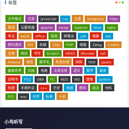
标签
文件格式
日常
javascript
css
日语
wordpress
https
英语
云服务器
apache
mysql
typecho
linux
nginx
考试
excel
office
指南
树莓派
cdn
健康
seo
即时通讯
DIY
机械
CNC
PHP
电脑
Zblog
Cookie
主题
网店
书写
Scratch
HEXO
Microbit
ssh
Arduino
域名
薅羊毛
奇思妙想
网购
html
jquery
魔兽世界
文档
电路
法律法规
语文
数学
美食
说明书
PS2
GBA
FC
NDS
MD
值物
python
热搜
手柄外设
c++
历史
地理
数码
道法
材料
PS1
wsc
科学
标准
小说
小鸟听写