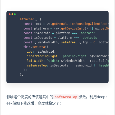
Copy
attached
(
)
{
const
 rect 
=
 wx
.
getMenuButtonBoundingClientRect
(
)
const
 platform 
=
(
wx
.
getDeviceInfo
(
)
||
 wx
.
getSyste
const
 isAndroid 
=
 platform 
===
'android'
const
 isDevtools 
=
 platform 
===
'devtools'
const
{
 windowWidth
,
safeArea
:
{
 top 
=
0
,
 bottom 
=
this
.
setData
(
{
ios
:
!
isAndroid
,
innerPaddingRight
:
`
padding-right: 
${
windowWidth 
leftWidth
:
`
width: 
${
windowWidth 
-
 rect
.
left
}
px
`
,
safeAreaTop
:
 isDevtools 
||
 isAndroid 
?
`
height: c
}
)
}
,
影响这个高度的应该是其中的
参数。利用deeps
safeAreaTop
eek做如下修改后，高度就稳定了：