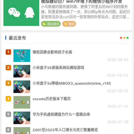
模拟器空白？win7环境下的微信小程序开发
小鸟数据的服务器到期，更换了阿里云的99计划的服务
器，配置是稍微高了一点，但公网ip有点大问题，起初只
是发现没办法curl访问一些常用的外部站点，这还只是小
事，用一个本地linux小主机获取数据自动上传到阿里云就
建站相关
微信
解决了。近期又发现，更...
最近发布
1
哪些因素会影响孩子长高
2026-08-05
2
小米盒子3S原装系统玩模拟游戏
2026-08-03
3
小米盒子3s降级MiBOX3_queenchristina_r145
2026-08-02
4
vscode历史版本下载页
2026-07-31
5
华为手机虚拟键盘为什么一直跳出来
2026-07-28
6
2001至2025年人口增长与死亡数量概览