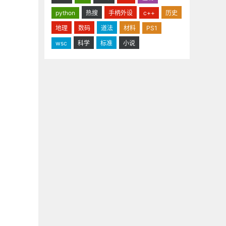
python
热搜
手柄外设
c++
历史
地理
数码
道法
材料
PS1
wsc
科学
标准
小说
。