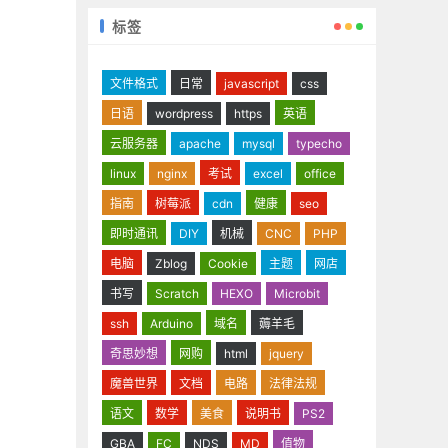
标签
文件格式
日常
javascript
css
日语
wordpress
https
英语
云服务器
apache
mysql
typecho
linux
nginx
考试
excel
office
指南
树莓派
cdn
健康
seo
即时通讯
DIY
机械
CNC
PHP
电脑
Zblog
Cookie
主题
网店
书写
Scratch
HEXO
Microbit
ssh
Arduino
域名
薅羊毛
奇思妙想
网购
html
jquery
魔兽世界
文档
电路
法律法规
语文
数学
美食
说明书
PS2
GBA
FC
NDS
MD
值物