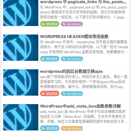
wordpress 中 paginate_links 与 the_posts_pagination 的区别
在 WordPress 中，paginate_links() 和 the_posts_pagin
ation() 都是用于实现分页导航的函数，但它们的使用场
景和功能有一些区别。以下是它们的详细对比：1. pagina
te_links()...
建站相关
wordpress
WORDPRESS HEADER模块常用函数
在 WordPress 开发中，header.php 文件是主题的重要组
成部分，用于定义网站的头部内容。以下是一些在 heade
r.php 中常用的 WordPress 函数及其用途，如果嫌部分函
数生成的默认模板不需要的元素过多，也可...
建站相关
wordpress
wordpress的前后台数据交换ajax
ajax是个耳熟能详的词儿，但因为有点儿复杂，博主一直
是规避学习的，今天刚好碰到一个前台jquery向wp后台
申请数据的问题。躲不过，那就慢慢调试吧。钩子wp的a
jax还区分了用户，对于不同的用户（登录与否）采用不
建站相关
wordpress
同的钩子，不过这里只...
WordPress中add_meta_box函数参数详解
add_meta_box 是 WordPress 中用于在后台编辑页面添
加自定义元框（Meta Box）的函数。它允许开发者在文
章、页面、自定义文章类型等编辑页面中添加自定义字段
或内容。以下是 add_meta_box 函数的参数及其...
建站相关
wordpress