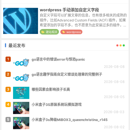
wordpress 手动添加自定义字段
自定义字段可以扩展文章的信息，也有很多相关的成熟的
插件，比如Advanced Custom Fields (ACF) 插件，如果
希望添加的字段不多，也不愿意为此安装过多的插件，我
们也可以考虑手动来添加它。为post文章添加字段// 添...
建站相关
wordpress
最近发布
1
go语言中的错误error与惊恐panic
2026-08-08
2
go语言趣学指南自定义错误处理章的完整例子
2026-08-08
3
哪些因素会影响孩子长高
2026-08-05
4
小米盒子3S原装系统玩模拟游戏
2026-08-03
5
小米盒子3s降级MiBOX3_queenchristina_r145
2026-08-02