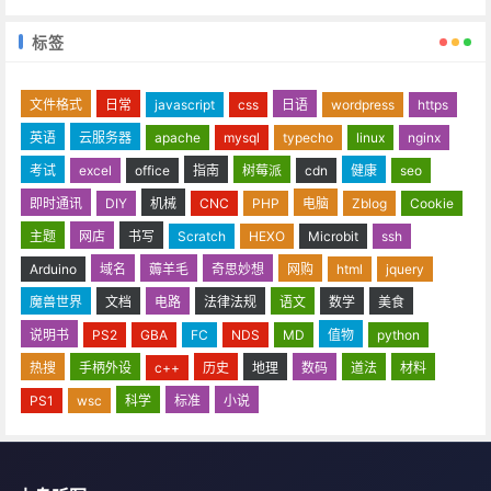
标签
文件格式
日常
javascript
css
日语
wordpress
https
英语
云服务器
apache
mysql
typecho
linux
nginx
考试
excel
office
指南
树莓派
cdn
健康
seo
即时通讯
DIY
机械
CNC
PHP
电脑
Zblog
Cookie
主题
网店
书写
Scratch
HEXO
Microbit
ssh
Arduino
域名
薅羊毛
奇思妙想
网购
html
jquery
魔兽世界
文档
电路
法律法规
语文
数学
美食
说明书
PS2
GBA
FC
NDS
MD
值物
python
热搜
手柄外设
c++
历史
地理
数码
道法
材料
PS1
wsc
科学
标准
小说