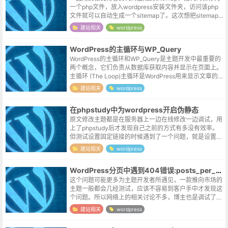
一个php文件，放入wordpress安装文件夹，访问该php
文件就可以自动生成一个sitemap了。这次想把sitemap
文件直接收进主题，修改过程中遇到了几次报错，记录如
建站相关
wordpress
下。...
WordPress的主循环与WP_Query
WordPress的主循环和WP_Query是主题开发中最重要的
两个概念，它们负责从数据库获取内容并显示在页面上。
主循环 (The Loop)主循环是WordPress用来显示文章的
核心机制。它是一个PHP代码结构，用于遍历当前页面
建站相关
wordpress
请...
在phpstudy中为wordpress开启伪静态
原文修改主题都是在服务器上一边在线修改一边调试，用
上了phpstudy后才发现自己之前的方式有多没有效率。
但测试设置固定链接的时候遇到了一个问题，就是设置前
也无风雨也无晴，设置后统一返回404。这个问题之前尝
建站相关
wordpress
试搭建站点的时候也遇到过，...
WordPress分页中遇到404错误:posts_per_page
这个问题可能更多为主题开发者所遇见，一款推向市场的
主题一般都会几经测试，应该不容易到客户手中才发现这
个问题。所以网络上的相关讨论不多，博主也是调试了几
天才大致有了一些思路：后台的默认参数在wordpress的
建站相关
wordpress
后台设置里，是可以设置归档...