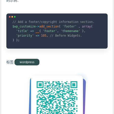
的示例：
Copy
// Add a footer/copyright information section.
$wp_customize
->
add_section
(
'footer'
,
array
(
'title'
=>
__
(
'Footer'
,
'themename'
)
,
'priority'
=>
105
,
// Before Widgets.
)
)
;
标签:
wordpress