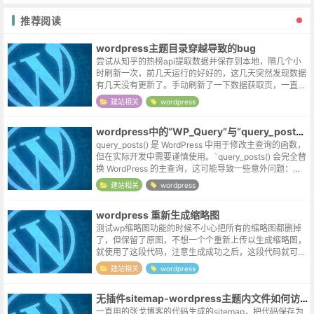
推荐阅读
wordpress主题目录穿越导致的bug
尝试从知乎的热榜api提取数据并保存到本地，隔几个小
时刷新一次，前几天运行的好好的，这几天突然发现数据
有几天没有更新了。手动刷新了一下数据获取页，一直提
示无需更新，将文件下载到本地测试，功能又是完好的。
建站相关
wordpress
开了wp的debug模式，修正了...
wordpress中的“WP_Query”与“query_posts()”
query_posts() 是 WordPress 中用于修改主查询的函数，
但在实际开发中需要谨慎使用。`query_posts() 会完全替
换 WordPress 的主查询，这可能导致一些意外问题：破
坏主查询对象 ($wp_quer...
建站相关
wordpress
wordpress 重新生成缩略图
测试wp缩略图功能的时候不小心把所有的缩略图都删掉
了，但保留了原图，不想一个个重新上传以生成缩略图，
就使用了这段代码，注意生成成功之后，这段代码就可以
删掉了。忽然想起之前钉钉宣传的某个功能，阅后即焚~
建站相关
wordpress
~function regener...
无插件sitemap-wordpress主题内文件如何访问根目录
一直用的张戈博客的代码生成的sitemap，把代码保存为