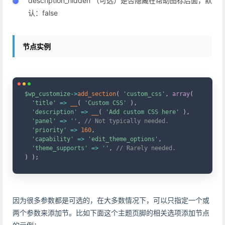
description_hidden （可选）是否隐藏在帮助图标后面，默
认：false
节点实例
Copy
$wp_customize
->
add_section
(
'custom_css'
,
array
(
'title'
=>
__
(
'Custom CSS'
)
,
'description'
=>
__
(
'Add custom CSS here'
)
,
'panel'
=>
''
,
// Not typically needed.
'priority'
=>
160
,
'capability'
=>
'edit_theme_options'
,
'theme_supports'
=>
''
,
// Rarely needed.
)
)
;
因为很多参数都是可选的，在大多数情况下，可以只指定一个或
两个参数来添加节。比如下面这个主题页脚的相关选项添加节点