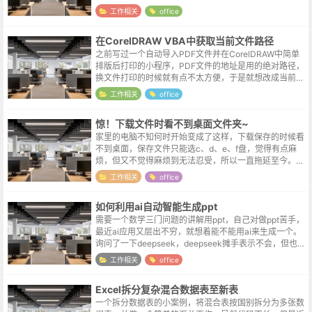
赞，真是武装到了牙齿。但一年用不到两次的功能，又不
工作相关
office
舍得去开个会员，只能自己动手...
在CorelDRAW VBA中获取当前文件路径
之前写过一个自动导入PDF文件并在CorelDRAW中简单
排版后打印的小程序，PDF文件的地址是用的绝对路径，
换文件打印的时候就有点不太方便，于是就想改成当前文
件所在路径 & 文件名这样的形式，这样后续打印时只需要
工作相关
office
修改一下需要...
惊！下载文件时看不到桌面文件夹~
家里的电脑不知何时开始变成了这样，下载保存的时候看
不到桌面，保存文件只能选c、d、e、f盘，觉得有点麻
烦，但又不觉得麻烦到无法忍受，所以一直拖延至今。你
看，不光人心中的成见是一座大山，除了成见山，还有懒
工作相关
office
惰山拖延山畏难山。解决办法出乎意...
如何利用ai自动智能生成ppt
需要一个数学三门问题的讲解用ppt，自己对做ppt苦手，
最近ai应用又层出不穷，就想着能不能用ai来生成一个。
询问了一下deepseek，deepseek摊手表示不会，但也推
荐了一个ai小伙伴，kimi。关于kimiKimi是由北京月...
工作相关
office
Excel拆分复杂混合数据表至新表
一个拆分数据表的小案例，将混合表按国别拆分为多张数