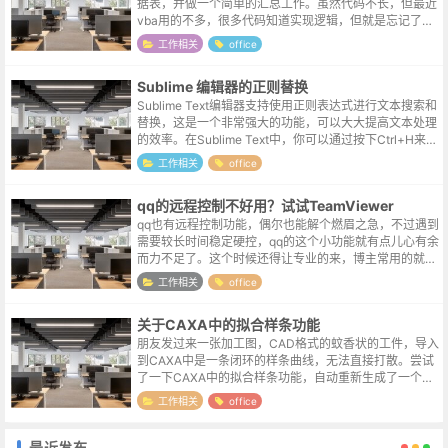
据表，并做一个简单的汇总工作。虽然代码不长，但最近
vba用的不多，很多代码知道实现逻辑，但就是忘记了书
写的格式，记录一下测试流程，方便查询。另外，简单功
工作相关
office
能active控件就能够满足要求...
Sublime 编辑器的正则替换
Sublime Text编辑器支持使用正则表达式进行文本搜索和
替换，这是一个非常强大的功能，可以大大提高文本处理
的效率。在Sublime Text中，你可以通过按下Ctrl+H来打
开替换对话框，并点击对话框中的[.*]按钮来启用正则表...
工作相关
office
qq的远程控制不好用？试试TeamViewer
qq也有远程控制功能，偶尔也能解个燃眉之急，不过遇到
需要较长时间稳定硬控，qq的这个小功能就有点儿心有余
而力不足了。这个时候还得让专业的来，博主常用的就是
这个叫TeamViewer的软件。官网地址https://www.team
工作相关
office
vie...
关于CAXA中的拟合样条功能
朋友发过来一张加工图，CAD格式的蚊香状的工件，导入
到CAXA中是一条闭环的样条曲线，无法直接打散。尝试
了一下CAXA中的拟合样条功能，自动重新生成了一个可
编辑标注的图形，严丝合缝。查了一下样条拟合的概念，
工作相关
office
大致是将复杂曲线分为多段,段...
最近发布