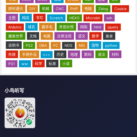
即时通讯
DIY
机械
CNC
PHP
电脑
Zblog
Cookie
主题
网店
书写
Scratch
HEXO
Microbit
ssh
Arduino
域名
薅羊毛
奇思妙想
网购
html
jquery
魔兽世界
文档
电路
法律法规
语文
数学
美食
说明书
PS2
GBA
FC
NDS
MD
值物
python
热搜
手柄外设
c++
历史
地理
数码
道法
材料
PS1
wsc
科学
标准
小说
小鸟听写