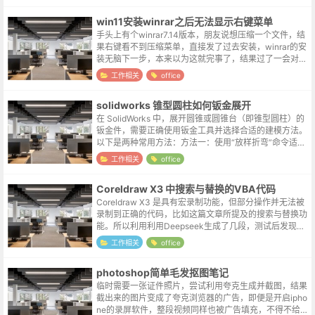
win11安装winrar之后无法显示右键菜单
手头上有个winrar7.14版本，朋友说想压缩一个文件，结
果右键看不到压缩菜单，直接发了过去安装，winrar的安
装无脑下一步，本来以为这就完事了，结果过了一会对方
表示还是无法显示。向日葵远程连接看了一下，别说压缩
工作相关
office
命令了，啥winr...
solidworks 锥型圆柱如何钣金展开
在 SolidWorks 中，展开圆锥或圆锥台（即锥型圆柱）的
钣金件，需要正确使用钣金工具并选择合适的建模方法。
以下是两种常用方法：方法一：使用“放样折弯”命令适用
于精确展开锥形或圆锥台钣金件。创建两个草图：在两个
工作相关
office
平行基准面上，分别绘...
Coreldraw X3 中搜索与替换的VBA代码
Coreldraw X3 是具有宏录制功能，但部分操作并无法被
录制到正确的代码，比如这篇文章所提及的搜索与替换功
能。所以利用利用Deepseek生成了几段，测试后发现下
面这段代码在 X3 中可以正常运行。Sub SearchAndRe...
工作相关
office
photoshop简单毛发抠图笔记
临时需要一张证件照片，尝试利用夸克生成并截图，结果
截出来的图片变成了夸克浏览器的广告，即便是开启ipho
ne的录屏软件，整段视频同样也被广告填充，不得不给个