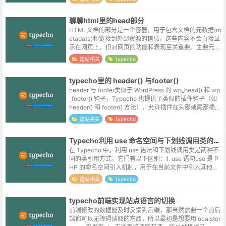
台以ajax的方式登录。实现aja...
聊聊html里的head部分
HTML文档的部分是一个容器，用于包含文档的元数据(m
etadata)和链接到外部资源的信息，这些内容不会直接显
示在网页上，但对网页的功能和表现至关重要。主要元素
和功能1. 基础元素<title>: 定义文档标题，显示在浏...
建站相关
typecho
typecho里的 header() 与footer()
header 与 footer类似于 WordPress 的 wp_head() 和 wp
_footer() 钩子，Typecho 也提供了类似的插件钩子（如
header() 和 footer() 方法），允许插件在头部或尾部插入
内...
建站相关
typecho
Typecho利用 use 命名空间与下划线调用类的区别
在 Typecho 中，利用 use 语法和下划线调用类是两种不
同的类引用方式，它们有以下区别：1. use 语句use 是 P
HP 的命名空间引入机制，用于在当前文件中引入其他命
名空间的类：use Typecho\Db; use T...
建站相关
typecho
typecho前端实现站点语言的切换
前端修改的数据能及时反馈到后端，那当然需要一个前后
端都可以无障碍读取的东西，所以最初是想要用localstor