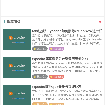
推荐阅读
Rss违规？Typecho如何删除xmlns:wfw这一栏
塞外忽传收蓟北，天翼又报站违规。好在这一次的违规不
是因为引用了站外的地址，而是feed栏目里的xmlns:wfw
后面的地址违规了。违反了啥不清楚，但自从《小鸟数
据》网站搬至阿里云之后，日均流量本身已经是个位数，
建站相关
typecho
删除这一行不说无关痛痒吧...
typecho博客忘记后台登录密码怎么办
小鸟数据的博客用的typecho的博客系统，前几天突然遇
到密码错误无法登陆的情况，以为是网站被攻击了，赶紧
登录服务器通过指令修改了数据库里的密码，事后回忆似
乎是自己在公司修改过密码，但忘记在家里更新浏览器自
建站相关
typecho
动保存的密码所导致的 T_T...
typecho前台ajax登录与错误处理
尝试了在主题前台做一个登录框，登陆的功能是实现了，
有一个小小的不便，就是如果输错了密码，因为页面又跳
回了首页，所以弹出式登录框又被隐藏了，登录成功与否
不够明显，二次登录的场合操作也较繁琐，所以想实现前
建站相关
typecho