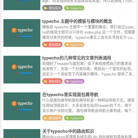
age，但发现php无法直接读取其值，所以就换成了cooki
e。前端通过js来设置参数值：document.cookie='...
建站相关
typecho
typecho 主题中的模板与模块的概念
模板是 typecho 主题中一个重要的概念，我们说过typec
ho的极简主题可以只存在 index.php 这一个文件，但需要
展现分类页的时候，typecho事实上会先去寻找名为 cate
gory.php 的分类页模板，文章页当然也...
建站相关
typecho
typecho的几种常见的文章列表调用
处理好了header与面包屑，接下来就按照自己的需求自
由发挥了，先放一个分类列表，再挑出一个喜欢的标签，
自定义一个该标签下内容展示模块。Typecho 提供了多
种文章循环方式，以下是常用的几种方法：标准文章循环
建站相关
typecho
<?php whi...
在typecho里实现面包屑导航
什么是面包屑导航面包屑导航是一种网站导航方式，通常
在网站顶部显示，大多会放在站点header的下方，用于
显示用户当前位置。 面包屑导航由导航元素构成，每个
元素代表一个网站导航项，各个元素通常包含对应链接，
建站相关
typecho
供用户跳转。面包屑导航示例首页...
关于typecho中的路由知识
路由(Routing)是博客系统中将URL地址映射到具体处理