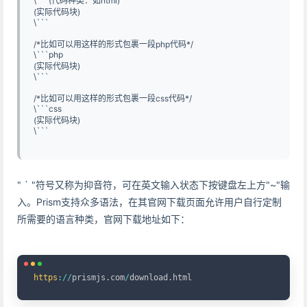
\```(代码种类：如html)
(实际代码块)
\```
/*比如可以用这样的形式包裹一段php代码*/
\```php
(实际代码块)
\```
/*比如可以用这样的形式包裹一段css代码*/
\```css
(实际代码块)
\```
" ` "符号又称为抑音符，可在英文输入状态下按键盘左上方"~"输
入。Prism支持众多语法，在其官网下载页面允许用户自行定制
所需要的语言种类，官网下载地址如下：
Copy
https
:
/
/
prismjs
.
com
/
download
.