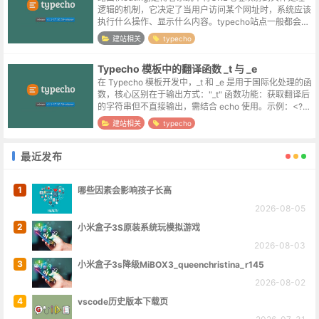
逻辑的机制，它决定了当用户访问某个网址时，系统应该
执行什么操作、显示什么内容。typecho站点一般都会开
启伪静态，伪静态通过URL重写将"漂亮"的URL映射到实
建站相关
typecho
际的文件路径...
Typecho 模板中的翻译函数 _t 与 _e
在 Typecho 模板开发中，_t 和 _e 是用于国际化处理的函
数，核心区别在于输出方式："_t" 函数‌‌功能‌：获取翻译后
的字符串但不直接输出，需结合 echo 使用。‌示例‌：<?ph
p echo _t('欢迎语');...
建站相关
typecho
最近发布
1
哪些因素会影响孩子长高
2026-08-05
2
小米盒子3S原装系统玩模拟游戏
2026-08-03
3
小米盒子3s降级MiBOX3_queenchristina_r145
2026-08-02
4
vscode历史版本下载页