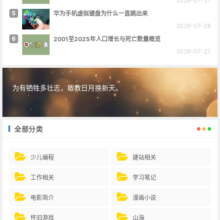
2026-07-31
5
华为手机虚拟键盘为什么一直跳出来
2026-07-28
6
2001至2025年人口增长与死亡数量概览
2026-07-27
为有牺牲多壮志，敢教日月换新天。
全部分类
少儿编程
建站相关
工作相关
学习笔记
电影简介
漫画小说
怀旧游戏
山海