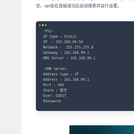
空，opl会在连接成功后自动搜索并自行设置。
-PS2-

IP type : Static

IP  : 192.168.99.50

Netmask :  255.255.255.0

Gateway : 192.168.99.1

DNS Server : 192.168.99.1

-SMB Server-

Address type : IP

Address : 192.168.99.1

Port : 445

Share : 留空

User: GUEST

Password: