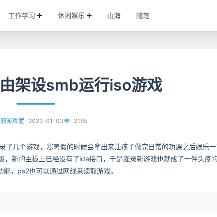
工作学习
休闲娱乐
山海
随笔
由架设smb运行iso游戏
2023-01-03
3185
怀旧游戏
灌录了几个游戏，寒暑假的时候会拿出来让孩子做完日常的功课之后娱乐一
升级，新的主板上已经没有了ide接口，于是灌录新游戏也就成了一件头疼
功能，ps2也可以通过网线来读取游戏。