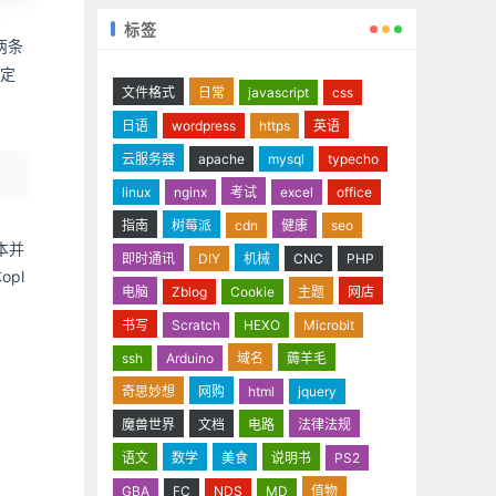
标签
两条
固定
文件格式
日常
javascript
css
日语
wordpress
https
英语
云服务器
apache
mysql
typecho
linux
nginx
考试
excel
office
指南
树莓派
cdn
健康
seo
本并
即时通讯
DIY
机械
CNC
PHP
pl
电脑
Zblog
Cookie
主题
网店
书写
Scratch
HEXO
Microbit
ssh
Arduino
域名
薅羊毛
奇思妙想
网购
html
jquery
魔兽世界
文档
电路
法律法规
语文
数学
美食
说明书
PS2
GBA
FC
NDS
MD
值物