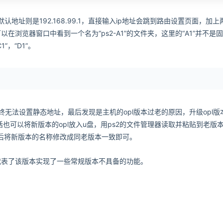
i的默认地址则是192.168.99.1，直接输入ip地址会跳到路由设置页面，加上
浏览器窗口中看到一个名为“ps2-A1”的文件夹，这里的“A1”并不是
”，“D1”。
始终无法设置静态地址，最后发现是主机的opl版本过老的原因，升级opl版
也可以将新版本的opl放入u盘，用ps2的文件管理器读取并粘贴到老版本o
后将新版本的名称修改成同老版本一致即可。
缀代表了该版本实现了一些常规版本不具备的功能。