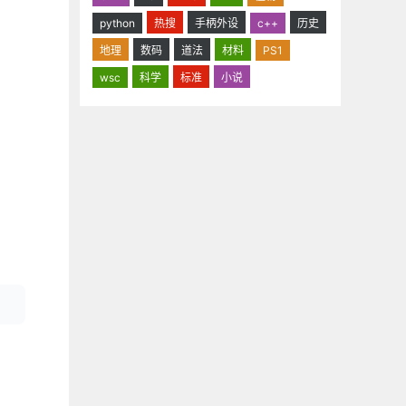
python
热搜
手柄外设
c++
历史
地理
数码
道法
材料
PS1
wsc
科学
标准
小说