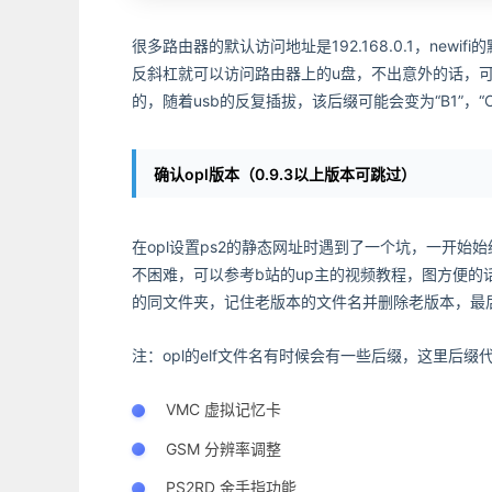
很多路由器的默认访问地址是192.168.0.1，newif
反斜杠就可以访问路由器上的u盘，不出意外的话，可以在
的，随着usb的反复插拔，该后缀可能会变为“B1”，“C1
确认opl版本（0.9.3以上版本可跳过）
在opl设置ps2的静态网址时遇到了一个坑，一开始
不困难，可以参考b站的up主的视频教程，图方便的话
的同文件夹，记住老版本的文件名并删除老版本，最
注：opl的elf文件名有时候会有一些后缀，这里后
VMC 虚拟记忆卡
GSM 分辨率调整
PS2RD 金手指功能