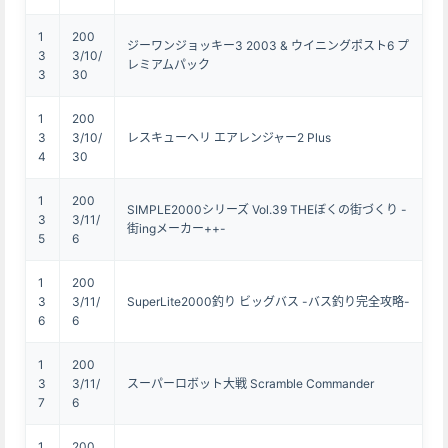
1
200
ジーワンジョッキー3 2003 & ウイニングポスト6 プ
3
3/10/
レミアムパック
3
30
1
200
3
3/10/
レスキューヘリ エアレンジャー2 Plus
4
30
1
200
SIMPLE2000シリーズ Vol.39 THEぼくの街づくり -
3
3/11/
街ingメーカー++-
5
6
1
200
3
3/11/
SuperLite2000釣り ビッグバス -バス釣り完全攻略-
6
6
1
200
3
3/11/
スーパーロボット大戦 Scramble Commander
7
6
1
200