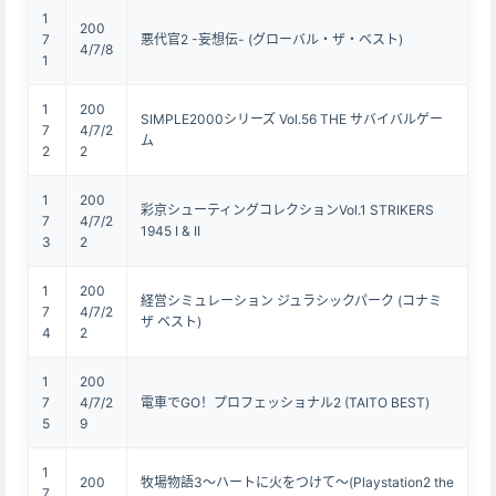
1
200
7
悪代官2 -妄想伝- (グローバル・ザ・ベスト)
4/7/8
1
1
200
SIMPLE2000シリーズ Vol.56 THE サバイバルゲー
7
4/7/2
ム
2
2
1
200
彩京シューティングコレクションVol.1 STRIKERS
7
4/7/2
1945 I & II
3
2
1
200
経営シミュレーション ジュラシックパーク (コナミ
7
4/7/2
ザ ベスト)
4
2
1
200
7
4/7/2
電車でGO！プロフェッショナル2 (TAITO BEST)
5
9
1
200
牧場物語3～ハートに火をつけて～(Playstation2 the
7