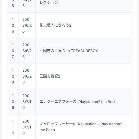
レクション
5
6
1
200
0
3/6/2
花火職人になろう2
6
6
1
200
0
3/6/2
三國志の世界 Duo TREASUREBOX
7
6
1
200
0
3/6/2
三國志戦記2
8
6
1
200
0
3/7/1
エナジーエアフォース (Playstation2 the Best)
9
0
1
200
ギャロップレーサー6 -Revolution- (Playstation2
1
3/7/1
the Best)
0
0