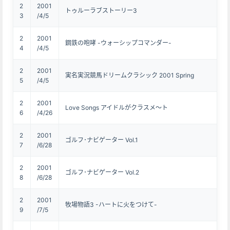
2
2001
トゥルーラブストーリー3
3
/4/5
2
2001
鋼鉄の咆哮 -ウォーシップコマンダー-
4
/4/5
2
2001
実名実況競馬ドリームクラシック 2001 Spring
5
/4/5
2
2001
Love Songs アイドルがクラスメ～ト
6
/4/26
2
2001
ゴルフ･ナビゲーター Vol.1
7
/6/28
2
2001
ゴルフ･ナビゲーター Vol.2
8
/6/28
2
2001
牧場物語3 -ハートに火をつけて-
9
/7/5