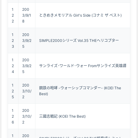
1
200
2
3/9/1
ときめきメモリアル Girl's Side (コナミ ザ ベスト)
2
8
1
200
2
3/9/2
SIMPLE2000シリーズ Vol.35 THEヘリコプター
3
5
1
200
2
3/9/2
サンライズ･ワールド･ウォー Fromサンライズ英雄譚
4
5
1
200
鋼鉄の咆哮 -ウォーシップコマンダー- (KOEI The
2
3/10/
Best)
5
2
1
200
2
3/10/
三國志戦記 (KOEI The Best)
6
2
1
200