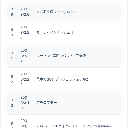
8
200
犬とあそぼう -dogstation-
9
3/2/6
200
9
3/2/2
ガーディアンエンジェル
0
7
200
9
3/2/2
シーマン -禁断のペット- 完全版
1
7
200
9
3/2/2
電車でGO！プロフェッショナル2
2
7
200
9
3/3/1
プチコプター
3
3
200
9
3/3/
Piaキャロットへようこそ！！3 -round summer-