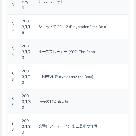
/12/2
ミリオンゴッド
3
6
200
8
3/1/1
ジェットでGO！2 (Playstation2 the Best)
4
6
200
8
3/1/2
ホースブレーカー (KOEI The Best)
5
3
200
8
3/1/2
三國志VII (Playstation2 the Best)
6
3
200
8
3/1/3
信長の野望 蒼天録
7
0
200
8
3/1/3
突撃！アーミーマン 史上最小の作戦
8
0