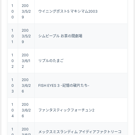
1
200
0
3/5/2
ウイニングポスト5 マキシマム2003
0
9
1
200
0
3/5/2
シムピープル お茶の間劇場
1
9
1
200
0
3/6/1
リプルのたまご
2
2
1
200
0
3/6/2
FISH EYES 3 -記憶の破片たち-
3
6
1
200
0
3/6/2
ファンタスティックフォーチュン2
4
6
1
200
メックスミスランディム アイディアファクトリーコ
0
3/6/2