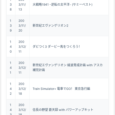
3
3/11/
大戦略1941 -逆転の太平洋- (サミーベスト)
8
13
1
200
3
3/11/
新世紀エヴァンゲリオン2
9
20
1
200
4
3/12/
ダビつく3 ダービー馬をつくろう！
0
11
1
200
新世紀エヴァンゲリオン 綾波育成計画 with アスカ
4
3/12/
補完計画
1
11
1
200
4
3/12/
Train Simulator+ 電車でGO！ 東京急行編
2
18
1
200
4
3/12/
信長の野望 蒼天録 with パワーアップキット
3
18