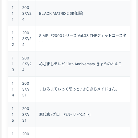
1
200
1
3/7/2
BLACK MATRIX2 (廉価版)
1
4
1
200
SIMPLE2000シリーズ Vol.33 THEジェットコースタ
1
3/7/2
ー
2
4
1
200
1
3/7/2
めざましテレビ 10th Anniversary きょうのわんこ
3
4
1
200
1
3/7/
まほろまてぃっく萌っと≠きらきらメイドさん。
4
31
1
200
1
3/7/
悪代官 (グローバル･ザ･ベスト)
5
31
1
200