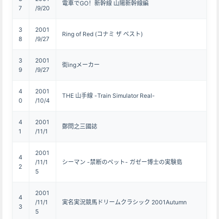
電車でGO！新幹線 山陽新幹線編
7
/9/20
3
2001
Ring of Red (コナミ ザ ベスト)
8
/9/27
3
2001
街ingメーカー
9
/9/27
4
2001
THE 山手線 -Train Simulator Real-
0
/10/4
4
2001
鄭問之三國誌
1
/11/1
2001
4
/11/1
シーマン -禁断のペット- ガゼー博士の実験島
2
5
2001
4
/11/1
実名実況競馬ドリームクラシック 2001Autumn
3
5