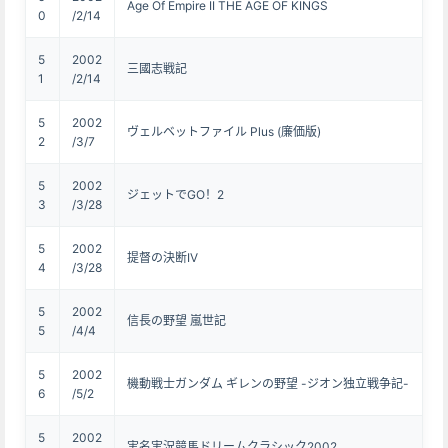
Age Of Empire II THE AGE OF KINGS
0
/2/14
5
2002
三國志戦記
1
/2/14
5
2002
ヴェルベットファイル Plus (廉価版)
2
/3/7
5
2002
ジェットでGO！2
3
/3/28
5
2002
提督の決断IV
4
/3/28
5
2002
信長の野望 嵐世記
5
/4/4
5
2002
機動戦士ガンダム ギレンの野望 -ジオン独立戦争記-
6
/5/2
5
2002
実名実況競馬ドリームクラシック2002