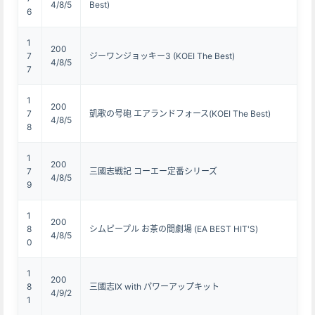
4/8/5
Best)
6
1
200
7
ジーワンジョッキー3 (KOEI The Best)
4/8/5
7
1
200
7
凱歌の号砲 エアランドフォース(KOEI The Best)
4/8/5
8
1
200
7
三國志戦記 コーエー定番シリーズ
4/8/5
9
1
200
8
シムピープル お茶の間劇場 (EA BEST HIT'S)
4/8/5
0
1
200
8
三國志IX with パワーアップキット
4/9/2
1