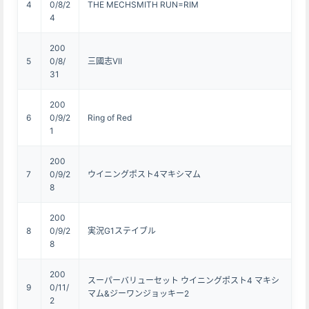
4
0/8/2
THE MECHSMITH RUN=RIM
4
200
5
0/8/
三國志VII
31
200
6
0/9/2
Ring of Red
1
200
7
0/9/2
ウイニングポスト4マキシマム
8
200
8
0/9/2
実況G1ステイブル
8
200
スーパーバリューセット ウイニングポスト4 マキシ
9
0/11/
マム&ジーワンジョッキー2
2