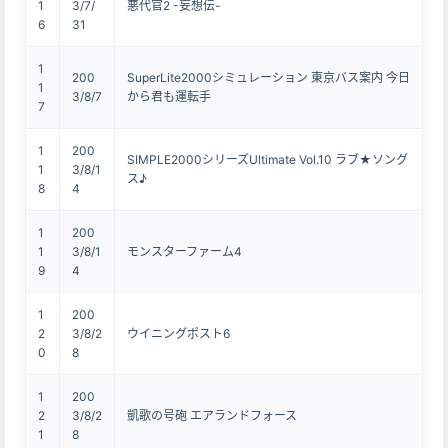
1
3/7/
悪代官2 -妄想伝-
6
31
1
200
SuperLite2000シミュレーション 東京バス案内 今日
1
3/8/7
から君も運転手
7
1
200
SIMPLE2000シリーズUltimate Vol.10 ラブ★ソング
1
3/8/1
ス♪
8
4
1
200
1
3/8/1
モンスターファーム4
9
4
1
200
2
3/8/2
ウイニングポスト6
0
8
1
200
2
3/8/2
凱歌の号砲 エアランドフォース
1
8