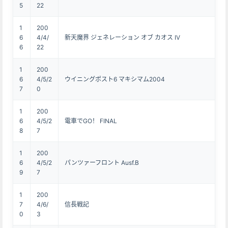
5
22
1
200
6
4/4/
新天魔界 ジェネレーション オブ カオス IV
6
22
1
200
6
4/5/2
ウイニングポスト6 マキシマム2004
7
0
1
200
6
4/5/2
電車でGO！ FINAL
8
7
1
200
6
4/5/2
パンツァーフロント Ausf.B
9
7
1
200
7
4/6/
信長戦記
0
3