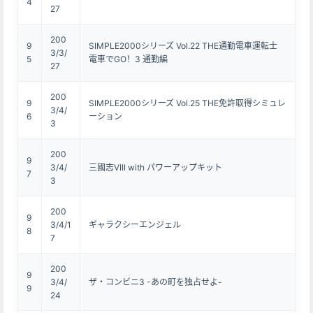
4
27
200
9
SIMPLE2000シリーズ Vol.22 THE通勤電車運転士
3/3/
5
電車でGO！3 通勤編
27
200
9
SIMPLE2000シリーズ Vol.25 THE免許取得シミュレ
3/4/
6
ーション
3
200
9
3/4/
三國志VIII with パワーアップキット
7
3
200
9
3/4/1
ギャラクシーエンジェル
8
7
200
9
3/4/
ザ・コンビニ3 -あの町を独占せよ-
9
24