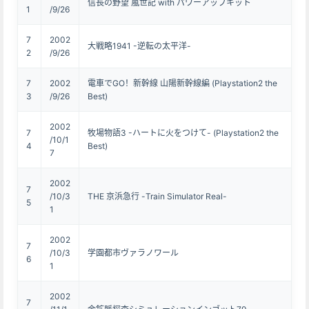
信長の野望 嵐世記 with パワーアップキット
1
/9/26
7
2002
大戦略1941 -逆転の太平洋-
2
/9/26
7
2002
電車でGO！新幹線 山陽新幹線編 (Playstation2 the
3
/9/26
Best)
2002
7
牧場物語3 -ハートに火をつけて- (Playstation2 the
/10/1
4
Best)
7
2002
7
/10/3
THE 京浜急行 -Train Simulator Real-
5
1
2002
7
/10/3
学園都市ヴァラノワール
6
1
2002
7