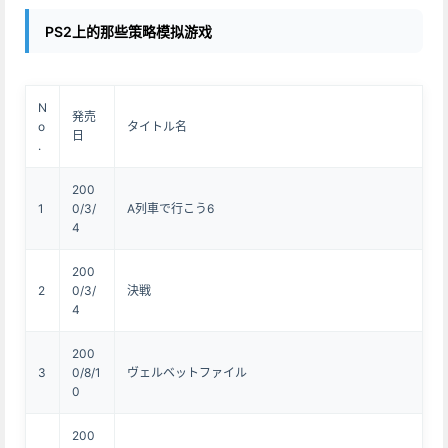
PS2上的那些策略模拟游戏
N
発売
o
タイトル名
日
.
200
1
0/3/
A列車で行こう6
4
200
2
0/3/
決戦
4
200
3
0/8/1
ヴェルベットファイル
0
200