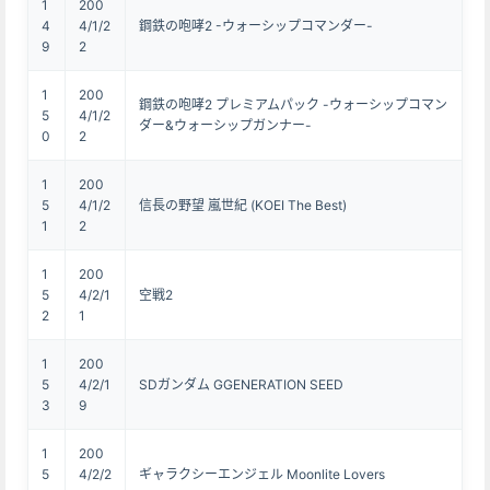
1
200
4
4/1/2
鋼鉄の咆哮2 -ウォーシップコマンダー-
9
2
1
200
鋼鉄の咆哮2 プレミアムパック -ウォーシップコマン
5
4/1/2
ダー&ウォーシップガンナー-
0
2
1
200
5
4/1/2
信長の野望 嵐世紀 (KOEI The Best)
1
2
1
200
5
4/2/1
空戦2
2
1
1
200
5
4/2/1
SDガンダム GGENERATION SEED
3
9
1
200
5
4/2/2
ギャラクシーエンジェル Moonlite Lovers