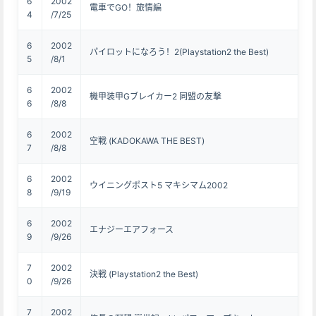
6
2002
電車でGO！旅情編
4
/7/25
6
2002
パイロットになろう！2(Playstation2 the Best)
5
/8/1
6
2002
機甲装甲Gブレイカー2 同盟の友撃
6
/8/8
6
2002
空戦 (KADOKAWA THE BEST)
7
/8/8
6
2002
ウイニングポスト5 マキシマム2002
8
/9/19
6
2002
エナジーエアフォース
9
/9/26
7
2002
決戦 (Playstation2 the Best)
0
/9/26
7
2002