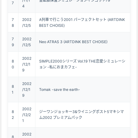
/11/1
金鉱脈探査シミュレーションインゴット79
7
4
7
2002
A列車で行こう2001 パーフェクトセット (ARTDINK
8
/12/5
BEST CHOISE)
7
2002
Neo ATRAS 3 (ARTDINK BEST CHOISE)
9
/12/5
2002
8
SIMPLE2000シリーズ Vol.19 THE恋愛シミュレーシ
/12/1
0
ョン -私におまカフェ-
9
2002
8
/12/1
Tomak -save the earth-
1
9
2002
8
ジーワンジョッキー3&ウイニングポスト5マキシマ
/12/2
2
ム2002 プレミアムパック
1
2002
8