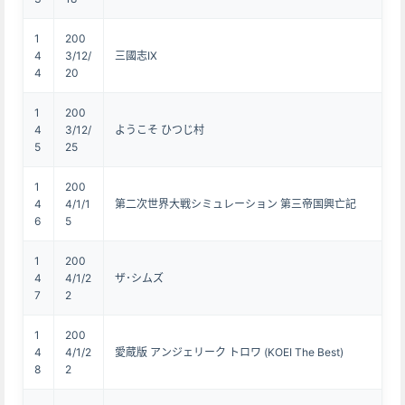
1
200
4
3/12/
三國志IX
4
20
1
200
4
3/12/
ようこそ ひつじ村
5
25
1
200
4
4/1/1
第二次世界大戦シミュレーション 第三帝国興亡記
6
5
1
200
4
4/1/2
ザ･シムズ
7
2
1
200
4
4/1/2
愛蔵版 アンジェリーク トロワ (KOEI The Best)
8
2