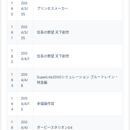
1
200
6
4/3/
プリンセスメーカー
0
25
1
200
6
4/3/
信長の野望 天下創世
1
25
1
200
6
信長の野望 天下創世
4/4/1
2
1
200
SuperLite2000シミュレーション ブルートレイン・
6
4/4/
特急編
3
8
1
200
6
4/4/1
幸福操作官
4
5
1
200
6
4/4/
ダービースタリオン04