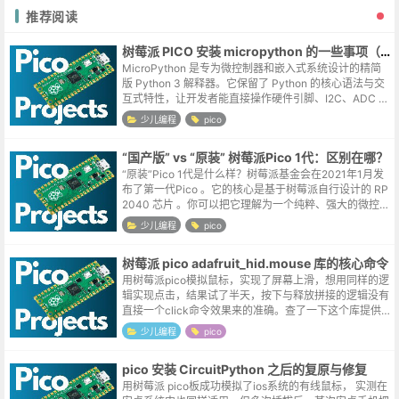
推荐阅读
树莓派 PICO 安装 micropython 的一些事项（win7）
MicroPython 是专为微控制器和嵌入式系统设计的精简
版 Python 3 解释器。它保留了 Python 的核心语法与交
互式特性，让开发者能直接操作硬件引脚、I2C、ADC 等
底层资源，无需编译即可快速运行代码。相比标准 Py...
少儿编程
pico
“国产版” vs “原装” 树莓派Pico 1代：区别在哪？
“原装”Pico 1代是什么样？树莓派基金会在2021年1月发
布了第一代Pico 。它的核心是基于树莓派自行设计的 RP
2040 芯片 。你可以把它理解为一个纯粹、强大的微控制
器核心，专注于提供高性能的输入输出控制 。其核心规
少儿编程
pico
格如下：...
树莓派 pico adafruit_hid.mouse 库的核心命令
用树莓派pico模拟鼠标，实现了屏幕上滑，想用同样的逻
辑实现点击，结果试了半天，按下与释放拼接的逻辑没有
直接一个click命令效果来的准确。查了一下这个库提供
的核心命令，记录如下。adafruit_hid.mouse 库的核心命
少儿编程
pico
令（方...
pico 安装 CircuitPython 之后的复原与修复
用树莓派 pico板成功模拟了ios系统的有线鼠标， 实测在