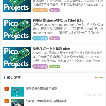
安卓系统中也同样适用，但多次插拔后，某次安卓手机把
它当成了可移动磁盘。重新连上电脑想进入 CIRCUITPY
盘时，电脑只识别出来一个可移动磁盘，内部的程序都不
少儿编程
pico
见了，尝试将其...
利用树莓派pico模拟ios的hid鼠标
关于CircuitPythonCircuitPython 是一个对初学者非常友
好的、开源的教学用编程语言，专门用于控制单片机（mi
crocontrollers）——那些可以做成各种电子项目的小型
计算机。它最大的特点就是让代码与现实世界...
少儿编程
pico
简单介绍一下树莓派 pico
树莓派 Pico 是树莓派基金会推出的一系列微控制器开发
板。它和我们通常所说的能跑系统的“树莓派电脑”不同，
更专注于与传感器、电机等硬件“打交道”，非常适合用于
嵌入式开发、物联网、教育和创意项目。Pico 系列核心
少儿编程
pico
成员对比树莓派 Pi...
最近发布
1
哪些因素会影响孩子长高
2026-08-05
2
小米盒子3S原装系统玩模拟游戏