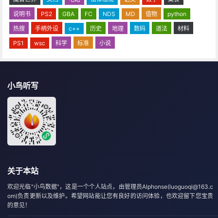
说明书
PS2
GBA
FC
NDS
MD
值物
python
热搜
手柄外设
c++
历史
地理
数码
道法
材料
PS1
wsc
科学
标准
小说
小鸟听写
关于本站
欢迎光临"小鸟数据"，这是一个个人站点，由管理员Alphonse(luoguoqi@163.c
om)负责更新以及维护。希望网站能让您有良好的访问体验，也欢迎留下您宝贵
的意见！