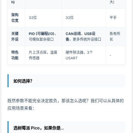
h)
大)
架构
32位
32位
平手
位宽
关键
PIO (可编程I/O)
，
CAN总线
，
USB设
各有所
外设
可模拟复杂接口
备
，更多传统外设接口
长
特色
片上浮点库，温度
硬件除法器，3个
-
功能
传感器
USART
如何选择？
既然参数不能完全决定胜负，那该怎么选呢？我们可以从具体的
应用场景来看：
选树莓派 Pico，如果你是...