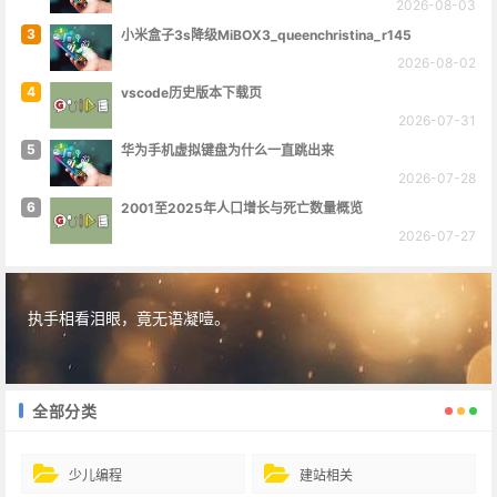
2026-08-03
3
小米盒子3s降级MiBOX3_queenchristina_r145
2026-08-02
4
vscode历史版本下载页
2026-07-31
5
华为手机虚拟键盘为什么一直跳出来
2026-07-28
6
2001至2025年人口增长与死亡数量概览
2026-07-27
执手相看泪眼，竟无语凝噎。
全部分类
少儿编程
建站相关