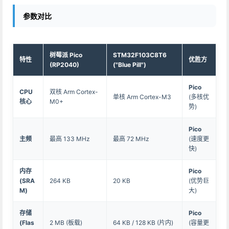
参数对比
树莓派 Pico
STM32F103C8T6
特性
优胜方
(RP2040)
("Blue Pill")
Pico
CPU
双核 Arm Cortex-
单核 Arm Cortex-M3
(多核优
核心
M0+
势)
Pico
主频
最高 133 MHz
最高 72 MHz
(速度更
快)
内存
Pico
(SRA
264 KB
20 KB
(优势巨
M)
大)
存储
Pico
(Flas
2 MB (板载)
64 KB / 128 KB (片内)
(容量更