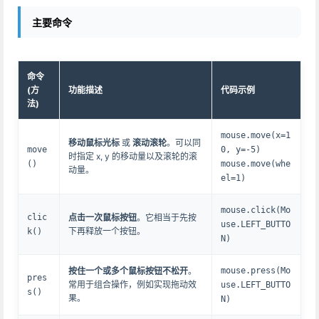
主要命令
命令
(方
功能描述
代码示例
法)
mouse.move(x=1
移动鼠标光标
或
滚动滚轮
。可以同
move
0, y=-5)
时指定 x, y 的移动量以及滚轮的滚
()
mouse.move(whe
动量。
el=1)
mouse.click(Mo
clic
点击一次鼠标按钮
。它相当于先按
use.LEFT_BUTTO
下再释放一个按钮。
k()
N)
按住一个或多个鼠标按钮不松开
。
mouse.press(Mo
pres
常用于组合操作，例如实现拖动效
use.LEFT_BUTTO
s()
果。
N)