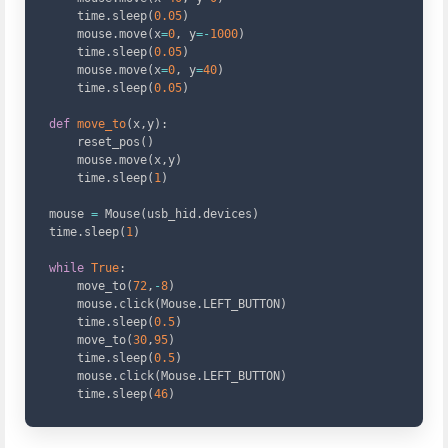
    time
.
sleep
(
0.05
)
    mouse
.
move
(
x
=
0
,
 y
=
-
1000
)
    time
.
sleep
(
0.05
)
    mouse
.
move
(
x
=
0
,
 y
=
40
)
    time
.
sleep
(
0.05
)
def
move_to
(
x
,
y
)
:
    reset_pos
(
)
    mouse
.
move
(
x
,
y
)
    time
.
sleep
(
1
)
mouse 
=
 Mouse
(
usb_hid
.
devices
)
time
.
sleep
(
1
)
while
True
:
    move_to
(
72
,
-
8
)
    mouse
.
click
(
Mouse
.
LEFT_BUTTON
)
    time
.
sleep
(
0.5
)
    move_to
(
30
,
95
)
    time
.
sleep
(
0.5
)
    mouse
.
click
(
Mouse
.
LEFT_BUTTON
)
    time
.
sleep
(
46
)