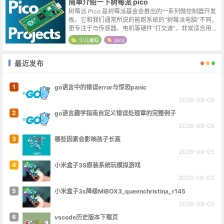
简单介绍一下树莓派 pico
树莓派 Pico 是树莓派基金会推出的一系列微控制器开发
板。它和我们通常所说的能跑系统的“树莓派电脑”不同，
更专注于与传感器、电机等硬件“打交道”，非常适合用于
嵌入式开发、物联网、教育和创意项目。Pico 系列核心
少儿编程
pico
成员对比树莓派 Pi...
最近发布
1
go语言中的错误error与惊恐panic
2026-08-08
2
go语言趣学指南自定义错误处理章的完整例子
2026-08-08
3
哪些因素会影响孩子长高
2026-08-05
4
小米盒子3S原装系统玩模拟游戏
2026-08-03
5
小米盒子3s降级MiBOX3_queenchristina_r145
2026-08-02
6
vscode历史版本下载页