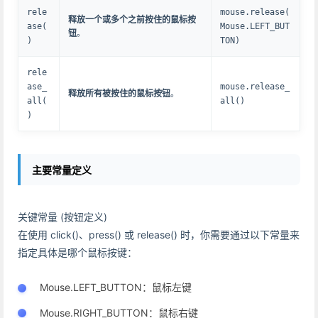
rele
mouse.release(
释放一个或多个之前按住的鼠标按
ase(
Mouse.LEFT_BUT
钮
。
)
TON)
rele
ase_
mouse.release_
释放所有被按住的鼠标按钮
。
all(
all()
)
主要常量定义
关键常量 (按钮定义)
在使用 click()、press() 或 release() 时，你需要通过以下常量来
指定具体是哪个鼠标按键：
Mouse.LEFT_BUTTON：鼠标左键
Mouse.RIGHT_BUTTON：鼠标右键