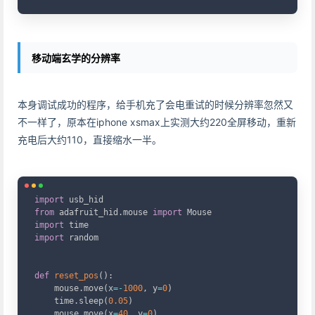
移动端玄学的分辨率
本身调试成功的程序，给手机充了会电重试的时候分辨率忽然又
不一样了，原本在iphone xsmax上实测大约220全屏移动，重新
充电后大约110，直接缩水一半。
Copy
import
from
 adafruit_hid
.
mouse 
import
import
import
 random

def
reset_pos
(
)
:
    mouse
.
move
(
x
=
-
1000
,
 y
=
0
)
    time
.
sleep
(
0.05
)
    mouse
.
move
(
x
=
40
,
 y
=
0
)