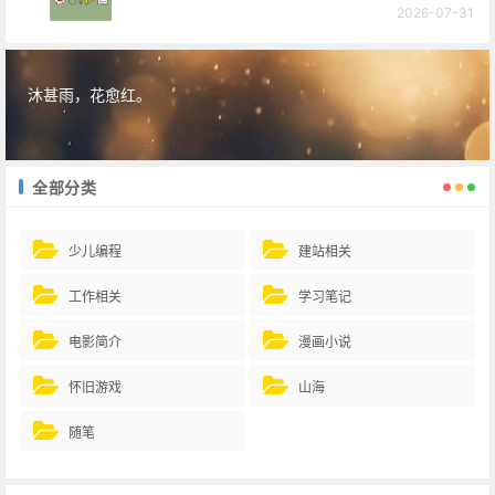
2026-07-31
沐甚雨，花愈红。
全部分类
少儿编程
建站相关
工作相关
学习笔记
电影简介
漫画小说
怀旧游戏
山海
随笔