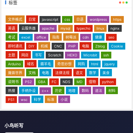
标签
文件格式
日常
javascript
css
日语
wordpress
https
英语
云服务器
apache
mysql
typecho
linux
nginx
考试
excel
office
指南
树莓派
cdn
健康
seo
即时通讯
DIY
机械
CNC
PHP
电脑
Zblog
Cookie
主题
网店
书写
Scratch
HEXO
Microbit
ssh
Arduino
域名
薅羊毛
奇思妙想
网购
html
jquery
魔兽世界
文档
电路
法律法规
语文
数学
美食
说明书
PS2
GBA
FC
NDS
MD
值物
python
热搜
手柄外设
c++
历史
地理
数码
道法
材料
PS1
wsc
科学
标准
小说
小鸟听写