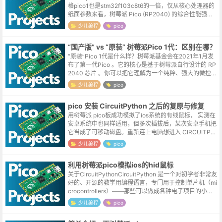
格pico1也是stm32f103c8t6的一倍，仅从核心处理器的
纸面参数来看，树莓派 Pico (RP2040) 的综合性能强于
STM32F103C8T6。但在实际...
少儿编程
pico
“国产版” vs “原装” 树莓派Pico 1代：区别在哪？
“原装”Pico 1代是什么样？树莓派基金会在2021年1月发
布了第一代Pico 。它的核心是基于树莓派自行设计的 RP
2040 芯片 。你可以把它理解为一个纯粹、强大的微控制
器核心，专注于提供高性能的输入输出控制 。其核心规
少儿编程
pico
格如下：...
pico 安装 CircuitPython 之后的复原与修复
用树莓派 pico板成功模拟了ios系统的有线鼠标， 实测在
安卓系统中也同样适用，但多次插拔后，某次安卓手机把
它当成了可移动磁盘。重新连上电脑想进入 CIRCUITPY
盘时，电脑只识别出来一个可移动磁盘，内部的程序都不
少儿编程
pico
见了，尝试将其...
利用树莓派pico模拟ios的hid鼠标
关于CircuitPythonCircuitPython 是一个对初学者非常友
好的、开源的教学用编程语言，专门用于控制单片机（mi
crocontrollers）——那些可以做成各种电子项目的小型
计算机。它最大的特点就是让代码与现实世界...
少儿编程
pico