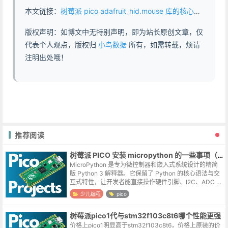
本文链接：
树莓派 pico adafruit_hid.mouse 库的核心命令 - https://www.abddb.com/Core_commands_of_the_adafruit_hid_mouse_library.html
版权声明：如博文中无特别声明，即为站长原创文章，仅
代表个人观点，版权归
小鸟数据
所有，如需转载，烦请
注明出处哦！
推荐阅读
树莓派 PICO 安装 micropython 的一些事项（win7）
MicroPython 是专为微控制器和嵌入式系统设计的精简
版 Python 3 解释器。它保留了 Python 的核心语法与交
互式特性，让开发者能直接操作硬件引脚、I2C、ADC 等
底层资源，无需编译即可快速运行代码。相比标准 Py...
少儿编程
pico
树莓派pico1代与stm32f103c8t6哪个性能更强
价格上pico1明显高于stm32f103c8t6，价格上原装的价