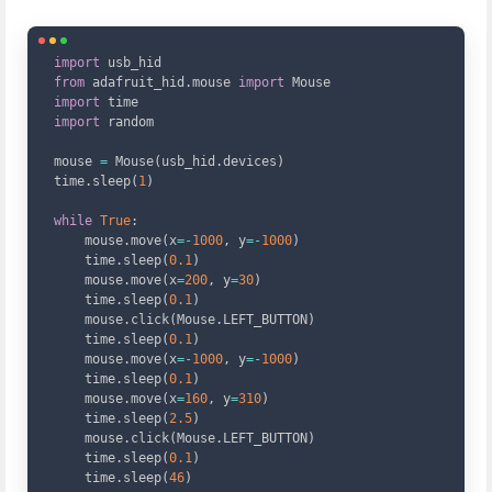
Copy
import
from
 adafruit_hid
.
mouse 
import
import
import
 random

mouse 
=
 Mouse
(
usb_hid
.
devices
)
time
.
sleep
(
1
)
while
True
:
    mouse
.
move
(
x
=
-
1000
,
 y
=
-
1000
)
    time
.
sleep
(
0.1
)
    mouse
.
move
(
x
=
200
,
 y
=
30
)
    time
.
sleep
(
0.1
)
    mouse
.
click
(
Mouse
.
LEFT_BUTTON
)
    time
.
sleep
(
0.1
)
    mouse
.
move
(
x
=
-
1000
,
 y
=
-
1000
)
    time
.
sleep
(
0.1
)
    mouse
.
move
(
x
=
160
,
 y
=
310
)
    time
.
sleep
(
2.5
)
    mouse
.
click
(
Mouse
.
LEFT_BUTTON
)
    time
.
sleep
(
0.1
)
    time
.
sleep
(
46
)