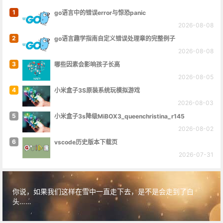
1
go语言中的错误error与惊恐panic
2026-08-08
2
go语言趣学指南自定义错误处理章的完整例子
2026-08-08
3
哪些因素会影响孩子长高
2026-08-05
4
小米盒子3S原装系统玩模拟游戏
2026-08-03
5
小米盒子3s降级MiBOX3_queenchristina_r145
2026-08-02
6
vscode历史版本下载页
2026-07-31
你说，如果我们这样在雪中一直走下去，是不是会走到了白
头……