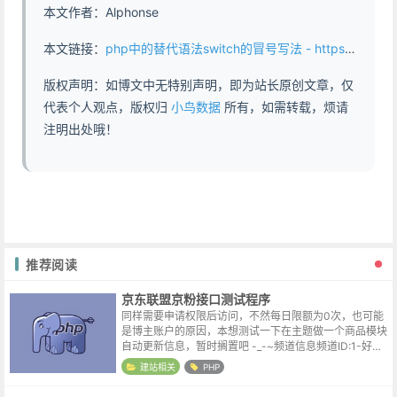
本文作者：Alphonse
本文链接：
php中的替代语法switch的冒号写法 - https://www.abddb.com/php_alternative_syntax_of_switch.html
版权声明：如博文中无特别声明，即为站长原创文章，仅
代表个人观点，版权归
小鸟数据
所有，如需转载，烦请
注明出处哦！
推荐阅读
京东联盟京粉接口测试程序
同样需要申请权限后访问，不然每日限额为0次，也可能
是博主账户的原因，本想测试一下在主题做一个商品模块
自动更新信息，暂时搁置吧 -_-~频道信息频道ID:1-好券
商品, 2-精选卖场, 10-9.9包邮,15-京东配送, 22-实时热
建站相关
PHP
销...