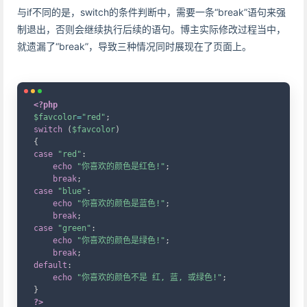
与if不同的是，switch的条件判断中，需要一条“break”语句来强
制退出，否则会继续执行后续的语句。博主实际修改过程当中，
就遗漏了“break”，导致三种情况同时展现在了页面上。
Copy
<?php
$favcolor
=
"red"
;
switch
(
$favcolor
)
{
case
"red"
:
echo
"你喜欢的颜色是红色!"
;
break
;
case
"blue"
:
echo
"你喜欢的颜色是蓝色!"
;
break
;
case
"green"
:
echo
"你喜欢的颜色是绿色!"
;
break
;
default
:
echo
"你喜欢的颜色不是 红, 蓝, 或绿色!"
;
}
?>