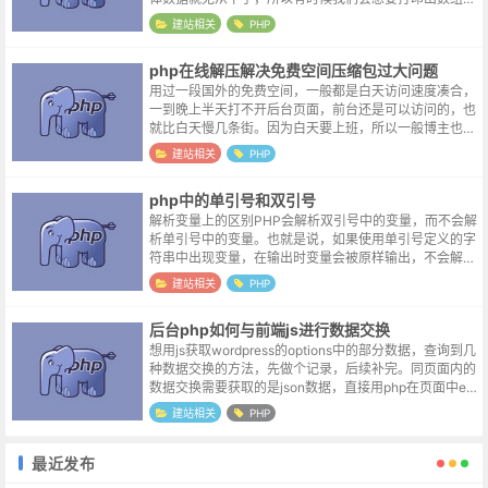
所有内容，以观察该数组的数据结构。php中有两个命令
建站相关
PHP
可以在屏幕...
php在线解压解决免费空间压缩包过大问题
用过一段国外的免费空间，一般都是白天访问速度凑合，
一到晚上半天打不开后台页面，前台还是可以访问的，也
就比白天慢几条街。因为白天要上班，所以一般博主也就
晚上打开站点学习一下建站呀修改主题呀之类的操作，由
建站相关
PHP
于正常使用时间段完美被错开，所以最...
php中的单引号和双引号
解析变量上的区别PHP会解析双引号中的变量，而不会解
析单引号中的变量。也就是说，如果使用单引号定义的字
符串中出现变量，在输出时变量会被原样输出，不会解析
成变量的值。而如果使用双引号定义的字符串中存在变
建站相关
PHP
量，在输出时变量会被解析为具体的值...
后台php如何与前端js进行数据交换
想用js获取wordpress的options中的部分数据，查询到几
种数据交换的方法，先做个记录，后续补完。同页面内的
数据交换需要获取的是json数据，直接用php在页面中ec
ho变量，页面上的js可以直接使用options变量，很方...
建站相关
PHP
最近发布