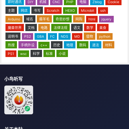
即时通讯
DIY
机械
CNC
PHP
电脑
Zblog
Cookie
主题
网店
书写
Scratch
HEXO
Microbit
ssh
Arduino
域名
薅羊毛
奇思妙想
网购
html
jquery
魔兽世界
文档
电路
法律法规
语文
数学
美食
说明书
PS2
GBA
FC
NDS
MD
值物
python
热搜
手柄外设
c++
历史
地理
数码
道法
材料
PS1
wsc
科学
标准
小说
小鸟听写