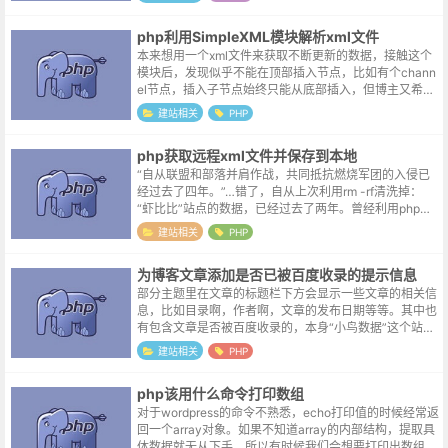
rr...
php利用SimpleXML模块解析xml文件
本来想用一个xml文件来获取不断更新的数据，接触这个
模块后，发现似乎不能在顶部插入节点，比如有个chann
el节点，插入子节点始终只能从底部插入，但博主又希望
新的内容在channel节点的头部。每次重新装配节点似乎
建站相关
PHP
过于复杂，考虑利用j...
php获取远程xml文件并保存到本地
“自从联盟和部落并肩作战，共同抵抗燃烧军团的入侵已
经过去了四年。”…错了，自从上次利用rm -rf清洗掉：
“虾比比”站点的数据，已经过去了两年。曾经利用php获
取远程文件并保存到本地的知识如同部落和联盟之间脆弱
建站相关
PHP
的协议，早已荡然无存。倒...
为博客文章添加是否已被百度收录的提示信息
部分主题里在文章的标题栏下方会显示一些文章的相关信
息，比如目录啊，作者啊，文章的发布日期等等。其中也
有包含文章是否被百度收录的，本身“小鸟数据”这个站点
配置了“sitemap.xml”，也提交了百度，是否收录就我为
建站相关
PHP
鱼肉了。但是偶尔还是...
php该用什么命令打印数组
对于wordpress的命令不熟悉，echo打印值的时候经常返
回一个array对象。如果不知道array的内部结构，提取具
体数据就无从下手，所以有时候我们会想要打印出数组的