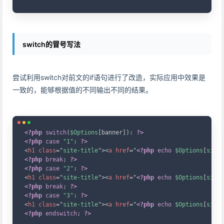
switch的冒号写法
尝试利用switch对前文的if语句进行了改造，实际应用中效果是
一致的，能够根据值的不同输出不同的结果。
Copy
<?php
switch
(
$Options
[
banner
]
)
:
?>
<?php
case
"1"
:
?>
<
h1
class
=
"
site-title
"
>
<
a
href
=
"
<?php
echo
$Options
[
siteu
<?php
break
;
?>
<?php
case
"2"
:
?>
<
h1
class
=
"
site-title
"
>
<
a
href
=
"
<?php
echo
$Options
[
siteu
<?php
break
;
?>
<?php
case
"3"
:
?>
<
h1
class
=
"
site-title
"
>
<
a
href
=
"
<?php
echo
$Options
[
siteu
<?php
endswitch
;
?>