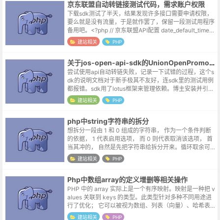
京东联盟自动转链接测试代码，需求账户权限
下载sdk测试了半天，结果发现许多接口需要申请权限，
要么就是没有流量，于是就作罢了，保留一段测试用程序
备用吧。<?php // 京东联盟API配置 date_default_timez
one_set("PRC"...
建站相关
PHP
关于jos-open-api-sdk的UnionOpenPromotionCommonGetRequest请求
尝试使用api自动转链失败，记录一下试错的过程，这个s
dk的说明文档对于新手极其不友好，连sdk里的测试用例
都报错。sdk用了lotus框架来管理依赖。博主安装并引入
文件后很多案例多少有几个类不能正确被加载，最终是直
建站相关
PHP
接找到该类手动引入...
php中string字符串的拆分
想拆分一段由 1 和 0 组成的字符串， 作为一个条件判断
的依据， 1 代表启用选项， 而 0 则代表取消该选项， 首
当其冲的， 自然是先把字符串给拆分开来。循环取余可
以利用循环取余依次加入数组；$num = 1234567; $re...
建站相关
PHP
Php中数组array的定义增删等相关操作
PHP 中的 array 实际上是一个有序映射。映射是一种把 v
alues 关联到 keys 的类型。此类型针对多种不同用途进
行了优化； 它可以被视为数组、列表（向量）、哈希表
（映射的实现）、字典、集合、堆栈、队列等等。 由于 a
建站相关
PHP