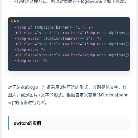
一下switch这种方式。所以对页面的主logo语句做了如下修改。
Copy
<?php
if
(
$Options
[
banner
]
==
'1'
)
:
?>
<
h1
class
=
"
site-title
"
>
<
a
href
=
"
<?php
echo
$Options
[
siteu
<?php
elseif
(
$Options
[
banner
]
==
'2'
)
:
?>
<
h1
class
=
"
site-title
"
>
<
a
href
=
"
<?php
echo
$Options
[
siteu
<?php
else
:
?>
<
h1
class
=
"
site-title
"
>
<
a
href
=
"
<?php
echo
$Options
[
siteu
<?php
endif
;
?>
对于站点的logo，准备采用3种可选的形式，分别是纯文字，仅
图片，或是图片+文字的形式。根据自定义变量“$Options[bann
er]”的值来进行判断。
switch的实例