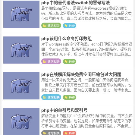
php中的替代语法switch的冒号写法
最早接触php语句，是尝试查看wordpress模板的源代
码。所以相比常规的大括号写法，更为熟悉的反而是这类
带冒号的写法。真正尝试过修改模板之后，会真切体会到
这种书写方式的便利。它使得HTML和PHP混合页面代码
建站相关
PHP
更加干净整齐，也使代码...
php该用什么命令打印数组
对于wordpress的命令不熟悉，echo打印值的时候经常返
回一个array对象。如果不知道array的内部结构，提取具
体数据就无从下手，所以有时候我们会想要打印出数组的
所有内容，以观察该数组的数据结构。php中有两个命令
建站相关
PHP
可以在屏幕...
php在线解压解决免费空间压缩包过大问题
用过一段国外的免费空间，一般都是白天访问速度凑合，
一到晚上半天打不开后台页面，前台还是可以访问的，也
就比白天慢几条街。因为白天要上班，所以一般博主也就
晚上打开站点学习一下建站呀修改主题呀之类的操作，由
建站相关
PHP
于正常使用时间段完美被错开，所以最...
php中的单引号和双引号
解析变量上的区别PHP会解析双引号中的变量，而不会解
析单引号中的变量。也就是说，如果使用单引号定义的字
符串中出现变量，在输出时变量会被原样输出，不会解析
成变量的值。而如果使用双引号定义的字符串中存在变
建站相关
PHP