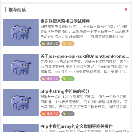
推荐阅读
京东联盟京粉接口测试程序
同样需要申请权限后访问，不然每日限额为0次，也可能
是博主账户的原因，本想测试一下在主题做一个商品模块
自动更新信息，暂时搁置吧 -_-~频道信息频道ID:1-好券
商品, 2-精选卖场, 10-9.9包邮,15-京东配送, 22-实时热
建站相关
PHP
销...
关于jos-open-api-sdk的UnionOpenPromotionCommonGetRequest请求
尝试使用api自动转链失败，记录一下试错的过程，这个s
dk的说明文档对于新手极其不友好，连sdk里的测试用例
都报错。sdk用了lotus框架来管理依赖。博主安装并引入
文件后很多案例多少有几个类不能正确被加载，最终是直
建站相关
PHP
接找到该类手动引入...
php中string字符串的拆分
想拆分一段由 1 和 0 组成的字符串， 作为一个条件判断
的依据， 1 代表启用选项， 而 0 则代表取消该选项， 首
当其冲的， 自然是先把字符串给拆分开来。循环取余可
以利用循环取余依次加入数组；$num = 1234567; $re...
建站相关
PHP
Php中数组array的定义增删等相关操作
PHP 中的 array 实际上是一个有序映射。映射是一种把 v