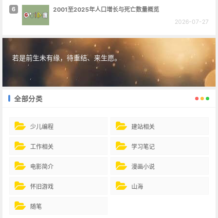
6
2001至2025年人口增长与死亡数量概览
2026-07-27
若是前生未有缘，待重结、来生愿。
全部分类
少儿编程
建站相关
工作相关
学习笔记
电影简介
漫画小说
怀旧游戏
山海
随笔