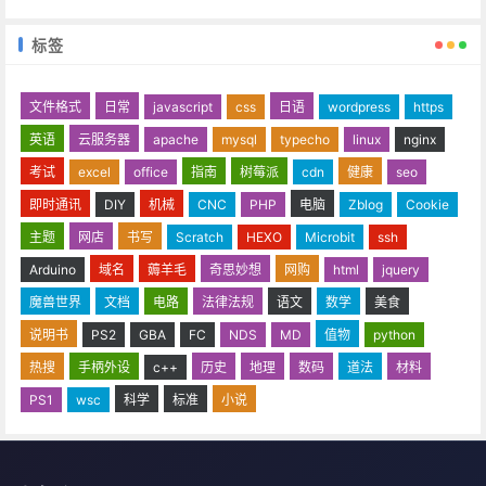
标签
文件格式
日常
javascript
css
日语
wordpress
https
英语
云服务器
apache
mysql
typecho
linux
nginx
考试
excel
office
指南
树莓派
cdn
健康
seo
即时通讯
DIY
机械
CNC
PHP
电脑
Zblog
Cookie
主题
网店
书写
Scratch
HEXO
Microbit
ssh
Arduino
域名
薅羊毛
奇思妙想
网购
html
jquery
魔兽世界
文档
电路
法律法规
语文
数学
美食
说明书
PS2
GBA
FC
NDS
MD
值物
python
热搜
手柄外设
c++
历史
地理
数码
道法
材料
PS1
wsc
科学
标准
小说