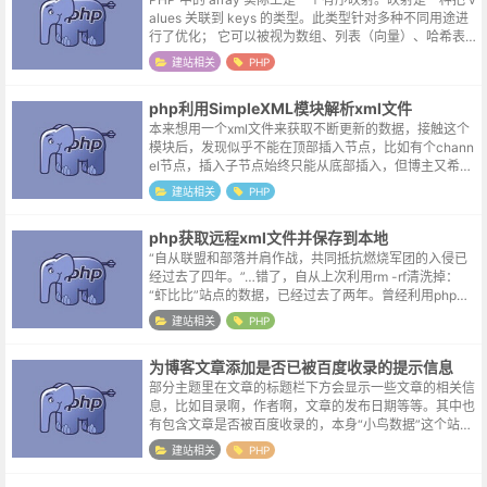
alues 关联到 keys 的类型。此类型针对多种不同用途进
行了优化； 它可以被视为数组、列表（向量）、哈希表
（映射的实现）、字典、集合、堆栈、队列等等。 由于 a
建站相关
PHP
rr...
php利用SimpleXML模块解析xml文件
本来想用一个xml文件来获取不断更新的数据，接触这个
模块后，发现似乎不能在顶部插入节点，比如有个chann
el节点，插入子节点始终只能从底部插入，但博主又希望
新的内容在channel节点的头部。每次重新装配节点似乎
建站相关
PHP
过于复杂，考虑利用j...
php获取远程xml文件并保存到本地
“自从联盟和部落并肩作战，共同抵抗燃烧军团的入侵已
经过去了四年。”…错了，自从上次利用rm -rf清洗掉：
“虾比比”站点的数据，已经过去了两年。曾经利用php获
取远程文件并保存到本地的知识如同部落和联盟之间脆弱
建站相关
PHP
的协议，早已荡然无存。倒...
为博客文章添加是否已被百度收录的提示信息
部分主题里在文章的标题栏下方会显示一些文章的相关信
息，比如目录啊，作者啊，文章的发布日期等等。其中也
有包含文章是否被百度收录的，本身“小鸟数据”这个站点
配置了“sitemap.xml”，也提交了百度，是否收录就我为
建站相关
PHP
鱼肉了。但是偶尔还是...