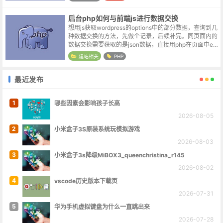
量，在输出时变量会被解析为具体的值...
后台php如何与前端js进行数据交换
想用js获取wordpress的options中的部分数据，查询到几
种数据交换的方法，先做个记录，后续补完。同页面内的
数据交换需要获取的是json数据，直接用php在页面中ec
ho变量，页面上的js可以直接使用options变量，很方...
建站相关
PHP
最近发布
1
哪些因素会影响孩子长高
2026-08-05
2
小米盒子3S原装系统玩模拟游戏
2026-08-03
3
小米盒子3s降级MiBOX3_queenchristina_r145
2026-08-02
4
vscode历史版本下载页
2026-07-31
5
华为手机虚拟键盘为什么一直跳出来
2026-07-28