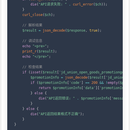
die
(
"API请求失败: "
.
curl_error
(
$ch
)
)
;
}
curl_close
(
$ch
)
;
// 解析结果
$result
=
json_decode
(
$response
,
true
)
;
// 调试信息
echo
"<pre>"
;
print_r
(
$result
)
;
echo
"</pre>"
;
// 检查结果
if
(
isset
(
$result
[
'jd_union_open_goods_promotiongoods
$promotionInfo
=
json_decode
(
$result
[
'jd_union_op
if
(
$promotionInfo
[
'code'
]
==
200
&&
!
empty
(
$prom
return
$promotionInfo
[
'data'
]
[
'promotionInfo'
}
else
{
die
(
"API返回错误: "
.
$promotionInfo
[
'message'
}
}
else
{
die
(
"API返回结果格式不正确"
)
;
}
}