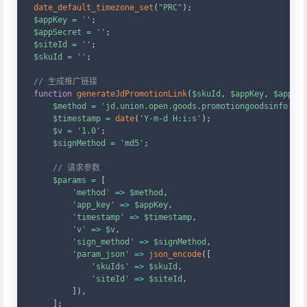
date_default_timezone_set
(
"PRC"
)
;
$appKey
=
''
;
$appSecret
=
''
;
$siteId
=
''
;
$skuId
=
''
;
// 生成推广链接
function
generateJdPromotionLink
(
$skuId
,
$appKey
,
$appSec
$method
=
'jd.union.open.goods.promotiongoodsinfo.que
$timestamp
=
date
(
'Y-m-d H:i:s'
)
;
$v
=
'1.0'
;
$signMethod
=
'md5'
;
// 请求参数
$params
=
[
'method'
=>
$method
,
'app_key'
=>
$appKey
,
'timestamp'
=>
$timestamp
,
'v'
=>
$v
,
'sign_method'
=>
$signMethod
,
'param_json'
=>
json_encode
(
[
'skuIds'
=>
$skuId
,
'siteId'
=>
$siteId
,
]
)
,
]
;