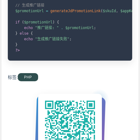
// 生成推广链接
$promotionUrl
=
generateJdPromotionLink
(
$skuId
,
$appKey
,
if
(
$promotionUrl
)
{
echo
"推广链接: "
.
$promotionUrl
;
}
else
{
echo
"生成推广链接失败"
;
}
?>
标签:
PHP