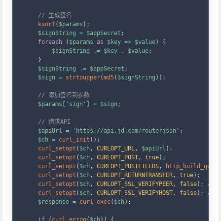
// 生成签名
ksort
(
$params
)
;
$signString
=
$appSecret
;
foreach
(
$params
as
$key
=>
$value
)
{
$signString
.=
$key
.
$value
;
}
$signString
.=
$appSecret
;
$sign
=
strtoupper
(
md5
(
$signString
)
)
;
// 添加签名到参数
$params
[
'sign'
]
=
$sign
;
// 请求API
$apiUrl
=
'https://api.jd.com/routerjson'
;
$ch
=
curl_init
(
)
;
curl_setopt
(
$ch
,
CURLOPT_URL
,
$apiUrl
)
;
curl_setopt
(
$ch
,
CURLOPT_POST
,
true
)
;
curl_setopt
(
$ch
,
CURLOPT_POSTFIELDS
,
http_build_query
curl_setopt
(
$ch
,
CURLOPT_RETURNTRANSFER
,
true
)
;
curl_setopt
(
$ch
,
CURLOPT_SSL_VERIFYPEER
,
false
)
;
//
curl_setopt
(
$ch
,
CURLOPT_SSL_VERIFYHOST
,
false
)
;
//
$response
=
curl_exec
(
$ch
)
;
if
(
curl_errno
(
$ch
)
)
{