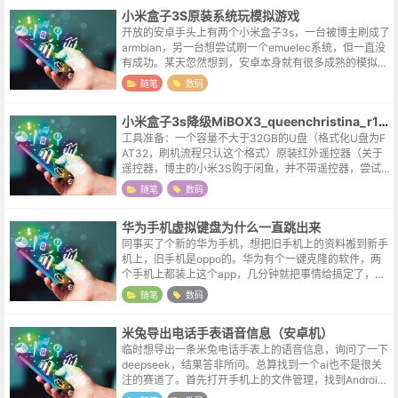
小米盒子3S原装系统玩模拟游戏
开放的安卓手头上有两个小米盒子3s，一台被博主刷成了
armbian，另一台想尝试刷一个emuelec系统，但一直没
有成功。某天忽然想到，安卓本身就有很多成熟的模拟器
的app，曲线救国一下也未尝不可。因为小米电视盒子的
随笔
数码
界面比较花里胡哨，...
小米盒子3s降级MiBOX3_queenchristina_r145
工具准备：一个容量不大于32GB的U盘（格式化U盘为F
AT32，刷机流程只认这个格式）原装红外遥控器（关于
遥控器，博主的小米3S购于闲鱼，并不带遥控器，尝试
用的自有的3C的遥控，并且成功刷机）刷机流程：格式
随笔
数码
化U盘为FAT32格式，拷贝...
华为手机虚拟键盘为什么一直跳出来
同事买了个新的华为手机，想把旧手机上的资料搬到新手
机上，旧手机是oppo的。华为有个一键克隆的软件，两
个手机上都装上这个app，几分钟就把事情给搞定了，检
查了一下图库、通讯录，资料都在，本来以为就这么完事
随笔
数码
了，结果突然界面一转，跳出来一...
米兔导出电话手表语音信息（安卓机）
临时想导出一条米兔电话手表上的语音信息，询问了一下
deepseek，结果答非所问。总算找到一个ai也不是很关
注的赛道了。首先打开手机上的文件管理，找到Android
文件夹，进入data子文件，进入com.imibaby.client子...