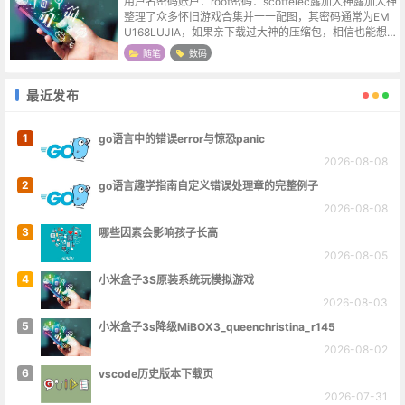
用户名密码账户：root密码：scottelec露加大神露加大神
整理了众多怀旧游戏合集并一一配图，其密码通常为EM
U168LUJIA，如果亲下载过大神的压缩包，相信也能想
像出该工程之庞大令人发指。因为经常忘记解压密码，所
随笔
数码
以在博客里做个记录。
最近发布
1
go语言中的错误error与惊恐panic
2026-08-08
2
go语言趣学指南自定义错误处理章的完整例子
2026-08-08
3
哪些因素会影响孩子长高
2026-08-05
4
小米盒子3S原装系统玩模拟游戏
2026-08-03
5
小米盒子3s降级MiBOX3_queenchristina_r145
2026-08-02
6
vscode历史版本下载页
2026-07-31