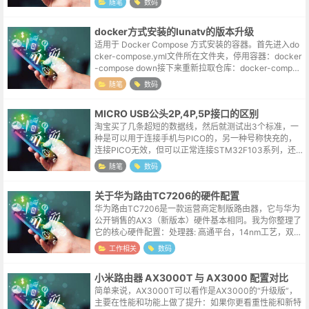
随笔
数码
docker方式安装的lunatv的版本升级
适用于 Docker Compose 方式安装的容器。首先进入do
cker-compose.yml文件所在文件夹，停用容器：docker
-compose down接下来重新拉取仓库：docker-compos
e pull耐心等待下载完...
随笔
数码
MICRO USB公头2P,4P,5P接口的区别
淘宝买了几条超短的数据线，然后就测试出3个标准，一
种是可以用于连接手机与PICO的，另一种号称快充的，
连接PICO无效，但可以正常连接STM32F103系列，还
有一种就更LOW一些，只能供电，无法提供数据传输功
随笔
数码
能。拆解了一条仅能充电的...
关于华为路由TC7206的硬件配置
华为路由TC7206是一款运营商定制版路由器，它与华为
公开销售的AX3（新版本）硬件基本相同。我为你整理了
它的核心硬件配置：处理器: 高通平台，14nm工艺，双核
CPU无线协议: WiFi 6 (支持160MHz频宽)，AX3000速...
工作相关
数码
小米路由器 AX3000T 与 AX3000 配置对比
简单来说，AX3000T可以看作是AX3000的“升级版”，
主要在性能和功能上做了提升：如果你更看重性能和新特