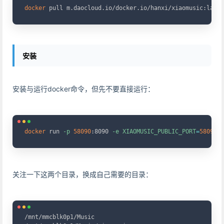
docker
 pull m.daocloud.io/docker.io/hanxi/xiaomusic:lates
安装
安装与运行docker命令，但先不要直接运行：
Copy
docker
 run 
-p
58090
:8090 
-e
XIAOMUSIC_PUBLIC_PORT
=
58090
-
关注一下这两个目录，换成自己需要的目录：
Copy
/mnt/mmcblk0p1/Music
