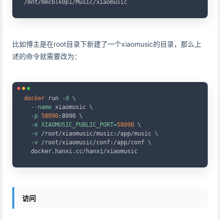
/mnt/mmcblk0p1/Music/xiaomusic
比如博主是在root目录下新建了一个xiaomusic的目录，那么上
述的命令就需要改为：
Copy
docker
 run 
-d
\
--name
 xiaomusic 
\
-p
58090
:8090 
\
-e
XIAOMUSIC_PUBLIC_PORT
=
58090
\
-v
 /root/xiaomusic/music:/app/music 
\
-v
 /root/xiaomusic/conf:/app/conf 
\
  docker.hanxi.cc/hanxi/xiaomusic
访问