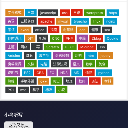
文件格式
日常
javascript
css
日语
wordpress
https
英语
云服务器
apache
mysql
typecho
linux
nginx
考试
excel
office
指南
树莓派
cdn
健康
seo
即时通讯
DIY
机械
CNC
PHP
电脑
Zblog
Cookie
主题
网店
书写
Scratch
HEXO
Microbit
ssh
Arduino
域名
薅羊毛
奇思妙想
网购
html
jquery
魔兽世界
文档
电路
法律法规
语文
数学
美食
说明书
PS2
GBA
FC
NDS
MD
值物
python
热搜
手柄外设
c++
历史
地理
数码
道法
材料
PS1
wsc
科学
标准
小说
小鸟听写