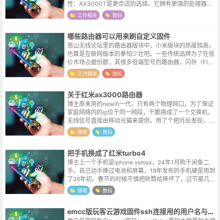
性：AX3000T是更合适的选择。它拥有更强的处理器、
可能更好的5G信号覆盖（3T3R），以及更灵活的双WA
工作相关
数码
N/LAN聚合功...
哪些路由器可以用来刷自定义固件
恩山无线论坛里的路由器版块中，小米版块的热度较高，
也算是互联网版本的拳怕少壮吧。一些传统品牌为了在低
价市场占据份额，其很多低端型号的路由器，闪存（Flas
h，存放固件的空间）可能只有1MB-2MB，内存也只有8
工作相关
数码
MB-16MB。这个空间...
关于红米ax3000路由器
博主原来用的newifi一代，只有两个物理网口，为了保证
家庭网络内的ip位于同一网段，干脆换成了一个交换机。
无线信号直接由移动光猫来提供。用了个把月后发现，虽
然移动的光猫提供了无线信号，但这个设备的穿墙能力较
随笔
数码
弱，原本newifi信号满...
把手机换成了红米turbo4
博主上一个手机是iphone xsmax，24年1月购于闲鱼二
手，自己动手换过电池和屏幕，18年发布的手机硬是用到
了26年初。春节的时候不慎把听筒给摔坏了，过节那几天
接电话都是拿外放喇叭听。节后看了对比了几款，本来想
随笔
数码
入手红米turbo...
emcc版玩客云游戏固件ssh连接用的用户名与密码