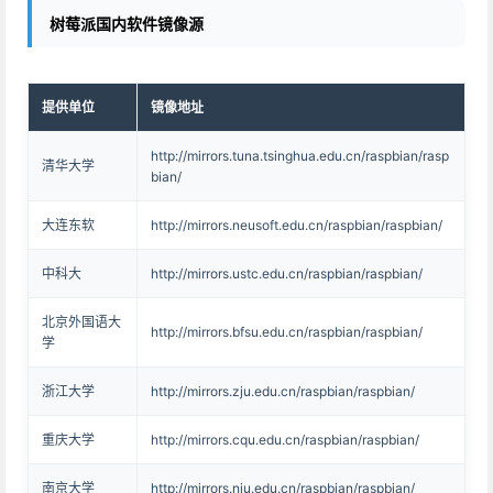
树莓派国内软件镜像源
提供单位
镜像地址
http://mirrors.tuna.tsinghua.edu.cn/raspbian/rasp
清华大学
bian/
大连东软
http://mirrors.neusoft.edu.cn/raspbian/raspbian/
中科大
http://mirrors.ustc.edu.cn/raspbian/raspbian/
北京外国语大
http://mirrors.bfsu.edu.cn/raspbian/raspbian/
学
浙江大学
http://mirrors.zju.edu.cn/raspbian/raspbian/
重庆大学
http://mirrors.cqu.edu.cn/raspbian/raspbian/
南京大学
http://mirrors.nju.edu.cn/raspbian/raspbian/