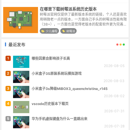
在哪里下载树莓派系统历史版本
树莓派官网仅提供了最新版本系统的链接，个人还是喜欢
用稍微老一点的版本，一方面自己手头的树莓派性能有限
（3B+），一方面也是觉得老版本的配套软件更为完善。
尝试访问了一下树莓派官方的下载链接所在文件夹，结果
少儿编程
树莓派
确实可以成功访问，只是里面的历史...
最近发布
1
哪些因素会影响孩子长高
2026-08-05
2
小米盒子3S原装系统玩模拟游戏
2026-08-03
3
小米盒子3s降级MiBOX3_queenchristina_r145
2026-08-02
4
vscode历史版本下载页
2026-07-31
5
华为手机虚拟键盘为什么一直跳出来
2026-07-28