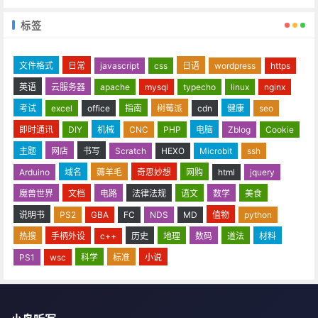
标签
文件格式
日常
javascript
css
日语
wordpress
https
英语
云服务器
apache
mysql
typecho
linux
nginx
考试
excel
office
指南
树莓派
cdn
健康
seo
即时通讯
DIY
机械
CNC
PHP
电脑
Zblog
Cookie
主题
网店
书写
Scratch
HEXO
Microbit
ssh
Arduino
域名
薅羊毛
奇思妙想
网购
html
jquery
魔兽世界
文档
电路
法律法规
语文
数学
美食
说明书
PS2
GBA
FC
NDS
MD
值物
python
热搜
手柄外设
c++
历史
地理
数码
道法
材料
PS1
wsc
科学
标准
小说