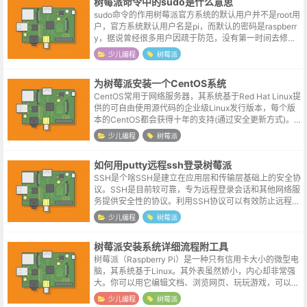
树莓派命令中的sudo是什么意思
sudo命令的作用树莓派官方系统的默认用户并不是root用
户，官方系统默认用户名是pi，而默认的密码是raspberr
y，据说曾经很多用户因疏于防范，没有第一时间去修改
树莓派默认的密码，导致出现过大范围被黑的情况。Linu
少儿编程
树莓派
x操作系统是...
为树莓派安装一个CentOS系统
CentOS常用于网络服务器，其系统基于Red Hat Linux提
供的可自由使用源代码的企业级Linux发行版本，每个版
本的CentOS都会获得十年的支持(通过安全更新方式)。C
entOS以保守与稳定著称，对于稳定性要求较高，不需
少儿编程
树莓派
要...
如何用putty远程ssh登录树莓派
SSH是个啥SSH是建立在应用层和传输层基础上的安全协
议。SSH是目前较可靠，专为远程登录会话和其他网络服
务提供安全性的协议。利用SSH协议可以有效防止远程管
理过程中的信息泄露问题。SSH最初是UNIX系统上的一
少儿编程
树莓派
个程序，后来又迅速扩展...
树莓派安装系统详细流程附工具
树莓派（Raspberry Pi）是一种只有信用卡大小的微型电
脑，其系统基于Linux。其外表虽然娇小，内心却非常强
大。你可以用它编辑文档、浏览网页、玩玩游戏，可以把
它打造成一个家庭影院，甚至把它作为一个低功耗的网络
少儿编程
树莓派
服务器。标配的树莓...