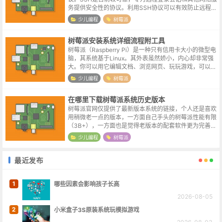
务提供安全性的协议。利用SSH协议可以有效防止远程管
理过程中的信息泄露问题。SSH最初是UNIX系统上的一
少儿编程
树莓派
个程序，后来又迅速扩展...
树莓派安装系统详细流程附工具
树莓派（Raspberry Pi）是一种只有信用卡大小的微型电
脑，其系统基于Linux。其外表虽然娇小，内心却非常强
大。你可以用它编辑文档、浏览网页、玩玩游戏，可以把
它打造成一个家庭影院，甚至把它作为一个低功耗的网络
少儿编程
树莓派
服务器。标配的树莓...
在哪里下载树莓派系统历史版本
树莓派官网仅提供了最新版本系统的链接，个人还是喜欢
用稍微老一点的版本，一方面自己手头的树莓派性能有限
（3B+），一方面也是觉得老版本的配套软件更为完善。
尝试访问了一下树莓派官方的下载链接所在文件夹，结果
少儿编程
树莓派
确实可以成功访问，只是里面的历史...
最近发布
1
哪些因素会影响孩子长高
2026-08-05
2
小米盒子3S原装系统玩模拟游戏