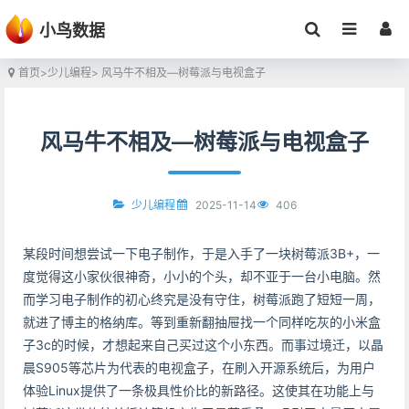
小鸟数据
首页
>
少儿编程
> 风马牛不相及—树莓派与电视盒子
风马牛不相及—树莓派与电视盒子
2025-11-14
406
少儿编程
某段时间想尝试一下电子制作，于是入手了一块树莓派3B+，一
度觉得这小家伙很神奇，小小的个头，却不亚于一台小电脑。然
而学习电子制作的初心终究是没有守住，树莓派跑了短短一周，
就进了博主的格纳库。等到重新翻抽屉找一个同样吃灰的小米盒
子3c的时候，才想起来自己买过这个小东西。而事过境迁，以晶
晨S905等芯片为代表的电视盒子，在刷入开源系统后，为用户
体验Linux提供了一条极具性价比的新路径。这使其在功能上与