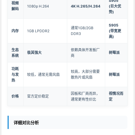
S905
视频
1080p H.264
4K H.265/H.264
(巨大优
解码
势)
S905
通常1GB/2GB
内存
1GB LPDDR2
(带宽更
DDR3
高)
生态
依赖具体开发板厂
极其强大
树莓派
系统
商
功耗
较高，大部分需要
与发
较低，通常无需风扇
树莓派
散热片或风扇
热
因板和厂商而异，
视情况而
价格
官方定价稳定
通常更有性价比
定
详细对比分析