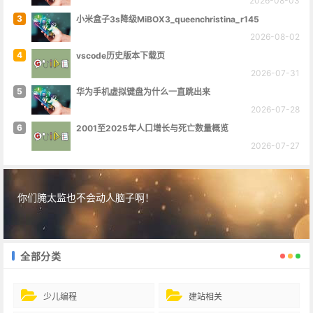
2026-08-03
3
小米盒子3s降级MiBOX3_queenchristina_r145
2026-08-02
4
vscode历史版本下载页
2026-07-31
5
华为手机虚拟键盘为什么一直跳出来
2026-07-28
6
2001至2025年人口增长与死亡数量概览
2026-07-27
你们腌太监也不会动人脑子啊！
全部分类
少儿编程
建站相关