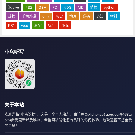
说明书
PS2
GBA
FC
NDS
MD
值物
python
热搜
手柄外设
c++
历史
地理
数码
道法
材料
PS1
wsc
科学
标准
小说
小鸟听写
关于本站
欢迎光临"小鸟数据"，这是一个个人站点，由管理员Alphonse(luoguoqi@163.c
om)负责更新以及维护。希望网站能让您有良好的访问体验，也欢迎留下您宝贵
的意见！