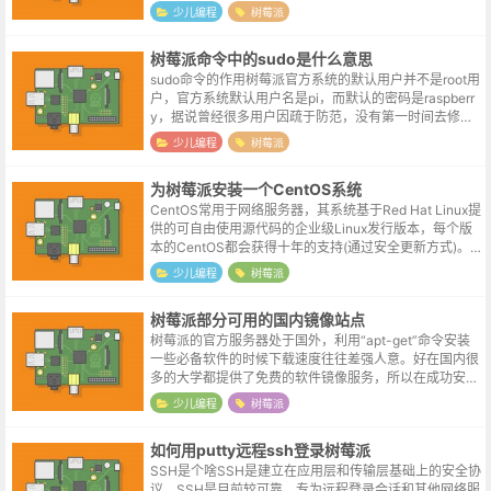
需要使用包管理工具，由包管理工具来负责程序的下载、
少儿编程
树莓派
安装、升级...
树莓派命令中的sudo是什么意思
sudo命令的作用树莓派官方系统的默认用户并不是root用
户，官方系统默认用户名是pi，而默认的密码是raspberr
y，据说曾经很多用户因疏于防范，没有第一时间去修改
树莓派默认的密码，导致出现过大范围被黑的情况。Linu
少儿编程
树莓派
x操作系统是...
为树莓派安装一个CentOS系统
CentOS常用于网络服务器，其系统基于Red Hat Linux提
供的可自由使用源代码的企业级Linux发行版本，每个版
本的CentOS都会获得十年的支持(通过安全更新方式)。C
entOS以保守与稳定著称，对于稳定性要求较高，不需
少儿编程
树莓派
要...
树莓派部分可用的国内镜像站点
树莓派的官方服务器处于国外，利用“apt-get”命令安装
一些必备软件的时候下载速度往往差强人意。好在国内很
多的大学都提供了免费的软件镜像服务，所以在成功安装
完系统之后，可以先把软件源更改为国内的源。事实上树
少儿编程
树莓派
莓派在官方服务器速度不够理...
如何用putty远程ssh登录树莓派
SSH是个啥SSH是建立在应用层和传输层基础上的安全协
议。SSH是目前较可靠，专为远程登录会话和其他网络服