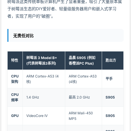
树莓派这类传统单板计算机产生了显著重叠，吸引了大量原本属
于树莓派生态的DIY爱好者、轻量级服务器用户和嵌入式学习
者，实现了用户的“破圈”。
无责任对比
树莓派 3 Model B+
晶晨 S905 (例如
特性
胜出方
(代表树莓派3系列)
香橙派PC Plus)
CPU
ARM Cortex-A53 (4
ARM Cortex-A53
平手
架构
核)
(4核)
CPU
1.4 GHz
最高 2.0 GHz
S905
频率
ARM Mali-450
GPU
VideoCore IV
S905
MP5