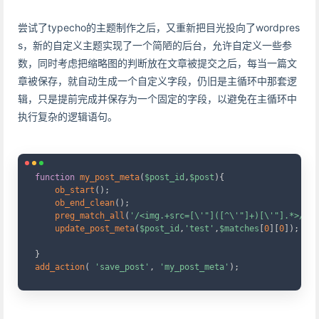
尝试了typecho的主题制作之后，又重新把目光投向了wordpres
s，新的自定义主题实现了一个简陋的后台，允许自定义一些参
数，同时考虑把缩略图的判断放在文章被提交之后，每当一篇文
章被保存，就自动生成一个自定义字段，仍旧是主循环中那套逻
辑，只是提前完成并保存为一个固定的字段，以避免在主循环中
执行复杂的逻辑语句。
Copy
function
my_post_meta
(
$post_id
,
$post
)
{
ob_start
(
)
;
ob_end_clean
(
)
;
preg_match_all
(
'/<img.+src=[\'"]([^\'"]+)[\'"].*>/i'
,
update_post_meta
(
$post_id
,
'test'
,
$matches
[
0
]
[
0
]
)
;
}
add_action
(
'save_post'
,
'my_post_meta'
)
;