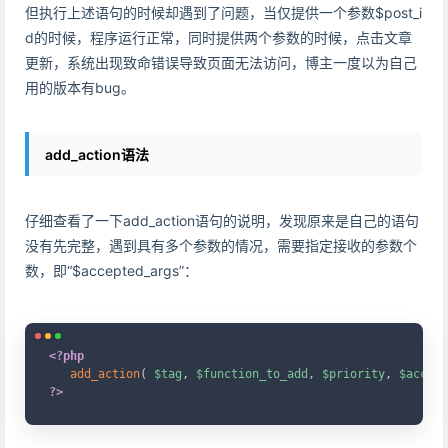
但执行上述语句的时候却遇到了问题，当仅提供一个参数$post_i
d的时候，程序运行正常，同时提供两个参数的时候，点击文章
更新，系统出现致命错误导致页面无法访问，博主一度以为自己
用的版本有bug。
add_action语法
仔细查看了一下add_action语句的说明，发现原来是自己的语句
没有先完整，遇到具有多个参数的情况，需要指定接收的参数个
数，即“$accepted_args”：
Copy
<?php
add_action
(
$tag
,
$function_to_add
,
$priority
,
$accept
?>