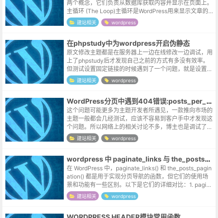
两个概念，它们负责从数据库获取内容并显示在页面上。
主循环 (The Loop)主循环是WordPress用来显示文章的
核心机制。它是一个PHP代码结构，用于遍历当前页面
建站相关
wordpress
请...
在phpstudy中为wordpress开启伪静态
原文修改主题都是在服务器上一边在线修改一边调试，用
上了phpstudy后才发现自己之前的方式有多没有效率。
但测试设置固定链接的时候遇到了一个问题，就是设置前
也无风雨也无晴，设置后统一返回404。这个问题之前尝
建站相关
wordpress
试搭建站点的时候也遇到过，...
WordPress分页中遇到404错误:posts_per_page
这个问题可能更多为主题开发者所遇见，一款推向市场的
主题一般都会几经测试，应该不容易到客户手中才发现这
个问题。所以网络上的相关讨论不多，博主也是调试了几
天才大致有了一些思路：后台的默认参数在wordpress的
建站相关
wordpress
后台设置里，是可以设置归档...
wordpress 中 paginate_links 与 the_posts_pagination 的区别
在 WordPress 中，paginate_links() 和 the_posts_pagin
ation() 都是用于实现分页导航的函数，但它们的使用场
景和功能有一些区别。以下是它们的详细对比：1. pagina
te_links()...
建站相关
wordpress
WORDPRESS HEADER模块常用函数