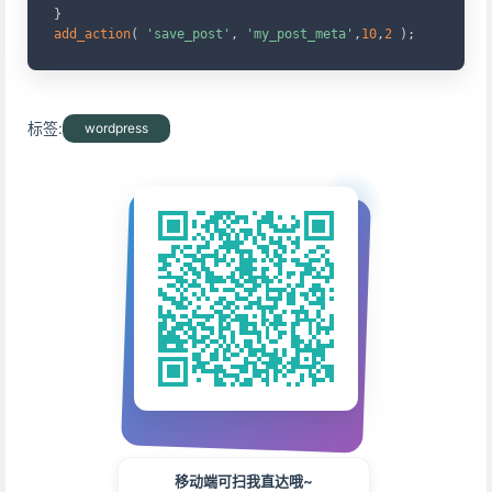
}
add_action
(
'save_post'
,
'my_post_meta'
,
10
,
2
)
;
标签:
wordpress
移动端可扫我直达哦~