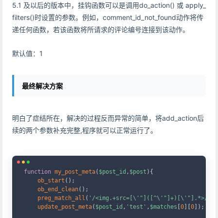
5.1 及以后的版本中，挂钩函数可以是调用do_action() 或 apply_
filters()时设置的参数。例如，comment_id_not_found动作将传
递任何函数，若该函数将所请求的评论编号连接到该动作。
默认值：1
最终解决方案
明白了症结所在，解决的过程反而异常的简单，将add_action后
续的两个参数补充完整,程序就可以正常运行了。
Copy
function
my_post_meta
(
$post_id
,
$post
)
{
ob_start
(
)
;
ob_end_clean
(
)
;
preg_match_all
(
'/<img.+src=[\'"]([^\'"]+)[\'"].*>/i'
,
update_post_meta
(
$post_id
,
'test'
,
$matches
[
0
]
[
0
]
)
;