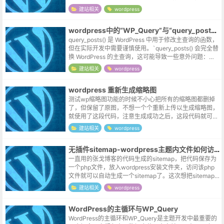
示无需更新，将文件下载到本地测试，功能又是完好的。
建站相关
wordpress
开了wp的debug模式，修正了...
wordpress中的“WP_Query”与“query_posts()”
query_posts() 是 WordPress 中用于修改主查询的函数，
但在实际开发中需要谨慎使用。`query_posts() 会完全替
换 WordPress 的主查询，这可能导致一些意外问题：破
坏主查询对象 ($wp_quer...
建站相关
wordpress
wordpress 重新生成缩略图
测试wp缩略图功能的时候不小心把所有的缩略图都删掉
了，但保留了原图，不想一个个重新上传以生成缩略图，
就使用了这段代码，注意生成成功之后，这段代码就可以
删掉了。忽然想起之前钉钉宣传的某个功能，阅后即焚~
建站相关
wordpress
~function regener...
无插件sitemap-wordpress主题内文件如何访问根目录
一直用的张戈博客的代码生成的sitemap，把代码保存为
一个php文件，放入wordpress安装文件夹，访问该php
文件就可以自动生成一个sitemap了。这次想把sitemap
文件直接收进主题，修改过程中遇到了几次报错，记录如
建站相关
wordpress
下。...
WordPress的主循环与WP_Query
WordPress的主循环和WP_Query是主题开发中最重要的