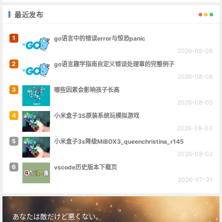
最近发布
1
go语言中的错误error与惊恐panic
2026-08-08
2
go语言趣学指南自定义错误处理章的完整例子
2026-08-08
3
哪些因素会影响孩子长高
2026-08-05
4
小米盒子3S原装系统玩模拟游戏
2026-08-03
5
小米盒子3s降级MiBOX3_queenchristina_r145
2026-08-02
6
vscode历史版本下载页
2026-07-31
あなたは敵だけど悪くない。