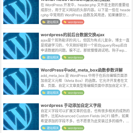
在 WordPress 开发中，header.php 文件是主题的重要组
成部分，用于定义网站的头部内容。以下是一些在 heade
r.php 中常用的 WordPress 函数及其用途，如果嫌部分函
数生成的默认模板不需要的元素过多，也可...
建站相关
wordpress
wordpress的前后台数据交换ajax
ajax是个耳熟能详的词儿，但因为有点儿复杂，博主一直
是规避学习的，今天刚好碰到一个前台jquery向wp后台
申请数据的问题。躲不过，那就慢慢调试吧。钩子wp的a
jax还区分了用户，对于不同的用户（登录与否）采用不
建站相关
wordpress
同的钩子，不过这里只...
WordPress中add_meta_box函数参数详解
add_meta_box 是 WordPress 中用于在后台编辑页面添
加自定义元框（Meta Box）的函数。它允许开发者在文
章、页面、自定义文章类型等编辑页面中添加自定义字段
或内容。以下是 add_meta_box 函数的参数及其...
建站相关
wordpress
wordpress 手动添加自定义字段
自定义字段可以扩展文章的信息，也有很多相关的成熟的
插件，比如Advanced Custom Fields (ACF) 插件，如果
希望添加的字段不多，也不愿意为此安装过多的插件，我
们也可以考虑手动来添加它。为post文章添加字段// 添...
建站相关
wordpress