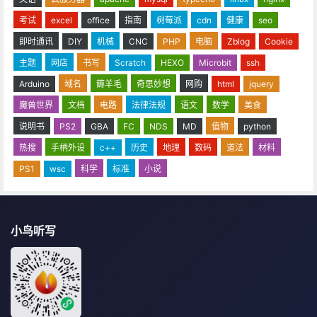
考试
excel
office
指南
树莓派
cdn
健康
seo
即时通讯
DIY
机械
CNC
PHP
电脑
Zblog
Cookie
主题
网店
书写
Scratch
HEXO
Microbit
ssh
Arduino
域名
薅羊毛
奇思妙想
网购
html
jquery
魔兽世界
文档
电路
法律法规
语文
数学
美食
说明书
PS2
GBA
FC
NDS
MD
值物
python
热搜
手柄外设
c++
历史
地理
数码
道法
材料
PS1
wsc
科学
标准
小说
小鸟听写