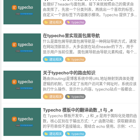
处理好了header与面包屑，接下来就按照自己的需求自
由发挥了，先放一个分类列表，再挑出一个喜欢的标签，
自定义一个该标签下内容展示模块。Typecho 提供了多
种文章循环方式，以下是常用的几种方法：标准文章循环
建站相关
typecho
<?php whi...
在typecho里实现面包屑导航
什么是面包屑导航面包屑导航是一种网站导航方式，通常
在网站顶部显示，大多会放在站点header的下方，用于
显示用户当前位置。 面包屑导航由导航元素构成，每个
元素代表一个网站导航项，各个元素通常包含对应链接，
建站相关
typecho
供用户跳转。面包屑导航示例首页...
关于typecho中的路由知识
路由(Routing)是博客系统中将URL地址映射到具体处理
逻辑的机制，它决定了当用户访问某个网址时，系统应该
执行什么操作、显示什么内容。typecho站点一般都会开
启伪静态，伪静态通过URL重写将"漂亮"的URL映射到实
建站相关
typecho
际的文件路径...
Typecho 模板中的翻译函数 _t 与 _e
在 Typecho 模板开发中，_t 和 _e 是用于国际化处理的函
数，核心区别在于输出方式："_t" 函数‌‌功能‌：获取翻译后
的字符串但不直接输出，需结合 echo 使用。‌示例‌：<?ph
p echo _t('欢迎语');...
建站相关
typecho