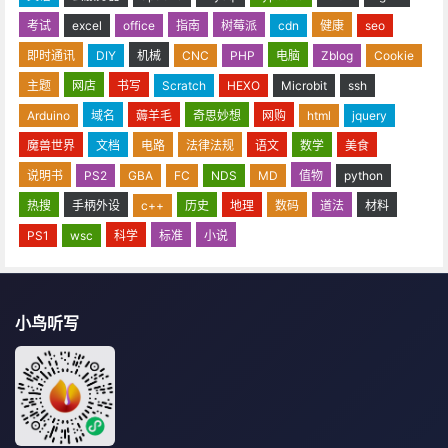
考试
excel
office
指南
树莓派
cdn
健康
seo
即时通讯
DIY
机械
CNC
PHP
电脑
Zblog
Cookie
主题
网店
书写
Scratch
HEXO
Microbit
ssh
Arduino
域名
薅羊毛
奇思妙想
网购
html
jquery
魔兽世界
文档
电路
法律法规
语文
数学
美食
说明书
PS2
GBA
FC
NDS
MD
值物
python
热搜
手柄外设
c++
历史
地理
数码
道法
材料
PS1
wsc
科学
标准
小说
小鸟听写