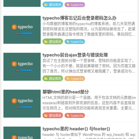
据》网站搬至阿里云之后，日均流量本身已经是个位数，
建站相关
typecho
删除这一行不说无关痛痒吧...
typecho博客忘记后台登录密码怎么办
小鸟数据的博客用的typecho的博客系统，前几天突然遇
到密码错误无法登陆的情况，以为是网站被攻击了，赶紧
登录服务器通过指令修改了数据库里的密码，事后回忆似
乎是自己在公司修改过密码，但忘记在家里更新浏览器自
建站相关
typecho
动保存的密码所导致的 T_T...
typecho前台ajax登录与错误处理
尝试了在主题前台做一个登录框，登陆的功能是实现了，
有一个小小的不便，就是如果输错了密码，因为页面又跳
回了首页，所以弹出式登录框又被隐藏了，登录成功与否
不够明显，二次登录的场合操作也较繁琐，所以想实现前
建站相关
typecho
台以ajax的方式登录。实现aja...
聊聊html里的head部分
HTML文档的部分是一个容器，用于包含文档的元数据(m
etadata)和链接到外部资源的信息，这些内容不会直接显
示在网页上，但对网页的功能和表现至关重要。主要元素
和功能1. 基础元素<title>: 定义文档标题，显示在浏...
建站相关
typecho
typecho里的 header() 与footer()
header 与 footer类似于 WordPress 的 wp_head() 和 wp