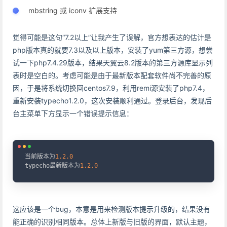
mbstring 或 iconv 扩展支持
觉得可能是这句“7.2以上”让我产生了误解，官方想表达的估计是
php版本真的就要7.3以及以上版本，安装了yum第三方源，想尝
试一下php7.4.29版本，结果天翼云8.2版本的第三方源库显示列
表时是空白的。考虑可能是由于最新版本配套软件尚不完善的原
因，于是将系统切换回centos7.9，利用remi源安装了php7.4，
重新安装typecho1.2.0，这次安装顺利通过。登录后台，发现后
台主菜单下方显示一个错误提示信息：
Copy
当前版本为
1.2
.0
typecho最新版本为
1.2
.0
这应该是一个bug，本意是用来检测版本提示升级的，结果没有
能正确的识别相同版本。总体上新版与旧版的界面，默认主题，