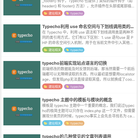
_footer() 钩子，Typecho 也提供了类似的插件钩子（如
header() 和 footer() 方法），允许插件在头部或尾部插入
内...
建站相关
typecho
Typecho利用 use 命名空间与下划线调用类的区别
在 Typecho 中，利用 use 语法和下划线调用类是两种不
同的类引用方式，它们有以下区别：1. use 语句use 是 P
HP 的命名空间引入机制，用于在当前文件中引入其他命
名空间的类：use Typecho\Db; use T...
建站相关
typecho
typecho前端实现站点语言的切换
前端修改的数据能及时反馈到后端，那当然需要一个前后
端都可以无障碍读取的东西，所以最初是想要用localstor
age，但发现php无法直接读取其值，所以就换成了cooki
e。前端通过js来设置参数值：document.cookie='...
建站相关
typecho
typecho 主题中的模板与模块的概念
模板是 typecho 主题中一个重要的概念，我们说过typec
ho的极简主题可以只存在 index.php 这一个文件，但需要
展现分类页的时候，typecho事实上会先去寻找名为 cate
gory.php 的分类页模板，文章页当然也...
建站相关
typecho
typecho的几种常见的文章列表调用