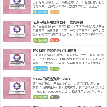
旋转的方式出现。旋转效果是实现了，但看着好像没有啥
透视效果。记得之前修改wp主题的时候是实现过这个效
果的，当真是学如逆水行舟，不进则退...退...退...测试了
建站相关
css
几个百度搜索到的代码...
站点导航条缩放动画不一致的问题
想问导航条增加一个滚动动画，向下滚动一段之后调整导
航条高度，结果效果是有了，一看盒子高度先上去了，菜
单栏却慢吞吞的隔了很久才到位，像极了工作摸鱼的打工
人，盲目的调整了很久，最后发现是各部件动画持续时间
建站相关
css
不一致的问题。同一个模块中的零件，...
在CSS中的如何进行打印设置
之前翻阅wordpress默认主题的时候，看到主题的打印设
置占了很大的篇幅，嫌太麻烦所以直接跳过了。这几天想
要打印一份博客上的内容，觉得页眉侧栏以及页尾都有点
多余，只需要打印博文部分的内容就可以了。于是只能重
建站相关
css
新去学习关于打印的语法，发...
Css中的反选伪类“:not()”
该“:not()”伪类用来匹配不符合一组选择器的元素。由于
它的作用是防止特定的元素被选中，它也被称为反选伪类
（negation pseudo-class）。描述使用 :not() 时，有几
种不寻常的效果和结果需要注意：可以使用此伪类编...
建站相关
css