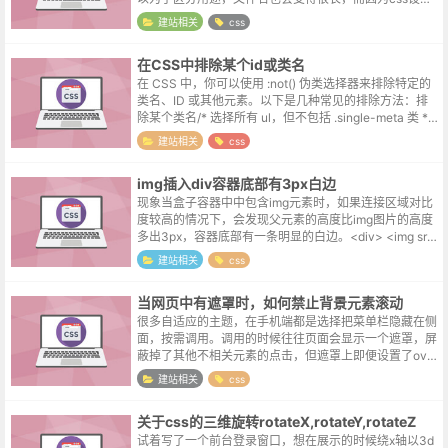
单行显示的原因，过长的文件名会被省略，这对需要看名
建站相关
css
字来区分下载项目的用...
在CSS中排除某个id或类名
在 CSS 中，你可以使用 :not() 伪类选择器来排除特定的
类名、ID 或其他元素。以下是几种常见的排除方法：排
除某个类名/* 选择所有 ul，但不包括 .single-meta 类 */
ul:not(.single-meta)...
建站相关
css
img插入div容器底部有3px白边
现象当盒子容器中中包含img元素时，如果连接区域对比
度较高的情况下，会发现父元素的高度比img图片的高度
多出3px，容器底部有一条明显的白边。<div> <img src
=" "> ...
建站相关
css
当网页中有遮罩时，如何禁止背景元素滚动
很多自适应的主题，在手机端都是选择把菜单栏隐藏在侧
面，按需调用。调用的时候往往页面会显示一个遮罩，屏
蔽掉了其他不相关元素的点击，但遮罩上即便设置了over
flow属性，也无法阻挡背景body自由翻滚的热情。这个
建站相关
css
时候可以考虑给body临...
关于css的三维旋转rotateX,rotateY,rotateZ
试着写了一个前台登录窗口，想在展示的时候绕x轴以3d