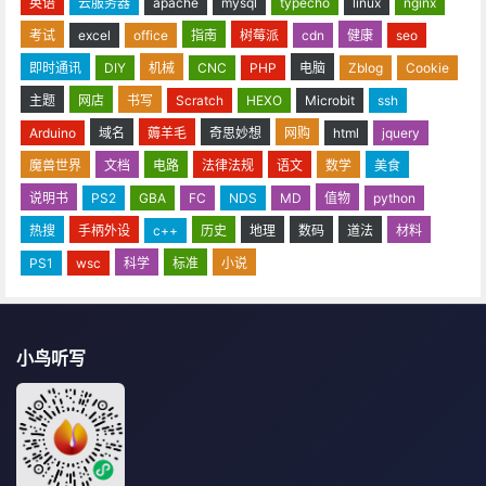
英语
云服务器
apache
mysql
typecho
linux
nginx
考试
excel
office
指南
树莓派
cdn
健康
seo
即时通讯
DIY
机械
CNC
PHP
电脑
Zblog
Cookie
主题
网店
书写
Scratch
HEXO
Microbit
ssh
Arduino
域名
薅羊毛
奇思妙想
网购
html
jquery
魔兽世界
文档
电路
法律法规
语文
数学
美食
说明书
PS2
GBA
FC
NDS
MD
值物
python
热搜
手柄外设
c++
历史
地理
数码
道法
材料
PS1
wsc
科学
标准
小说
小鸟听写