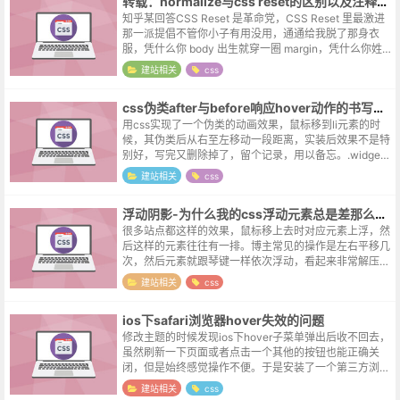
转载：normalize与css reset的区别以及注释的翻译
知乎某回答CSS Reset 是革命党，CSS Reset 里最激进
那一派提倡不管你小子有用没用，通通给我脱了那身衣
服，凭什么你 body 出生就穿一圈 margin，凭什么你姓 h
的比别人吃得胖，凭什么你 ul 戴一胳膊珠子。于是...
建站相关
css
css伪类after与before响应hover动作的书写格式
用css实现了一个伪类的动画效果，鼠标移到li元素的时
候，其伪类后从右至左移动一段距离，实装后效果不是特
别好，写完又删除掉了，留个记录，用以备忘。.widget-
archive li{ position: relative; ...
建站相关
css
浮动阴影-为什么我的css浮动元素总是差那么点意思
很多站点都这样的效果，鼠标移上去时对应元素上浮，然
后这样的元素往往有一排。博主常见的操作是左右平移几
次，然后元素就跟琴键一样依次浮动，看起来非常解压。
虽然这个效果有个小小的bug，将鼠标停留在浮动起点与
建站相关
css
终点的一小块区域，会导致重复触发...
ios下safari浏览器hover失效的问题
修改主题的时候发现ios下hover子菜单弹出后收不回去，
虽然刷新一下页面或者点击一个其他的按钮也能正确关
闭，但是始终感觉操作不便。于是安装了一个第三方浏览
器（夸克）尝试了一下，第三方浏览器是没有什么问题
建站相关
css
的，纯属safari的锅。找了...