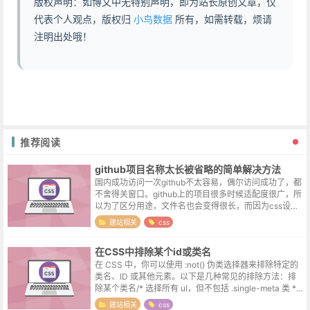
版权声明：如博文中无特别声明，即为站长原创文章，仅
代表个人观点，版权归
小鸟数据
所有，如需转载，烦请
注明出处哦！
推荐阅读
github项目名称太长被省略的简单解决方法
国内成功访问一次github不太容易，偶尔访问成功了，都
不舍得关窗口。github上的项目很多时候适配度很广，所
以为了区分用途，文件名也会变得很长，而因为css设置
单行显示的原因，过长的文件名会被省略，这对需要看名
建站相关
css
字来区分下载项目的用...
在CSS中排除某个id或类名
在 CSS 中，你可以使用 :not() 伪类选择器来排除特定的
类名、ID 或其他元素。以下是几种常见的排除方法：排
除某个类名/* 选择所有 ul，但不包括 .single-meta 类 */
ul:not(.single-meta)...
建站相关
css