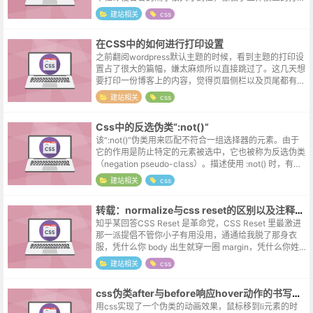
人，盲目的调整了很久，最后发现是各部件动画持续时间
建站相关
css
不一致的问题。同一个模块中的零件，...
在CSS中的如何进行打印设置
之前翻阅wordpress默认主题的时候，看到主题的打印设
置占了很大的篇幅，嫌太麻烦所以直接跳过了。这几天想
要打印一份博客上的内容，觉得页眉侧栏以及页尾都有点
多余，只需要打印博文部分的内容就可以了。于是只能重
建站相关
css
新去学习关于打印的语法，发...
Css中的反选伪类“:not()”
该“:not()”伪类用来匹配不符合一组选择器的元素。由于
它的作用是防止特定的元素被选中，它也被称为反选伪类
（negation pseudo-class）。描述使用 :not() 时，有几
种不寻常的效果和结果需要注意：可以使用此伪类编...
建站相关
css
转载：normalize与css reset的区别以及注释的翻译
知乎某回答CSS Reset 是革命党，CSS Reset 里最激进
那一派提倡不管你小子有用没用，通通给我脱了那身衣
服，凭什么你 body 出生就穿一圈 margin，凭什么你姓 h
的比别人吃得胖，凭什么你 ul 戴一胳膊珠子。于是...
建站相关
css
css伪类after与before响应hover动作的书写格式
用css实现了一个伪类的动画效果，鼠标移到li元素的时