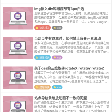
img插入div容器底部有3px白边
现象当盒子容器中中包含img元素时，如果连接区域对比
度较高的情况下，会发现父元素的高度比img图片的高度
多出3px，容器底部有一条明显的白边。<div> <img src
=" "> ...
建站相关
css
当网页中有遮罩时，如何禁止背景元素滚动
很多自适应的主题，在手机端都是选择把菜单栏隐藏在侧
面，按需调用。调用的时候往往页面会显示一个遮罩，屏
蔽掉了其他不相关元素的点击，但遮罩上即便设置了over
flow属性，也无法阻挡背景body自由翻滚的热情。这个
建站相关
css
时候可以考虑给body临...
关于css的三维旋转rotateX,rotateY,rotateZ
试着写了一个前台登录窗口，想在展示的时候绕x轴以3d
旋转的方式出现。旋转效果是实现了，但看着好像没有啥
透视效果。记得之前修改wp主题的时候是实现过这个效
果的，当真是学如逆水行舟，不进则退...退...退...测试了
建站相关
css
几个百度搜索到的代码...
站点导航条缩放动画不一致的问题
想问导航条增加一个滚动动画，向下滚动一段之后调整导
航条高度，结果效果是有了，一看盒子高度先上去了，菜
单栏却慢吞吞的隔了很久才到位，像极了工作摸鱼的打工