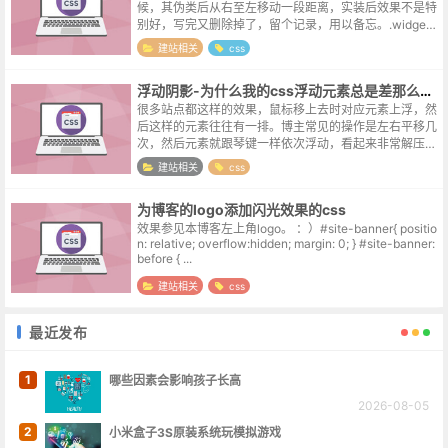
候，其伪类后从右至左移动一段距离，实装后效果不是特
别好，写完又删除掉了，留个记录，用以备忘。.widget-
archive li{ position: relative; ...
建站相关
css
浮动阴影-为什么我的css浮动元素总是差那么点意思
很多站点都这样的效果，鼠标移上去时对应元素上浮，然
后这样的元素往往有一排。博主常见的操作是左右平移几
次，然后元素就跟琴键一样依次浮动，看起来非常解压。
虽然这个效果有个小小的bug，将鼠标停留在浮动起点与
建站相关
css
终点的一小块区域，会导致重复触发...
为博客的logo添加闪光效果的css
效果参见本博客左上角logo。 ：）#site-banner{ positio
n: relative; overflow:hidden; margin: 0; } #site-banner:
before { ...
建站相关
css
最近发布
1
哪些因素会影响孩子长高
2026-08-05
2
小米盒子3S原装系统玩模拟游戏