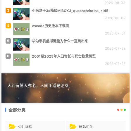
2026-08-03
3
小米盒子3s降级MiBOX3_queenchristina_r145
2026-08-02
4
vscode历史版本下载页
2026-07-31
5
华为手机虚拟键盘为什么一直跳出来
2026-07-28
6
2001至2025年人口增长与死亡数量概览
2026-07-27
天若有情天亦老，人间正道是沧桑。
全部分类
少儿编程
建站相关