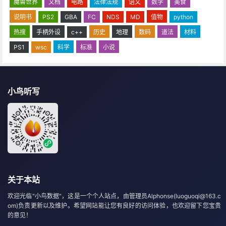
魔兽世界
文档
电路
法律法规
语文
数学
美食
说明书
PS2
GBA
FC
NDS
MD
值物
python
热搜
手柄外设
c++
历史
地理
数码
道法
材料
PS1
wsc
科学
标准
小说
小鸟听写
关于本站
欢迎光临"小鸟数据"，这是一个个人站点，由管理员Alphonse(luoguoqi@163.c
om)负责更新以及维护。希望网站能让您有良好的访问体验，也欢迎留下您宝贵
的意见！