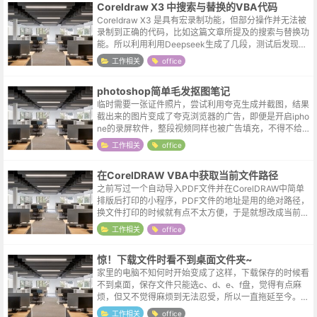
Coreldraw X3 中搜索与替换的VBA代码
Coreldraw X3 是具有宏录制功能，但部分操作并无法被
录制到正确的代码，比如这篇文章所提及的搜索与替换功
能。所以利用利用Deepseek生成了几段，测试后发现下
面这段代码在 X3 中可以正常运行。Sub SearchAndRe...
工作相关
office
photoshop简单毛发抠图笔记
临时需要一张证件照片，尝试利用夸克生成并截图，结果
截出来的图片变成了夸克浏览器的广告，即便是开启ipho
ne的录屏软件，整段视频同样也被广告填充，不得不给个
赞，真是武装到了牙齿。但一年用不到两次的功能，又不
工作相关
office
舍得去开个会员，只能自己动手...
在CorelDRAW VBA中获取当前文件路径
之前写过一个自动导入PDF文件并在CorelDRAW中简单
排版后打印的小程序，PDF文件的地址是用的绝对路径，
换文件打印的时候就有点不太方便，于是就想改成当前文
件所在路径 & 文件名这样的形式，这样后续打印时只需要
工作相关
office
修改一下需要...
惊！下载文件时看不到桌面文件夹~
家里的电脑不知何时开始变成了这样，下载保存的时候看
不到桌面，保存文件只能选c、d、e、f盘，觉得有点麻
烦，但又不觉得麻烦到无法忍受，所以一直拖延至今。你
看，不光人心中的成见是一座大山，除了成见山，还有懒
工作相关
office