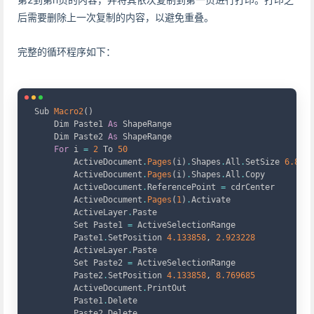
后需要删除上一次复制的内容，以避免重叠。
完整的循环程序如下：
Copy
Sub 
Macro2
(
)
    Dim Paste1 
As
 ShapeRange

    Dim Paste2 
As
 ShapeRange

For
 i 
=
2
 To 
50
        ActiveDocument
.
Pages
(
i
)
.
Shapes
.
All
.
SetSize 
6.8897
        ActiveDocument
.
Pages
(
i
)
.
Shapes
.
All
.
Copy

        ActiveDocument
.
ReferencePoint 
=
 cdrCenter

        ActiveDocument
.
Pages
(
1
)
.
Activate

        ActiveLayer
.
Paste

        Set Paste1 
=
 ActiveSelectionRange

        Paste1
.
SetPosition 
4.133858
,
2.923228
        ActiveLayer
.
Paste

        Set Paste2 
=
 ActiveSelectionRange

        Paste2
.
SetPosition 
4.133858
,
8.769685
        ActiveDocument
.
PrintOut

        Paste1
.
Delete

        Paste2
.
Delete
