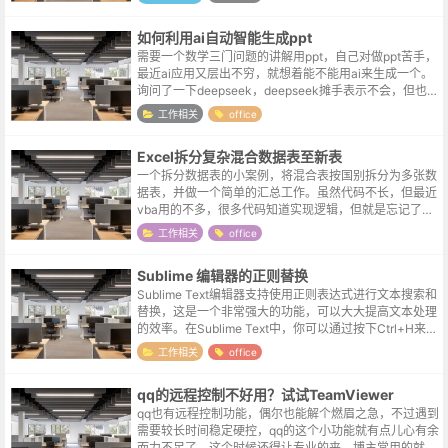
惰山拖延山畏难山。解决办法出乎意...
如何利用ai自动智能生成ppt
需要一个数学三门问题的讲解用ppt，自己对做ppt苦手，
最近ai应用又层出不穷，就想着能不能用ai来生成一个。
询问了一下deepseek，deepseek摊手表示不会，但也推
荐了一个ai小伙伴，kimi。关于kimiKimi是由北京月...
工作相关
office
Excel拆分复杂混合数据表至新表
一个拆分数据表的小案例，将混合表按国别拆分为多张数
据表，并做一个简单的汇总工作。虽然代码不长，但最近
vba用的不多，很多代码知道实现逻辑，但就是忘记了书
写的格式，记录一下测试流程，方便查询。另外，简单功
工作相关
office
能active控件就能够满足要求...
Sublime 编辑器的正则替换
Sublime Text编辑器支持使用正则表达式进行文本搜索和
替换，这是一个非常强大的功能，可以大大提高文本处理
的效率。在Sublime Text中，你可以通过按下Ctrl+H来打
开替换对话框，并点击对话框中的[.*]按钮来启用正则表...
工作相关
office
qq的远程控制不好用？试试TeamViewer
qq也有远程控制功能，偶尔也能解个燃眉之急，不过遇到
需要较长时间稳定硬控，qq的这个小功能就有点儿心有余
而力不足了。这个时候还得让专业的来，博主常用的就是