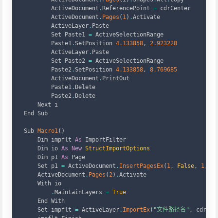
        ActiveDocument
.
ReferencePoint 
=
 cdrCenter

        ActiveDocument
.
Pages
(
1
)
.
Activate

        ActiveLayer
.
Paste

        Set Paste1 
=
 ActiveSelectionRange

        Paste1
.
SetPosition 
4.133858
,
2.923228
        ActiveLayer
.
Paste

        Set Paste2 
=
 ActiveSelectionRange

        Paste2
.
SetPosition 
4.133858
,
8.769685
        ActiveDocument
.
PrintOut

        Paste1
.
Delete

        Paste2
.
Delete

    Next i

End Sub

Sub 
Macro1
(
)
    Dim impflt 
As
 ImportFilter

    Dim io 
As
New
StructImportOptions
    Dim p1 
As
 Page

    Set p1 
=
 ActiveDocument
.
InsertPagesEx
(
1
,
False
,
1
,
8.
    ActiveDocument
.
Pages
(
2
)
.
Activate

    With io

.
MaintainLayers 
=
True
    End With

    Set impflt 
=
 ActiveLayer
.
ImportEx
(
"文件路径名"
,
 cdrAI9