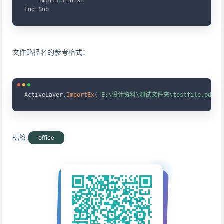
    impflt
.
Finish

文件路径名的参考格式：
Copy
ActiveLayer
.
ImportEx
(
"E:\设计资料\测试文件夹\testfile.pdf"
,
标签:
office