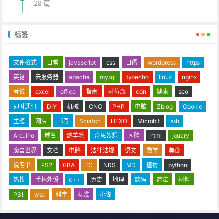
28 篇
标签
文件格式
日常
javascript
css
日语
wordpress
https
英语
云服务器
apache
mysql
typecho
linux
nginx
考试
excel
office
指南
树莓派
cdn
健康
seo
即时通讯
DIY
机械
CNC
PHP
电脑
Zblog
Cookie
主题
网店
书写
Scratch
HEXO
Microbit
ssh
Arduino
域名
薅羊毛
奇思妙想
网购
html
jquery
魔兽世界
文档
电路
法律法规
语文
数学
美食
说明书
PS2
GBA
FC
NDS
MD
值物
python
热搜
手柄外设
c++
历史
地理
数码
道法
材料
PS1
wsc
科学
标准
小说