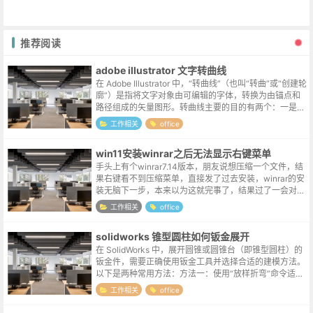
推荐阅读
adobe illustrator 文字转曲线
在 Adobe Illustrator 中，“转曲线”（也叫“转曲”或“创建轮
廓”）是指将文字对象由可编辑的字体，转换为由锚点和
路径组成的矢量图形。转曲线主要的目的有两个：一是防
止文件在别的电脑上打开时，因缺少字体导致排版错乱，
工作相关
office
这是印...
win11安装winrar之后无法显示右键菜单
手头上有个winrar7.14版本，朋友说想压缩一个文件，结
果右键看不到压缩菜单，直接发了过去安装，winrar的安
装无脑下一步，本来以为这就完事了，结果过了一会对方
表示还是无法显示。向日葵远程连接看了一下，别说压缩
工作相关
office
命令了，啥winr...
solidworks 锥型圆柱如何钣金展开
在 SolidWorks 中，展开圆锥或圆锥台（即锥型圆柱）的
钣金件，需要正确使用钣金工具并选择合适的建模方法。
以下是两种常用方法：方法一：使用“放样折弯”命令适用
于精确展开锥形或圆锥台钣金件。创建两个草图：在两个
工作相关
office
平行基准面上，分别绘...