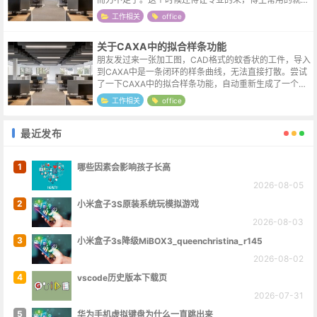
这个叫TeamViewer的软件。官网地址https://www.team
工作相关
office
vie...
关于CAXA中的拟合样条功能
朋友发过来一张加工图，CAD格式的蚊香状的工件，导入
到CAXA中是一条闭环的样条曲线，无法直接打散。尝试
了一下CAXA中的拟合样条功能，自动重新生成了一个可
编辑标注的图形，严丝合缝。查了一下样条拟合的概念，
工作相关
office
大致是将复杂曲线分为多段,段...
最近发布
1
哪些因素会影响孩子长高
2026-08-05
2
小米盒子3S原装系统玩模拟游戏
2026-08-03
3
小米盒子3s降级MiBOX3_queenchristina_r145
2026-08-02
4
vscode历史版本下载页
2026-07-31
5
华为手机虚拟键盘为什么一直跳出来