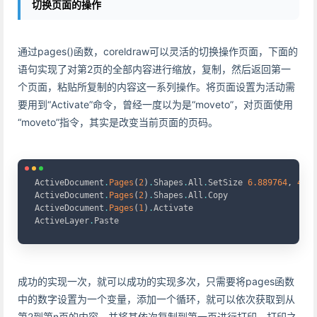
切换页面的操作
通过pages()函数，coreldraw可以灵活的切换操作页面，下面的
语句实现了对第2页的全部内容进行缩放，复制，然后返回第一
个页面，粘贴所复制的内容这一系列操作。将页面设置为活动需
要用到“Activate”命令，曾经一度以为是“moveto”，对页面使用
“moveto”指令，其实是改变当前页面的页码。
Copy
ActiveDocument
.
Pages
(
2
)
.
Shapes
.
All
.
SetSize 
6.889764
,
4.64
ActiveDocument
.
Pages
(
2
)
.
Shapes
.
All
.
Copy

ActiveDocument
.
Pages
(
1
)
.
Activate

ActiveLayer
.
Paste
成功的实现一次，就可以成功的实现多次，只需要将pages函数
中的数字设置为一个变量，添加一个循环，就可以依次获取到从
第2到第n页的内容，并将其依次复制到第一页进行打印。打印之