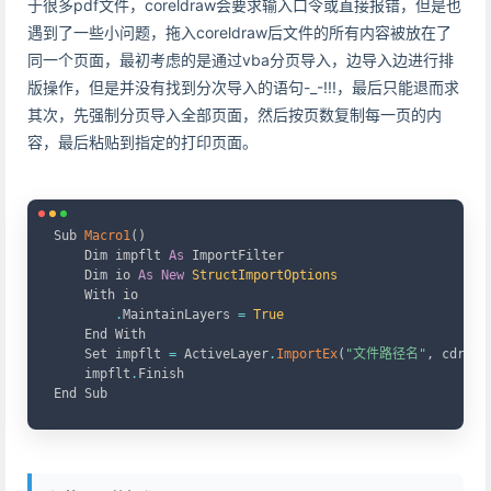
于很多pdf文件，coreldraw会要求输入口令或直接报错，但是也
遇到了一些小问题，拖入coreldraw后文件的所有内容被放在了
同一个页面，最初考虑的是通过vba分页导入，边导入边进行排
版操作，但是并没有找到分次导入的语句-_-!!!，最后只能退而求
其次，先强制分页导入全部页面，然后按页数复制每一页的内
容，最后粘贴到指定的打印页面。
Copy
Sub 
Macro1
(
)
    Dim impflt 
As
 ImportFilter

    Dim io 
As
New
StructImportOptions
    With io

.
MaintainLayers 
=
True
    End With

    Set impflt 
=
 ActiveLayer
.
ImportEx
(
"文件路径名"
,
 cdrAI9
    impflt
.
Finish

End Sub