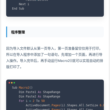
    Next i

End Sub
程序整理
因为导入文件默认从第一页导入，第一页准备留空仅用于打印，
所以在导入程序中添加了一句语句，先增加一个页面，再进行导
入操作。导入完毕后，再手动运行Macro2()就可以实现自动的排
版打印了。
Copy
Sub 
Macro2
(
)
    Dim Paste1 
As
 ShapeRange

    Dim Paste2 
As
 ShapeRange

For
 i 
=
2
 To 
50
        ActiveDocument
.
Pages
(
i
)
.
Shapes
.
All
.
SetSize 
6.8897
        ActiveDocument
.
Pages
(
i
)
.
Shapes
.
All
.
Copy
