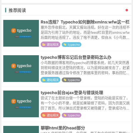
推荐阅读
Rss违规？Typecho如何删除xmlns:wfw这一栏
塞外忽传收蓟北，天翼又报站违规。好在这一次的违规不
是因为引用了站外的地址，而是feed栏目里的xmlns:wfw
后面的地址违规了。违反了啥不清楚，但自从《小鸟数
据》网站搬至阿里云之后，日均流量本身已经是个位数，
建站相关
typecho
删除这一行不说无关痛痒吧...
typecho博客忘记后台登录密码怎么办
小鸟数据的博客用的typecho的博客系统，前几天突然遇
到密码错误无法登陆的情况，以为是网站被攻击了，赶紧
登录服务器通过指令修改了数据库里的密码，事后回忆似
乎是自己在公司修改过密码，但忘记在家里更新浏览器自
建站相关
typecho
动保存的密码所导致的 T_T...
typecho前台ajax登录与错误处理
尝试了在主题前台做一个登录框，登陆的功能是实现了，
有一个小小的不便，就是如果输错了密码，因为页面又跳
回了首页，所以弹出式登录框又被隐藏了，登录成功与否
不够明显，二次登录的场合操作也较繁琐，所以想实现前
建站相关
typecho
台以ajax的方式登录。实现aja...
聊聊html里的head部分