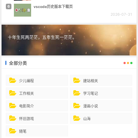
6
vscode历史版本下载页
2026-07-31
十年生死两茫茫，五年生死一茫茫。
全部分类
少儿编程
建站相关
工作相关
学习笔记
电影简介
漫画小说
怀旧游戏
山海
随笔