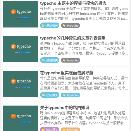
typecho 主题中的模板与模块的概念
模板是 typecho 主题中一个重要的概念，我们说过typec
ho的极简主题可以只存在 index.php 这一个文件，但需要
展现分类页的时候，typecho事实上会先去寻找名为 cate
gory.php 的分类页模板，文章页当然也...
建站相关
typecho
typecho的几种常见的文章列表调用
处理好了header与面包屑，接下来就按照自己的需求自
由发挥了，先放一个分类列表，再挑出一个喜欢的标签，
自定义一个该标签下内容展示模块。Typecho 提供了多
种文章循环方式，以下是常用的几种方法：标准文章循环
建站相关
typecho
<?php whi...
在typecho里实现面包屑导航
什么是面包屑导航面包屑导航是一种网站导航方式，通常
在网站顶部显示，大多会放在站点header的下方，用于
显示用户当前位置。 面包屑导航由导航元素构成，每个
元素代表一个网站导航项，各个元素通常包含对应链接，
建站相关
typecho
供用户跳转。面包屑导航示例首页...
关于typecho中的路由知识
路由(Routing)是博客系统中将URL地址映射到具体处理
逻辑的机制，它决定了当用户访问某个网址时，系统应该
执行什么操作、显示什么内容。typecho站点一般都会开
启伪静态，伪静态通过URL重写将"漂亮"的URL映射到实
建站相关
typecho