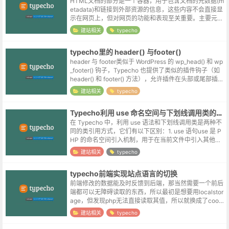
HTML文档的部分是一个容器，用于包含文档的元数据(m
etadata)和链接到外部资源的信息，这些内容不会直接显
示在网页上，但对网页的功能和表现至关重要。主要元素
和功能1. 基础元素<title>: 定义文档标题，显示在浏...
建站相关
typecho
typecho里的 header() 与footer()
header 与 footer类似于 WordPress 的 wp_head() 和 wp
_footer() 钩子，Typecho 也提供了类似的插件钩子（如
header() 和 footer() 方法），允许插件在头部或尾部插入
内...
建站相关
typecho
Typecho利用 use 命名空间与下划线调用类的区别
在 Typecho 中，利用 use 语法和下划线调用类是两种不
同的类引用方式，它们有以下区别：1. use 语句use 是 P
HP 的命名空间引入机制，用于在当前文件中引入其他命
名空间的类：use Typecho\Db; use T...
建站相关
typecho
typecho前端实现站点语言的切换
前端修改的数据能及时反馈到后端，那当然需要一个前后
端都可以无障碍读取的东西，所以最初是想要用localstor
age，但发现php无法直接读取其值，所以就换成了cooki
e。前端通过js来设置参数值：document.cookie='...
建站相关
typecho