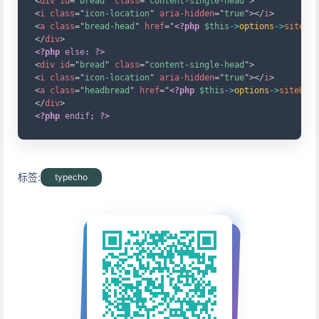
<
div
id
=
"
bread
"
class
=
"
content-single-head
"
>
<
i
class
=
"
icon-location
"
aria-hidden
=
"
true
"
>
</
i
>
<
a
class
=
"
bread-head
"
href
=
"
<?php
$this
->
options
->
siteUrl
</
div
>
<?php
else
:
?>
<
div
id
=
"
bread
"
class
=
"
content-single-head
"
>
<
i
class
=
"
icon-location
"
aria-hidden
=
"
true
"
>
</
i
>
<
a
class
=
"
headbread
"
href
=
"
<?php
$this
->
options
->
siteUrl
(
</
div
>
<?php
endif
;
?>
标签:
typecho