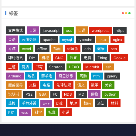
标签
文件格式
日常
javascript
css
日语
wordpress
https
英语
云服务器
apache
mysql
typecho
linux
nginx
考试
excel
office
指南
树莓派
cdn
健康
seo
即时通讯
DIY
机械
CNC
PHP
电脑
Zblog
Cookie
主题
网店
书写
Scratch
HEXO
Microbit
ssh
Arduino
域名
薅羊毛
奇思妙想
网购
html
jquery
魔兽世界
文档
电路
法律法规
语文
数学
美食
说明书
PS2
GBA
FC
NDS
MD
值物
python
热搜
手柄外设
c++
历史
地理
数码
道法
材料
PS1
wsc
科学
标准
小说