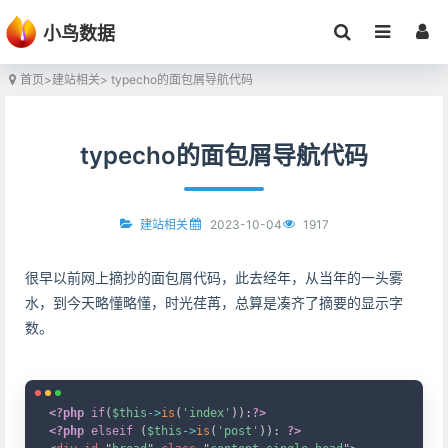
小鸟数据
首页
>
建站相关
> typecho的面包屑导航代码
typecho的面包屑导航代码
2023-10-04
1917
建站相关
很早以前网上摘抄的面包屑代码，此去经年，从当年的一头雾
水，到今天略懂略懂，时光荏苒，总算是凑齐了摘要的显示字
数。
Copy
<?php
if
(
$this
->
is
(
'index'
)
)
:
?>
<?php
elseif
(
$this
->
is
(
'post'
)
)
:
?>