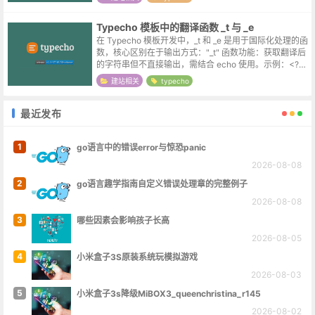
际的文件路径...
Typecho 模板中的翻译函数 _t 与 _e
在 Typecho 模板开发中，_t 和 _e 是用于国际化处理的函
数，核心区别在于输出方式："_t" 函数‌‌功能‌：获取翻译后
的字符串但不直接输出，需结合 echo 使用。‌示例‌：<?ph
p echo _t('欢迎语');...
建站相关
typecho
最近发布
1
go语言中的错误error与惊恐panic
2026-08-08
2
go语言趣学指南自定义错误处理章的完整例子
2026-08-08
3
哪些因素会影响孩子长高
2026-08-05
4
小米盒子3S原装系统玩模拟游戏
2026-08-03
5
小米盒子3s降级MiBOX3_queenchristina_r145
2026-08-02