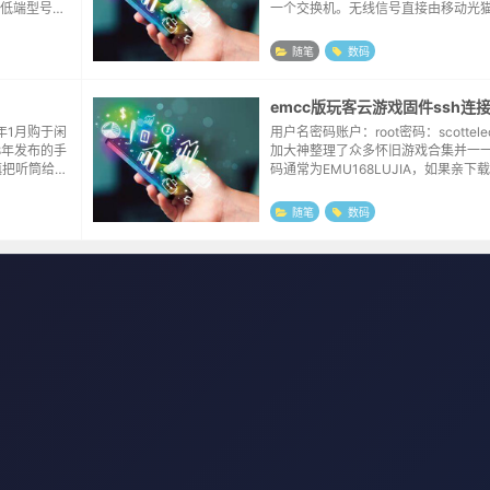
低端型号的
一个交换机。无线信号直接由移动光
空间）可能只
了个把月后发现，虽然移动的光猫提
MB。这个空
号，但这个设备的穿墙能力较弱，原本ne
随笔
数码
满...
4年1月购于闲
用户名密码账户：root密码：scotte
8年发布的手
加大神整理了众多怀旧游戏合集并一
慎把听筒给摔
码通常为EMU168LUJIA，如果亲下
叭听。节后
缩包，相信也能想像出该工程之庞大
..
为经常忘记解压密码，所以在博客里
随笔
数码