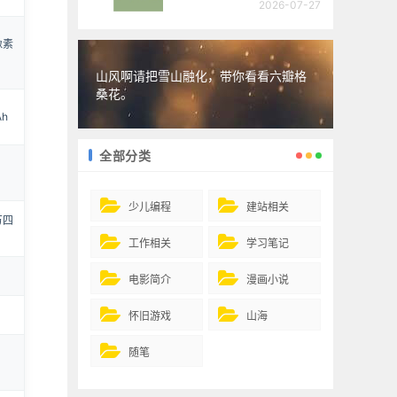
2026-07-27
像素
山风啊请把雪山融化，带你看看六瓣格
桑花。
Ah
全部分类
少儿编程
建站相关
万四
工作相关
学习笔记
电影简介
漫画小说
怀旧游戏
山海
随笔