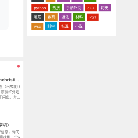
python
热搜
手柄外设
c++
历史
地理
数码
道法
材料
PS1
wsc
科学
标准
小说
小米盒子3s降级MiBOX3_queenchristina_r145
盘（格式化U
）原装红外遥
于闲鱼，并
控，并且成
32格式，拷
卓机）
音信息，询问
总算找到一个a