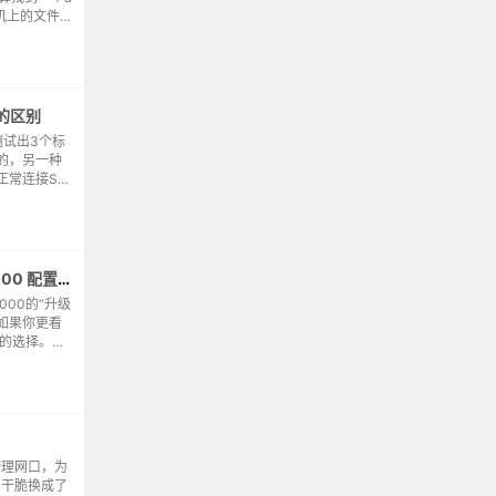
机上的文件管
子文件，进入c
口的区别
试出3个标
的，另一种
正常连接ST
一些，只能供
一条仅能充电
小米路由器 AX3000T 与 AX3000 配置对比
000的“升级
如果你更看
适的选择。它
号覆盖（3T
...
物理网口，为
，干脆换成了