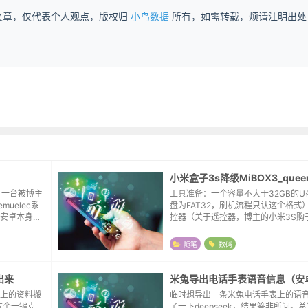
文章，仅代表个人观点，版权归
小鸟数据
所有，如需转载，烦请注明出处
，一台被博主
工具准备：一个容量不大于32GB的U
muelec系
盘为FAT32，刷机流程只认这个格式
安卓本身就
控器（关于遥控器，博主的小米3S购
国一下也未尝
不带遥控器，尝试用的自有的3C的遥
胡哨，...
功刷机）刷机流程：格式化U盘为FAT
随笔
数码
贝...
出来
米兔导出电话手表语音信息（安
上的资料搬
临时想导出一条米兔电话手表上的语
有个一键克
了一下deepseek，结果答非所问。