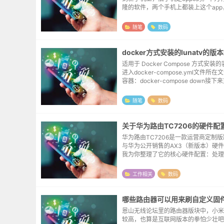
隆的软件，两个手机上都装上这个ap
把事情给搞定了，检查了一下图库、通
都在，本来以为就这么完事了，结果突
随笔
数码
转，跳出来一...
docker方式安装的lunatv的版
适用于 Docker Compose 方式安
进入docker-compose.yml文件所
容器：docker-compose down接
库：docker-compose pull耐心等待下
随笔
数码
关于华为路由TC7206的硬件配
华为路由TC7206是一款运营商定制
与华为公开销售的AX3（新版本）硬
我为你整理了它的核心硬件配置：处理器
台，14nm工艺，双核CPU无线协议: WiF
60MHz频宽)，AX3000速...
工作相关
数码
哪些路由器可以用来刷自定义固
恩山无线论坛里的路由器版块中，小米
较高，也算是互联网版本的拳怕少壮吧