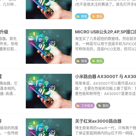
p，几分钟就
i也不是很关注的赛道了。首先打开手
讯录，资料
理，找到Android文件夹，进入data
然界面一
om.imibaby.client子...
随笔
数码
本升级
MICRO USB公头2P,4P,5P接
装的容器。首先
淘宝买了几条超短的数据线，然后就测
在文件夹，停用
准，一种是可以用于连接手机与PICO
下来重新拉取仓
号称快充的，连接PICO无效，但可以
载完...
M32F103系列，还有一种就更LOW
电，无法提供数据传输功能。拆解了
随笔
数码
的...
置
版路由器，它
简单来说，AX3000T可以看作是AX3
件基本相同。
版”，主要在性能和功能上做了提升：
: 高通平
重性能和新特性：AX3000T是更合
i 6 (支持1
拥有更强的处理器、可能更好的5G信
3R），以及更灵活的双WAN/LAN聚合功
工作相关
数码
件
关于红米ax3000路由器
版块的热度
博主原来用的newifi一代，只有两个
。一些传统
了保证家庭网络内的ip位于同一网段