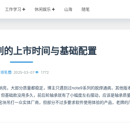
工作学习
休闲娱乐
山海
随笔
系列的上市时间与基础配置
2025-03-07
1772
随笔
响亮，大部分质量都稳定，博主只遇到过note9系列的脱焊通病，其他版
，但基础款没用多久，前后轮轴承就有了小幅度左右摆动，应该是轴承质
这块吊打一众实体厂商，但部分不过多要求软件使用体验的产品，老牌的