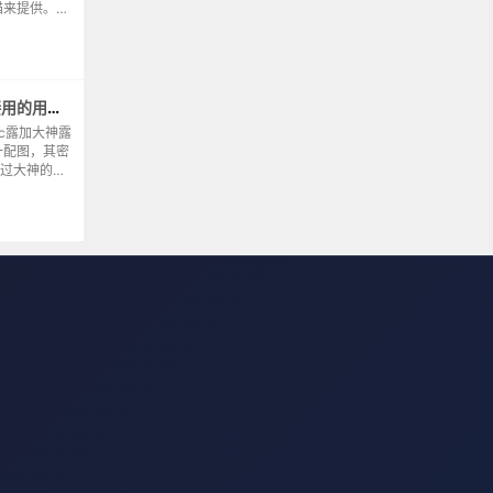
猫来提供。用
供了无线信
wifi信号
emcc版玩客云游戏固件ssh连接用的用户名与密码
lec露加大神露
一配图，其密
载过大神的压
令人发指。因
做个记录。