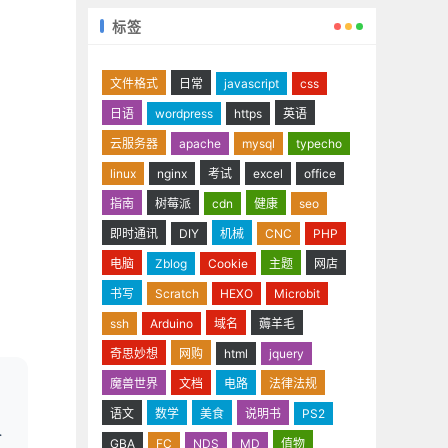
标签
文件格式
日常
javascript
css
日语
wordpress
https
英语
云服务器
apache
mysql
typecho
linux
nginx
考试
excel
office
指南
树莓派
cdn
健康
seo
即时通讯
DIY
机械
CNC
PHP
电脑
Zblog
Cookie
主题
网店
书写
Scratch
HEXO
Microbit
ssh
Arduino
域名
薅羊毛
奇思妙想
网购
html
jquery
魔兽世界
文档
电路
法律法规
语文
数学
美食
说明书
PS2
GBA
FC
NDS
MD
值物