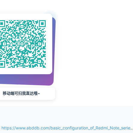
移动端可扫我直达哦~
ww.abddb.com/basic_configuration_of_Redmi_Note_series.html