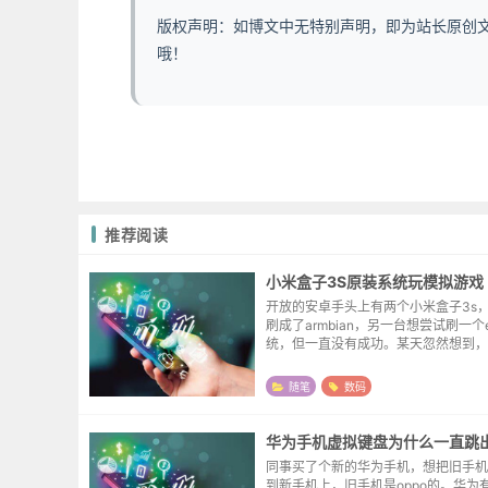
版权声明：如博文中无特别声明，即为站长原创
哦！
推荐阅读
小米盒子3S原装系统玩模拟游戏
开放的安卓手头上有两个小米盒子3s
刷成了armbian，另一台想尝试刷一个e
统，但一直没有成功。某天忽然想到，
有很多成熟的模拟器的app，曲线救
不可。因为小米电视盒子的界面比较花里
随笔
数码
华为手机虚拟键盘为什么一直跳
同事买了个新的华为手机，想把旧手机
到新手机上，旧手机是oppo的。华为