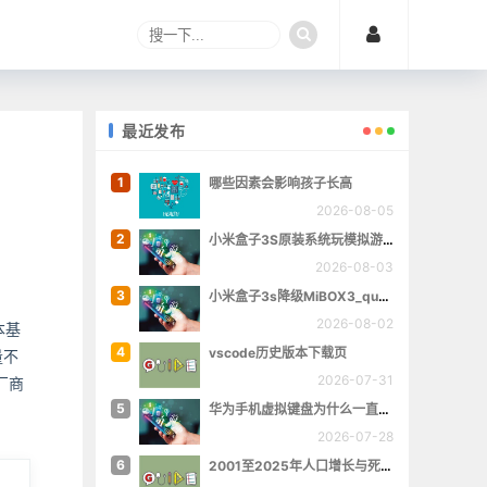
最近发布
1
哪些因素会影响孩子长高
2026-08-05
2
小米盒子3S原装系统玩模拟游戏
2026-08-03
3
小米盒子3s降级MiBOX3_queenchristina_r145
2026-08-02
本基
4
vscode历史版本下载页
量不
2026-07-31
厂商
5
华为手机虚拟键盘为什么一直跳出来
2026-07-28
6
2001至2025年人口增长与死亡数量概览