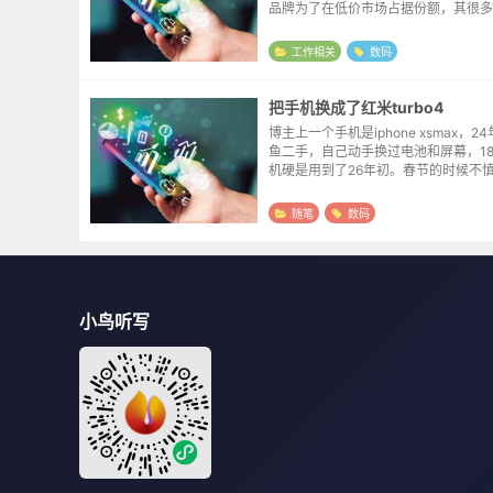
品牌为了在低价市场占据份额，其很多
路由器，闪存（Flash，存放固件的
有1MB-2MB，内存也只有8MB-16
工作相关
数码
间...
把手机换成了红米turbo4
博主上一个手机是iphone xsmax，2
鱼二手，自己动手换过电池和屏幕，1
机硬是用到了26年初。春节的时候不
坏了，过节那几天接电话都是拿外放喇
看了对比了几款，本来想入手红米turbo.
随笔
数码
小鸟听写