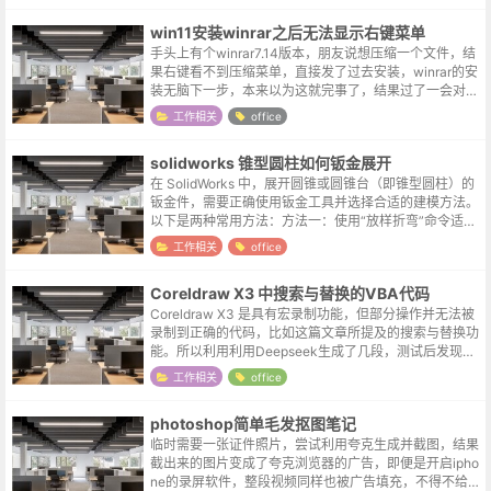
win11安装winrar之后无法显示右键菜单
手头上有个winrar7.14版本，朋友说想压缩一个文件，结
果右键看不到压缩菜单，直接发了过去安装，winrar的安
装无脑下一步，本来以为这就完事了，结果过了一会对方
表示还是无法显示。向日葵远程连接看了一下，别说压缩
工作相关
office
命令了，啥winr...
solidworks 锥型圆柱如何钣金展开
在 SolidWorks 中，展开圆锥或圆锥台（即锥型圆柱）的
钣金件，需要正确使用钣金工具并选择合适的建模方法。
以下是两种常用方法：方法一：使用“放样折弯”命令适用
于精确展开锥形或圆锥台钣金件。创建两个草图：在两个
工作相关
office
平行基准面上，分别绘...
Coreldraw X3 中搜索与替换的VBA代码
Coreldraw X3 是具有宏录制功能，但部分操作并无法被
录制到正确的代码，比如这篇文章所提及的搜索与替换功
能。所以利用利用Deepseek生成了几段，测试后发现下
面这段代码在 X3 中可以正常运行。Sub SearchAndRe...
工作相关
office
photoshop简单毛发抠图笔记
临时需要一张证件照片，尝试利用夸克生成并截图，结果
截出来的图片变成了夸克浏览器的广告，即便是开启ipho
ne的录屏软件，整段视频同样也被广告填充，不得不给个