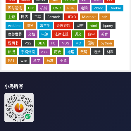
即时通讯
DIY
机械
CNC
PHP
电脑
Zblog
Cookie
主题
网店
书写
Scratch
HEXO
Microbit
ssh
Arduino
域名
薅羊毛
奇思妙想
网购
html
jquery
魔兽世界
文档
电路
法律法规
语文
数学
美食
说明书
PS2
GBA
FC
NDS
MD
值物
python
热搜
手柄外设
c++
历史
地理
数码
道法
材料
PS1
wsc
科学
标准
小说
小鸟听写