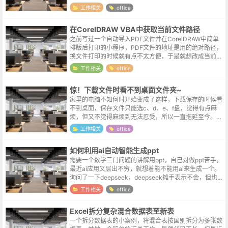
赞，真是武装到了牙齿。但一年用不到两次的功能，又不
工作相关
office
舍得去开个会员，只能自己动手...
在CorelDRAW VBA中获取当前文件路径
之前写过一个自动导入PDF文件并在CorelDRAW中简单
排版后打印的小程序，PDF文件的地址是用的绝对路径，
换文件打印的时候就有点不太方便，于是就想改成当前文
件所在路径 & 文件名这样的形式，这样后续打印时只需要
工作相关
office
修改一下需要...
惊！下载文件时看不到桌面文件夹~
家里的电脑不知何时开始变成了这样，下载保存的时候看
不到桌面，保存文件只能选c、d、e、f盘，觉得有点麻
烦，但又不觉得麻烦到无法忍受，所以一直拖延至今。你
看，不光人心中的成见是一座大山，除了成见山，还有懒
工作相关
office
惰山拖延山畏难山。解决办法出乎意...
如何利用ai自动智能生成ppt
需要一个数学三门问题的讲解用ppt，自己对做ppt苦手，
最近ai应用又层出不穷，就想着能不能用ai来生成一个。
询问了一下deepseek，deepseek摊手表示不会，但也推
荐了一个ai小伙伴，kimi。关于kimiKimi是由北京月...
工作相关
office
Excel拆分复杂混合数据表至新表
一个拆分数据表的小案例，将混合表按国别拆分为多张数