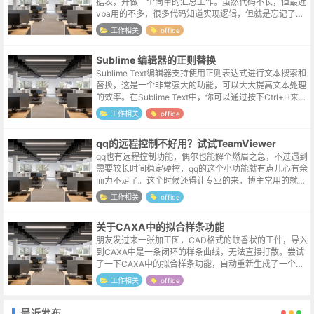
据表，并做一个简单的汇总工作。虽然代码不长，但最近
vba用的不多，很多代码知道实现逻辑，但就是忘记了书
写的格式，记录一下测试流程，方便查询。另外，简单功
工作相关
office
能active控件就能够满足要求...
Sublime 编辑器的正则替换
Sublime Text编辑器支持使用正则表达式进行文本搜索和
替换，这是一个非常强大的功能，可以大大提高文本处理
的效率。在Sublime Text中，你可以通过按下Ctrl+H来打
开替换对话框，并点击对话框中的[.*]按钮来启用正则表...
工作相关
office
qq的远程控制不好用？试试TeamViewer
qq也有远程控制功能，偶尔也能解个燃眉之急，不过遇到
需要较长时间稳定硬控，qq的这个小功能就有点儿心有余
而力不足了。这个时候还得让专业的来，博主常用的就是
这个叫TeamViewer的软件。官网地址https://www.team
工作相关
office
vie...
关于CAXA中的拟合样条功能
朋友发过来一张加工图，CAD格式的蚊香状的工件，导入
到CAXA中是一条闭环的样条曲线，无法直接打散。尝试
了一下CAXA中的拟合样条功能，自动重新生成了一个可
编辑标注的图形，严丝合缝。查了一下样条拟合的概念，
工作相关
office
大致是将复杂曲线分为多段,段...
最近发布