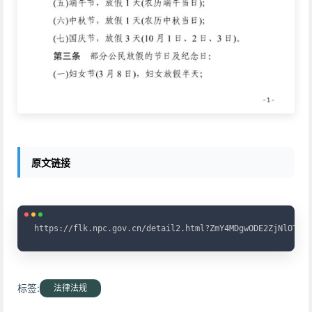
原文链接
Copy
https://flk.npc.gov.cn/detail2.html?ZmY4MDgwODE2ZjNlOThiZ
标签:
法律法规