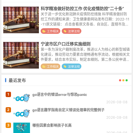
科学精准做好防控工作 优化疫情防控“二十条”
关于进一步优化新冠肺炎疫情防控措施 科学精准做好防
控工作的通知来源：卫生健康委网站发布日期：2022-11
-11原文链接： 点击查看原文各省、自治区、直辖市及新
疆生产建设兵团应对新型冠状病毒肺炎疫情联防联控机制
工作相关
法律法规
（领导小组、指挥部），国...
宁波市区户口迁移实施细则
第一条为深化户籍制度改革，推进以人为核心的新型城镇
化建设，推动劳动力要素合理畅通有序流动，根据相关文
件要求，结合本市实际，制定本细则。第二条公民申请将
户口迁入本市市区的，适用本细则。市区指海曙区、江北
工作相关
法律法规
区、镇海区、北仑区、鄞州区(含宁波...
最近发布
1
go语言中的错误error与惊恐panic
2026-08-08
2
go语言趣学指南自定义错误处理章的完整例子
2026-08-08
3
哪些因素会影响孩子长高
2026-08-05