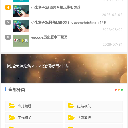
4
小米盒子3S原装系统玩模拟游戏
2026-08-03
5
小米盒子3s降级MiBOX3_queenchristina_r145
2026-08-02
6
vscode历史版本下载页
2026-07-31
同是天涯沦落人，相逢何必曾相识。
全部分类
少儿编程
建站相关
工作相关
学习笔记