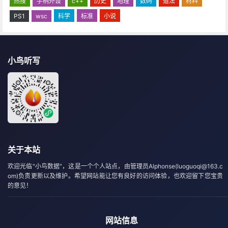
热搜
手柄外设
c++
历史
地理
数码
道法
材料
PS1
wsc
科学
标准
小说
小鸟听写
关于本站
欢迎光临"小鸟数据"，这是一个个人站点，由管理员Alphonse(luoguoqi@163.c
om)负责更新以及维护。希望网站能让您有良好的访问体验，也欢迎留下您宝贵
的意见！
网站信息