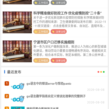
知如下：一、申报期限2024年1月1日至2月18日。用人单
工作相关
法律法规
位（含有雇工的个体工商户...
科学精准做好防控工作 优化疫情防控“二十条”
关于进一步优化新冠肺炎疫情防控措施 科学精准做好防
控工作的通知来源：卫生健康委网站发布日期：2022-11
-11原文链接： 点击查看原文各省、自治区、直辖市及新
疆生产建设兵团应对新型冠状病毒肺炎疫情联防联控机制
工作相关
法律法规
（领导小组、指挥部），国...
宁波市区户口迁移实施细则
第一条为深化户籍制度改革，推进以人为核心的新型城镇
化建设，推动劳动力要素合理畅通有序流动，根据相关文
件要求，结合本市实际，制定本细则。第二条公民申请将
户口迁入本市市区的，适用本细则。市区指海曙区、江北
工作相关
法律法规
区、镇海区、北仑区、鄞州区(含宁波...
最近发布
1
go语言中的错误error与惊恐panic
2026-08-08
2
go语言趣学指南自定义错误处理章的完整例子
2026-08-08
3
哪些因素会影响孩子长高