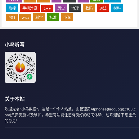
热搜
手柄外设
c++
历史
地理
数码
道法
材料
PS1
wsc
科学
标准
小说
小鸟听写
关于本站
欢迎光临"小鸟数据"，这是一个个人站点，由管理员Alphonse(luoguoqi@163.c
om)负责更新以及维护。希望网站能让您有良好的访问体验，也欢迎留下您宝贵
的意见！