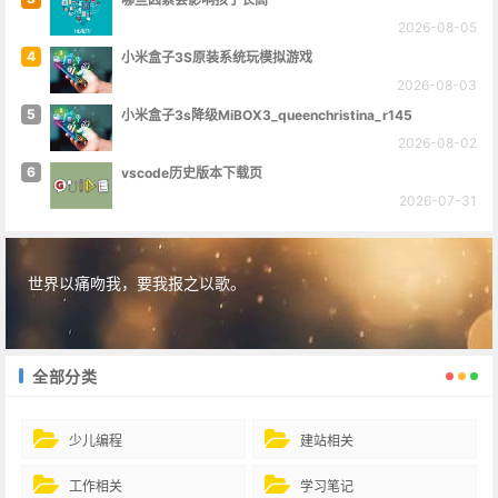
2026-08-05
4
小米盒子3S原装系统玩模拟游戏
2026-08-03
5
小米盒子3s降级MiBOX3_queenchristina_r145
2026-08-02
6
vscode历史版本下载页
2026-07-31
世界以痛吻我，要我报之以歌。
全部分类
少儿编程
建站相关
工作相关
学习笔记