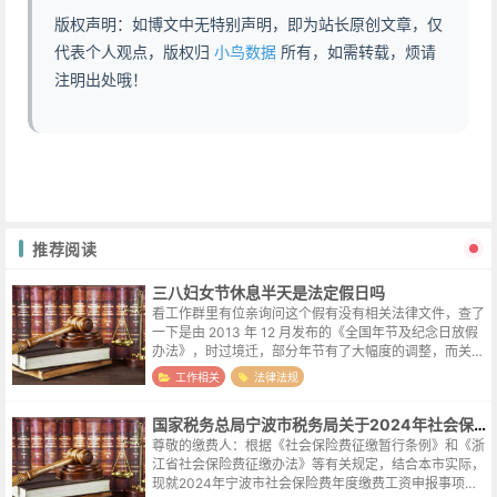
版权声明：如博文中无特别声明，即为站长原创文章，仅
代表个人观点，版权归
小鸟数据
所有，如需转载，烦请
注明出处哦！
推荐阅读
三八妇女节休息半天是法定假日吗
看工作群里有位亲询问这个假有没有相关法律文件，查了
一下是由 2013 年 12 月发布的《全国年节及纪念日放假
办法》，时过境迁，部分年节有了大幅度的调整，而关于
妇女节的这半天假期倒是一直没变。部分截图原文链接ht
工作相关
法律法规
tps://flk.n...
国家税务总局宁波市税务局关于2024年社会保险费年度缴费工资申报有关事项的通知
尊敬的缴费人：根据《社会保险费征缴暂行条例》和《浙
江省社会保险费征缴办法》等有关规定，结合本市实际，
现就2024年宁波市社会保险费年度缴费工资申报事项通