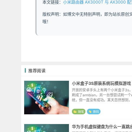
本文链接：
小米路由器 AX3000T 与 AX3000 配置对比
版权声明：如博文中无特别声明，即为站长原创
哦！
推荐阅读
小米盒子3S原装系统玩模拟游戏
开放的安卓手头上有两个小米盒子3s
刷成了armbian，另一台想尝试刷一个e
统，但一直没有成功。某天忽然想到，
有很多成熟的模拟器的app，曲线救
不可。因为小米电视盒子的界面比较花里
随笔
数码
华为手机虚拟键盘为什么一直跳