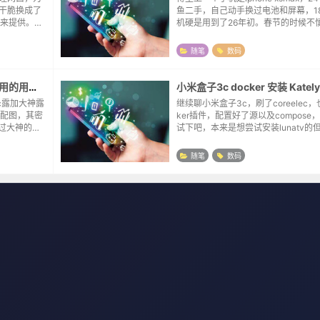
，干脆换成了
鱼二手，自己动手换过电池和屏幕，1
来提供。用
机硬是用到了26年初。春节的时候不
了无线信
坏了，过节那几天接电话都是拿外放
wifi信号
看了对比了几款，本来想入手红米turbo.
随笔
数码
emcc版玩客云游戏固件ssh连接用的用户名与密码
小米盒子3c docker 安装 Katel
ec露加大神露
继续聊小米盒子3c，刷了coreelec，
配图，其密
ker插件，配置好了源以及compose
载过大神的压
试下吧，本来是想尝试安装lunatv的但是
人发指。因
中提示没有对应armv8的版本，而百
个记录。
案的时候看到了这个lun...
随笔
数码