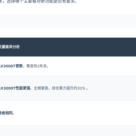
求，选择哪个主要看对新功能是否有要求。
关键差异分析
AX3000T更新
，晚发布2年多。
AX3000T性能更强
，主频更高，综合算力提升约30% 。
两者相同
。