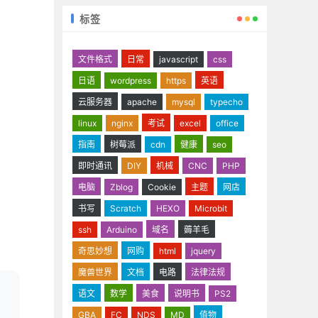
标签
文件格式
日常
javascript
css
日语
wordpress
https
英语
云服务器
apache
mysql
typecho
linux
nginx
考试
excel
office
指南
树莓派
cdn
健康
seo
即时通讯
DIY
机械
CNC
PHP
电脑
Zblog
Cookie
主题
网店
书写
Scratch
HEXO
Microbit
ssh
Arduino
域名
薅羊毛
奇思妙想
网购
html
jquery
魔兽世界
文档
电路
法律法规
语文
数学
美食
说明书
PS2
GBA
FC
NDS
MD
值物