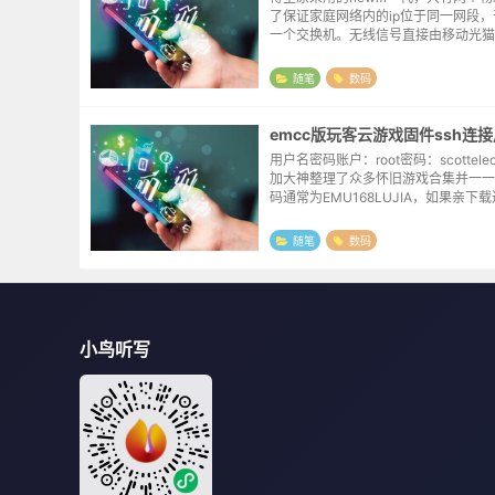
了保证家庭网络内的ip位于同一网段
一个交换机。无线信号直接由移动光猫
了个把月后发现，虽然移动的光猫提供
号，但这个设备的穿墙能力较弱，原本ne
随笔
数码
满...
用户名密码账户：root密码：scottel
加大神整理了众多怀旧游戏合集并一一
码通常为EMU168LUJIA，如果亲下
缩包，相信也能想像出该工程之庞大令
为经常忘记解压密码，所以在博客里做
随笔
数码
小鸟听写