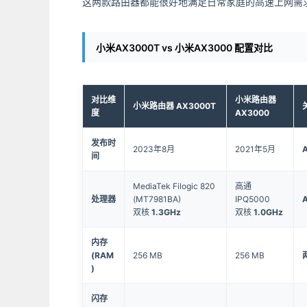
这两款路由器都能很好地满足日常家庭的高速上网需
小米AX3000T vs 小米AX3000 配置对比
对比维
小米路由器
小米路由器 AX3000T
度
AX3000
发布时
2023年8月
2021年5月
间
MediaTek Filogic 820
高通
处理器
(MT7981BA)
IPQ5000
双核
1.3GHz
双核
1.0GHz
内存
(RAM
256 MB
256 MB
)
闪存