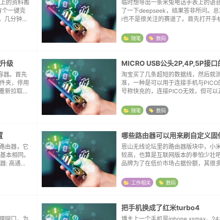
上的资料搬
临时想导出一条米兔电话手表上的语
有个一键克
了一下deepseek，结果答非所问。
p，几分钟就
i也不是很关注的赛道了。首先打开手
讯录，资料
理，找到Android文件夹，进入data
然界面一
om.imibaby.client子...
随笔
数码
本升级
MICRO USB公头2P,4P,5P接
装的容器。首先
淘宝买了几条超短的数据线，然后就测
在文件夹，停用
准，一种是可以用于连接手机与PICO
下来重新拉取仓
号称快充的，连接PICO无效，但可以
载完...
M32F103系列，还有一种就更LOW
电，无法提供数据传输功能。拆解了
随笔
数码
的...
置
哪些路由器可以用来刷自定义固
版路由器，它
恩山无线论坛里的路由器版块中，小
件基本相同。
较高，也算是互联网版本的拳怕少壮
: 高通平
品牌为了在低价市场占据份额，其很
i 6 (支持1
路由器，闪存（Flash，存放固件的
有1MB-2MB，内存也只有8MB-16
工作相关
数码
间...
把手机换成了红米turbo4
物理网口，为
博主上一个手机是iphone xsmax，2