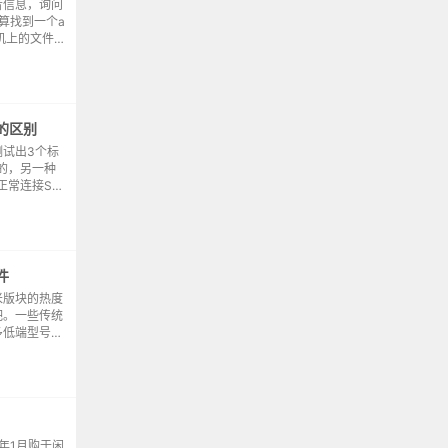
音信息，询问
总算找到一个a
机上的文件管
子文件，进入c
口的区别
试出3个标
的，另一种
正常连接ST
一些，只能供
一条仅能充电
件
米版块的热度
吧。一些传统
多低端型号的
空间）可能只
MB。这个空
4年1月购于闲