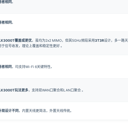
两者相同
。
两者相同
。
AX3000T覆盖或更优
，虽均为2x2 MIMO，但其5GHz频段采用
3T3R
设计，多一路天
用于信号收发，理论上覆盖和稳定性更好 。
两者相同
，均支持Wi-Fi 6关键特性。
AX3000T玩法更多
，支持双WAN口聚合和LAN口聚合 。
外观设计不同
，内置天线更简洁，外置天线传统。