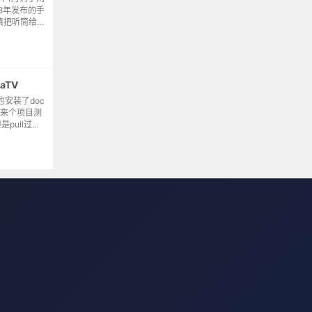
8年发布的手
慎把听筒给摔
喇叭听。节后
..
yaTV
也安装了doc
，来个项目测
pull过程
度搜索解决方