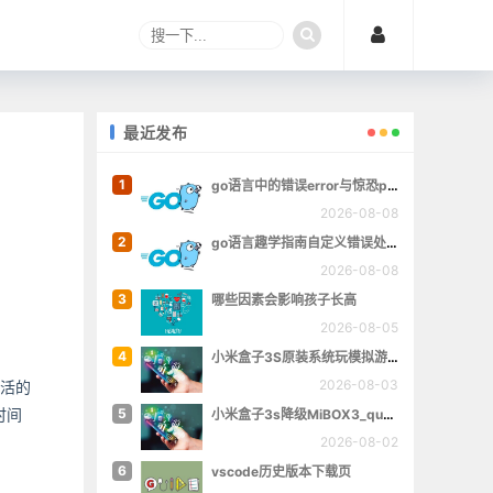
最近发布
1
go语言中的错误error与惊恐panic
2026-08-08
2
go语言趣学指南自定义错误处理章的完整例子
2026-08-08
3
哪些因素会影响孩子长高
2026-08-05
4
小米盒子3S原装系统玩模拟游戏
2026-08-03
灵活的
时间
5
小米盒子3s降级MiBOX3_queenchristina_r145
2026-08-02
6
vscode历史版本下载页