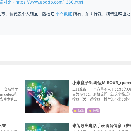
 - https://www.abddb.com/1380.html
文章，仅代表个人观点，版权归
小鸟数据
所有，如需转载，烦请注明出处
，一台被博主
工具准备：一个容量不大于32GB的U
muelec系
盘为FAT32，刷机流程只认这个格式
安卓本身就
控器（关于遥控器，博主的小米3S购
国一下也未尝
不带遥控器，尝试用的自有的3C的遥
胡哨，...
功刷机）刷机流程：格式化U盘为FAT
随笔
数码
贝...
出来
米兔导出电话手表语音信息（安