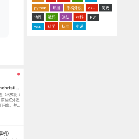
python
热搜
手柄外设
c++
历史
地理
数码
道法
材料
PS1
wsc
科学
标准
小说
小米盒子3s降级MiBOX3_queenchristina_r145
盘（格式化U
）原装红外遥
于闲鱼，并
控，并且成
32格式，拷
卓机）