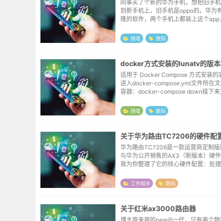
同事买了个新的华为手机，想把旧手机
到新手机上，旧手机是oppo的。华为
隆的软件，两个手机上都装上这个ap
把事情给搞定了，检查了一下图库、通
都在，本来以为就这么完事了，结果突
随笔
数码
转，跳出来一...
docker方式安装的lunatv的版
适用于 Docker Compose 方式安
进入docker-compose.yml文件所
容器：docker-compose down接
库：docker-compose pull耐心等待下
随笔
数码
关于华为路由TC7206的硬件配
华为路由TC7206是一款运营商定制
与华为公开销售的AX3（新版本）硬
我为你整理了它的核心硬件配置：处理器
台，14nm工艺，双核CPU无线协议: WiF
60MHz频宽)，AX3000速...
工作相关
数码
关于红米ax3000路由器
博主原来用的newifi一代，只有两个