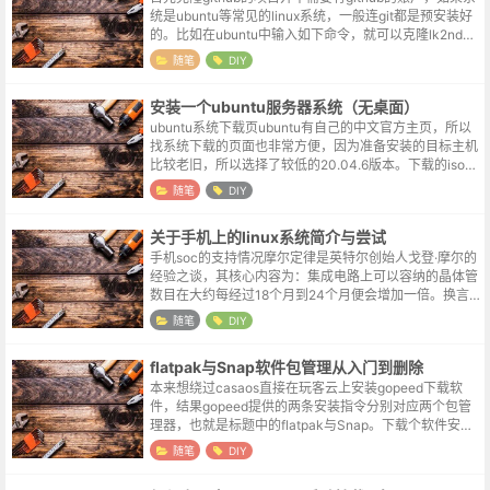
统是ubuntu等常见的linux系统，一般连git都是预安装好
的。比如在ubuntu中输入如下命令，就可以克隆lk2nd项
目了：sudo git clone https:...
随笔
DIY
安装一个ubuntu服务器系统（无桌面）
ubuntu系统下载页ubuntu有自己的中文官方主页，所以
找系统下载的页面也非常方便，因为准备安装的目标主机
比较老旧，所以选择了较低的20.04.6版本。下载的iso文
件中有desktop字样的是具备桌面支持的版本，一般体积
随笔
DIY
会比服务...
关于手机上的linux系统简介与尝试
手机soc的支持情况‌‌摩尔定律是‌英特尔创始人‌戈登·摩尔的
经验之谈，其核心内容为：‌集成电路上可以容纳的‌晶体管
数目在大约每经过18个月到24个月便会增加一倍。换言
之，‌处理器的性能大约每两年翻一倍，同时价格下降为之
随笔
DIY
前的一半‌。这...
flatpak与Snap软件包管理从入门到删除
本来想绕过casaos直接在玩客云上安装gopeed下载软
件，结果gopeed提供的两条安装指令分别对应两个包管
理器，也就是标题中的flatpak与Snap。下载个软件安个
仓库也就算了，下载完了结果一个下架，一个版本不符，
随笔
DIY
最后装了一个...