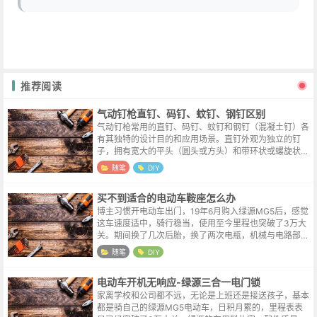
推荐阅读
气动钉枪直钉、码钉、蚊钉、钢钉区别
气动钉枪常用的直钉、码钉、蚊钉和钢钉（混凝土钉）各
有其独特的设计目的和应用场景。直钉外观为独立的钉
子，拥有宽大的平头（圆头或方头）和带环状或螺旋状纹
路的钉杆，其设计核心是提供强大的结构强度与抗拉拔
随笔
DIY
力，通过纹路增强与木材的咬合，使其难以...
买不到适合的电动车鞍座怎么办
博主习惯开电动车出门，19年6月购入绿源MG5后，感觉
这车速度适中，骑行稳当，使用至今里程也突破了3万大
关。期间换了几次后胎，换了两次电瓶，机械与电路部分
一如既往的稳定，就是鞍座日渐磨损。某天实在是看不下
随笔
DIY
去破破烂烂的鞍座，就想在淘宝或...
电动车开机无响应-绿源三合一电门锁
家离学校和公司都不远，无论是上班还是接送孩子，基本
都是骑自己的绿源MG5电动车，日积月累的，里程表表