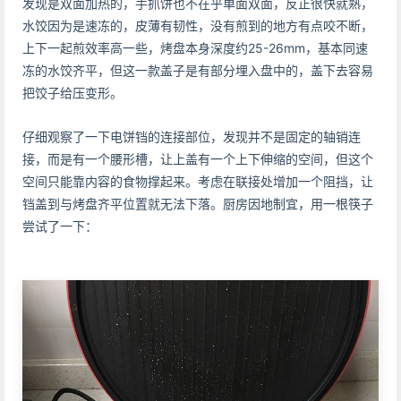
发现是双面加热的，手抓饼也不在乎单面双面，反正很快就熟，
水饺因为是速冻的，皮薄有韧性，没有煎到的地方有点咬不断，
上下一起煎效率高一些，烤盘本身深度约25-26mm，基本同速
冻的水饺齐平，但这一款盖子是有部分埋入盘中的，盖下去容易
把饺子给压变形。
仔细观察了一下电饼铛的连接部位，发现并不是固定的轴销连
接，而是有一个腰形槽，让上盖有一个上下伸缩的空间，但这个
空间只能靠内容的食物撑起来。考虑在联接处增加一个阻挡，让
铛盖到与烤盘齐平位置就无法下落。厨房因地制宜，用一根筷子
尝试了一下：