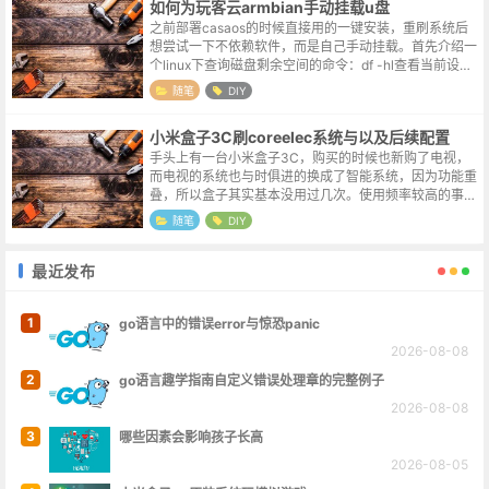
如何为玩客云armbian手动挂载u盘
之前部署casaos的时候直接用的一键安装，重刷系统后
想尝试一下不依赖软件，而是自己手动挂载。首先介绍一
个linux下查询磁盘剩余空间的命令：df -hl查看当前设备
接入的存储设备；fdisk -l格式化命令，可选，在window
随笔
DIY
s上...
小米盒子3C刷coreelec系统与以及后续配置
手头上有一台小米盒子3C，购买的时候也新购了电视，
而电视的系统也与时俱进的换成了智能系统，因为功能重
叠，所以盒子其实基本没用过几次。使用频率较高的事
情，总希望它能更简单一些，能点击一次的时候绝不点击
随笔
DIY
两次，能只操作一个遥控器的时候，也不...
最近发布
1
go语言中的错误error与惊恐panic
2026-08-08
2
go语言趣学指南自定义错误处理章的完整例子
2026-08-08
3
哪些因素会影响孩子长高
2026-08-05