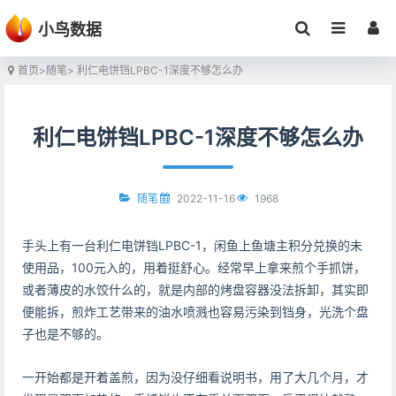
小鸟数据
首页
>
随笔
> 利仁电饼铛LPBC-1深度不够怎么办
利仁电饼铛LPBC-1深度不够怎么办
2022-11-16
1968
随笔
手头上有一台利仁电饼铛LPBC-1，闲鱼上鱼塘主积分兑换的未
使用品，100元入的，用着挺舒心。经常早上拿来煎个手抓饼，
或者薄皮的水饺什么的，就是内部的烤盘容器没法拆卸，其实即
便能拆，煎炸工艺带来的油水喷溅也容易污染到铛身，光洗个盘
子也是不够的。
一开始都是开着盖煎，因为没仔细看说明书，用了大几个月，才