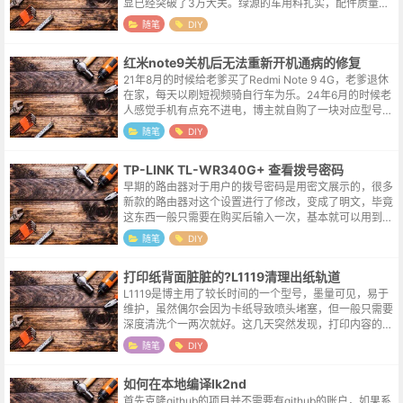
显已经突破了3万大关。绿源的车用料扎实，配件质量稳
定，虽然在一些新潮的功能上跟进的脚步略缓，但开电车
随笔
DIY
的人群，又有多少时间能放在代步工具...
红米note9关机后无法重新开机通病的修复
21年8月的时候给老爹买了Redmi Note 9 4G，老爹退休
在家，每天以刷短视频骑自行车为乐。24年6月的时候老
人感觉手机有点充不进电，博主就自购了一块对应型号的
充电小板，关闭手机后兴致勃勃的换上，然后长按开机
随笔
DIY
键，结果，手机死活...
TP-LINK TL-WR340G+ 查看拨号密码
早期的路由器对于用户的拨号密码是用密文展示的，很多
新款的路由器对这个设置进行了修改，变成了明文，毕竟
这东西一般只需要在购买后输入一次，基本就可以用到路
由器退休。所以等到路由器出现莫名故障，需要更新路由
随笔
DIY
器的时候会惊喜的发现，拨号账户和密...
打印纸背面脏脏的?L1119清理出纸轨道
L1119是博主用了较长时间的一个型号，墨量可见，易于
维护，虽然偶尔会因为卡纸导致喷头堵塞，但一般只需要
深度清洗个一两次就好。这几天突然发现，打印内容的反
面总是有条状黑色的墨痕，使用维护功能里的清晰导纸轨
随笔
DIY
多次后也没有得到改善，打开前盖...
如何在本地编译lk2nd
首先克隆github的项目并不需要有github的账户，如果系