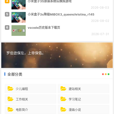
4
小米盒子3S原装系统玩模拟游戏
2026-08-03
5
小米盒子3s降级MiBOX3_queenchristina_r145
2026-08-02
6
vscode历史版本下载页
2026-07-31
罗伯逊保左，上帝保佑。
全部分类
少儿编程
建站相关
工作相关
学习笔记
电影简介
漫画小说