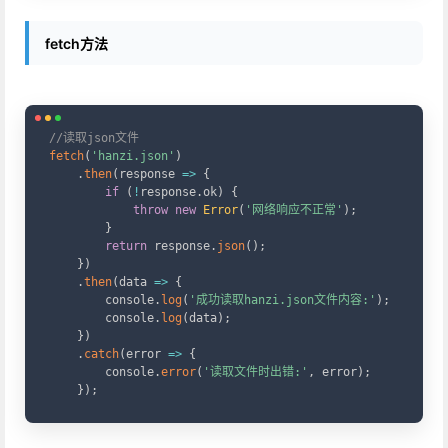
fetch方法
Copy
//读取json文件
fetch
(
'hanzi.json'
)
.
then
(
response
=>
{
if
(
!
response
.
ok
)
{
throw
new
Error
(
'网络响应不正常'
)
;
}
return
 response
.
json
(
)
;
}
)
.
then
(
data
=>
{
        console
.
log
(
'成功读取hanzi.json文件内容:'
)
;
        console
.
log
(
data
)
;
}
)
.
catch
(
error
=>
{
        console
.
error
(
'读取文件时出错:'
,
 error
)
;
}
)
;