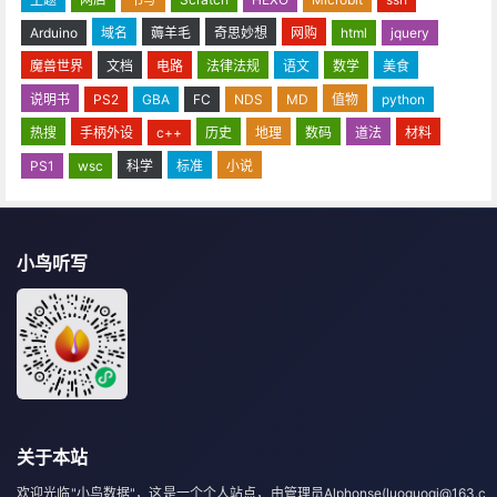
Arduino
域名
薅羊毛
奇思妙想
网购
html
jquery
魔兽世界
文档
电路
法律法规
语文
数学
美食
说明书
PS2
GBA
FC
NDS
MD
值物
python
热搜
手柄外设
c++
历史
地理
数码
道法
材料
PS1
wsc
科学
标准
小说
小鸟听写
关于本站
欢迎光临"小鸟数据"，这是一个个人站点，由管理员Alphonse(luoguoqi@163.c