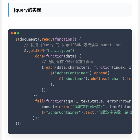
jquery的实现
Copy
$
(
document
)
.
ready
(
function
(
)
{
// 使用 jQuery 的 $.getJSON 方法读取 hanzi.json
    $
.
getJSON
(
"hanzi.json"
)
.
done
(
function
(
data
)
{
// 遍历所有字符并添加到页面
            $
.
each
(
data
.
characters
,
function
(
index
,
 item
)
$
(
"#charContainer"
)
.
append
(
$
(
"<button>"
)
.
addClass
(
"char"
)
.
text
(
i
)
;
}
)
;
}
)
.
fail
(
function
(
jqXHR
,
 textStatus
,
 errorThrown
)
{
            console
.
error
(
"读取文件时出错:"
,
 textStatus
,
 er
$
(
"#charContainer"
)
.
text
(
"加载汉字失败，请检查控
}
)
;
}
)
;