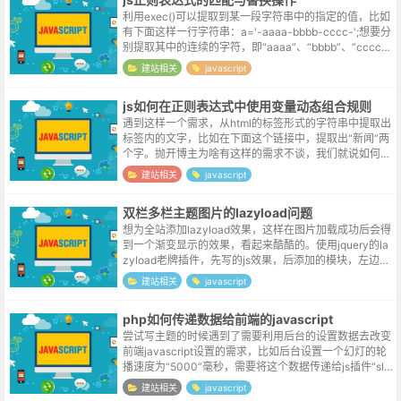
利用exec()可以提取到某一段字符串中的指定的值，比如
有下面这样一行字符串：a='-aaaa-bbbb-cccc-';想要分
别提取其中的连续的字符，即“aaaa”、“bbbb”、“cccc”,
书写正则表达式如下，并利用exec()函...
建站相关
javascript
js如何在正则表达式中使用变量动态组合规则
遇到这样一个需求，从html的标签形式的字符串中提取出
标签内的文字，比如在下面这个链接中，提取出“新闻”两
个字。抛开博主为啥有这样的需求不谈，我们就说如何去
实现：link='<a href="http://news.b...
建站相关
javascript
双栏多栏主题图片的lazyload问题
想为全站添加lazyload效果，这样在图片加载成功后会得
到一个渐变显示的效果，看起来酷酷的。使用jquery的la
zyload老牌插件，先写的js效果，后添加的模块，左边栏
的图片加载的好好的，等到右边栏输出缩略图时，就出现
建站相关
javascript
了问题。l...
php如何传递数据给前端的javascript
尝试写主题的时候遇到了需要利用后台的设置数据去改变
前端javascript设置的需求，比如后台设置一个幻灯的轮
播速度为“5000”毫秒，需要将这个数据传递给js插件“slid
ejs”。最初的做法是利用php直接输出一段标签，类似下
建站相关
javascript
面这...