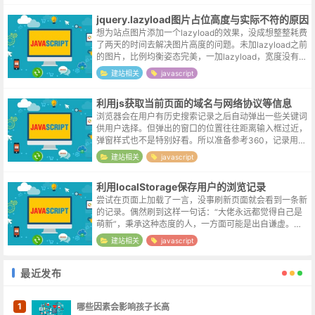
jquery.lazyload图片占位高度与实际不符的原因
想为站点图片添加一个lazyload的效果，没成想整整耗费
了两天的时间去解决图片高度的问题。未加lazyload之前
的图片，比例均衡姿态完美，一加lazyload，宽度没有什
么问题，但灰色的placeholder区域整整高出了几层
建站相关
javascript
楼，...
利用js获取当前页面的域名与网络协议等信息
浏览器会在用户有历史搜索记录之后自动弹出一些关键词
供用户选择。但弹出的窗口的位置往往距离输入框过近，
弹窗样式也不是特别好看。所以准备参考360，记录用户
的搜索关键词，以标签的形式放在弹出窗口中，当输入框
建站相关
javascript
获取到焦点时，弹出自定义的窗口，...
利用localStorage保存用户的浏览记录
尝试在页面上加载了一言，没事刷新页面就会看到一条新
的记录。偶然刷到这样一句话：“大佬永远都觉得自己是
萌新”，秉承这种态度的人，一方面可能是出自谦虚。另
一方面，技术迭代日新月异，知识浩如烟海，能在某一方
建站相关
javascript
面保持拔尖的人，确实为数不多。说回...
最近发布
1
哪些因素会影响孩子长高