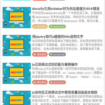
接力的形式。JavaScrip...
docsify引用sidebar时为何总是提示404错误
不存在的sidebardocsify是一个文档生成工具，它直接加
载 Markdown 文件并动态渲染，同时还可以生成封面
页。所以我们只需要写完 Markdown 文档，就可以看到
文档页面了。小鸟数据博客采用的是Typecho，Type...
建站相关
javascript
用jquery取代a链接的title说明文字
站点的标签页原来是类似下图左侧的，在标签后用括号的
形式展示了文章数量，边栏本来就小，加了数字后感觉内
容变长，也有点影响标签文字的识别，就想着改成下图右
侧的形式。记录一下原来生成含数字标签的代码，方便以
建站相关
javascript
后修改时的查询：<?php ...
js正则表达式的匹配与替换操作
利用exec()可以提取到某一段字符串中的指定的值，比如
有下面这样一行字符串：a='-aaaa-bbbb-cccc-';想要分
别提取其中的连续的字符，即“aaaa”、“bbbb”、“cccc”,
书写正则表达式如下，并利用exec()函...
建站相关
javascript
js如何在正则表达式中使用变量动态组合规则
遇到这样一个需求，从html的标签形式的字符串中提取出
标签内的文字，比如在下面这个链接中，提取出“新闻”两
个字。抛开博主为啥有这样的需求不谈，我们就说如何去