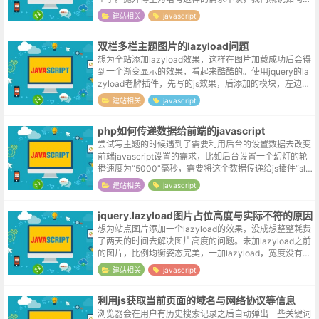
实现：link='<a href="http://news.b...
建站相关
javascript
双栏多栏主题图片的lazyload问题
想为全站添加lazyload效果，这样在图片加载成功后会得
到一个渐变显示的效果，看起来酷酷的。使用jquery的la
zyload老牌插件，先写的js效果，后添加的模块，左边栏
的图片加载的好好的，等到右边栏输出缩略图时，就出现
建站相关
javascript
了问题。l...
php如何传递数据给前端的javascript
尝试写主题的时候遇到了需要利用后台的设置数据去改变
前端javascript设置的需求，比如后台设置一个幻灯的轮
播速度为“5000”毫秒，需要将这个数据传递给js插件“slid
ejs”。最初的做法是利用php直接输出一段标签，类似下
建站相关
javascript
面这...
jquery.lazyload图片占位高度与实际不符的原因
想为站点图片添加一个lazyload的效果，没成想整整耗费
了两天的时间去解决图片高度的问题。未加lazyload之前
的图片，比例均衡姿态完美，一加lazyload，宽度没有什
么问题，但灰色的placeholder区域整整高出了几层
建站相关
javascript
楼，...
利用js获取当前页面的域名与网络协议等信息
浏览器会在用户有历史搜索记录之后自动弹出一些关键词