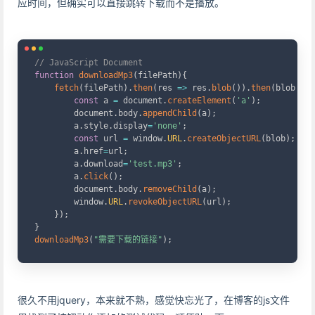
应时间，但确实可以直接跳转下载而不是播放。
Copy
// JavaScript Document
function
downloadMp3
(
filePath
)
{
fetch
(
filePath
)
.
then
(
res
=>
 res
.
blob
(
)
)
.
then
(
blob
=>
const
 a 
=
 document
.
createElement
(
'a'
)
;
        document
.
body
.
appendChild
(
a
)
;
        a
.
style
.
display
=
'none'
;
const
 url 
=
 window
.
URL
.
createObjectURL
(
blob
)
;
        a
.
href
=
url
;
        a
.
download
=
'test.mp3'
;
        a
.
click
(
)
;
        document
.
body
.
removeChild
(
a
)
;
        window
.
URL
.
revokeObjectURL
(
url
)
;
}
)
;
}
downloadMp3
(
"需要下载的链接"
)
;
很久不用jquery，本来就不熟，感觉快忘光了，在博客的js文件