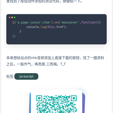
里找到了按钮动作添加的测试代码，顺便贴一下。
Copy
$
(
'a.page-junior-item'
)
.
on
(
'mouseover'
,
function
(
)
{
        console
.
log
(
this
.
href
)
;
}
)
;
本来想给站点的nhk音频添加上直接下载的按钮，找了一圈资料
之后，一股作气，再而衰,三而竭。T_T
标签:
javascript