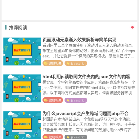
推荐阅读
页面滚动元素渐入效果解析与简单实现
看到阿里云某个页面使用了滚动时元素渐入的动画效果，
想在主题里添加类似的动效，把页面源代码扔给了deeps
eek，并让它提供一个极简的实现模板。感觉自己成了一
个可有可无的中间商。实现原理分析Intersection Observ
建站相关
javascript
er A...
html利用js读取同文件夹内的json文件的内容
想实现一个字符笔画类的小应用，笔画信息准备放在一个
json文件里，用同文件夹内的html读取json以作为数据来
源。以下两种方式虽然都可以实现，但需求服务器环境，
如果希望能在本地直接运行html文件，那还是直接把数据
建站相关
javascript
写在html文件里...
为什么javascript会产生跨域问题而php不会
起因是在本地调试出来一个免费api获取天气的小功能，
结果放服务器上却显示因同源问题，访问被拒绝，于是乎
只能全部推倒重来。有同源问题的数据利用php去请求，
可前端请求数据的仍旧由前端来做，最终成了一个前后端
建站相关
javascript