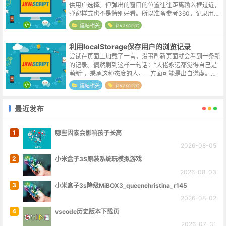
供用户选择。但弹出的窗口的位置往往距离输入框过近，
弹窗样式也不是特别好看。所以准备参考360，记录用户
的搜索关键词，以标签的形式放在弹出窗口中，当输入框
建站相关
javascript
获取到焦点时，弹出自定义的窗口，...
利用localStorage保存用户的浏览记录
尝试在页面上加载了一言，没事刷新页面就会看到一条新
的记录。偶然刷到这样一句话：“大佬永远都觉得自己是
萌新”，秉承这种态度的人，一方面可能是出自谦虚。另
一方面，技术迭代日新月异，知识浩如烟海，能在某一方
建站相关
javascript
面保持拔尖的人，确实为数不多。说回...
最近发布
1
哪些因素会影响孩子长高
2026-08-05
2
小米盒子3S原装系统玩模拟游戏
2026-08-03
3
小米盒子3s降级MiBOX3_queenchristina_r145
2026-08-02
4
vscode历史版本下载页
2026-07-31