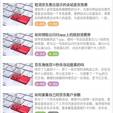
取消京东黑白显示的全站变灰效果
遇到伟人逝世或是英雄牺牲的日子，大部分网站会在首页
或是全站增加一个灰色遮罩，使得站点以灰度显示，用黑
白的颜色表达对伟人的追思，为逝去的英雄送行，一些大
型购物比如淘宝、京东等也不例外。但灰色的图片无法更
随笔
网购
好的展示产品的细节，在遇到这类情况...
如何领取云闪付app上的政府消费券
很早就接触到这个app，彼时一号店还是家正儿八经的在
线商城，参与过一号店的云闪付支付优惠活动，满100元
可以减38元，也就是62折，对应大部分银行卡上的开头
的两个数字“62”。可能是因为官方经验不足，面对瞬间大
随笔
网购
流量的涌入，偶尔会遇到支...
京东海信双11秒杀活动是真的吗
经历了几届双十一，除了一些日常的消耗品之外，实在没
有什么想买的。所以这次双十一，只是看了一下3p的立
式空调。跟媳妇结婚的时候买过一台海信，至今已正常使
用十余年，虽然各种异响，但本职工作还是可以正常履
随笔
网购
行，所以品牌上倒也不纠结，仍旧选的海...
如何查看自己的京东账户余额
参与了一个京东抢购活动，晒单可以获得一定的返现，客
服说返现会在三个工作日内发送至京东余额。虽然很早就
开始在京东买东西，基本都是直接银行卡付款，京东余额
是指什么还真不太清楚，所以特地打开app查找了一下：