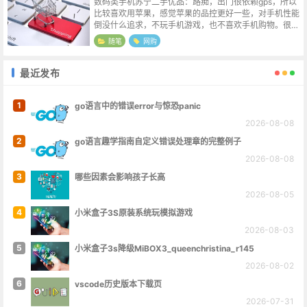
数码类手机苏宁二手优品：路痴，出门很依赖gps，所以
比较喜欢用苹果，感觉苹果的品控更好一些，对手机性能
倒没什么追求，不玩手机游戏，也不喜欢手机购物。很多
年没有换过手机了，目前在用的是iphone6sp，就是从苏
随笔
网购
宁二手优品购入的，非全新...
最近发布
1
go语言中的错误error与惊恐panic
2026-08-08
2
go语言趣学指南自定义错误处理章的完整例子
2026-08-08
3
哪些因素会影响孩子长高
2026-08-05
4
小米盒子3S原装系统玩模拟游戏
2026-08-03
5
小米盒子3s降级MiBOX3_queenchristina_r145
2026-08-02
6
vscode历史版本下载页
2026-07-31