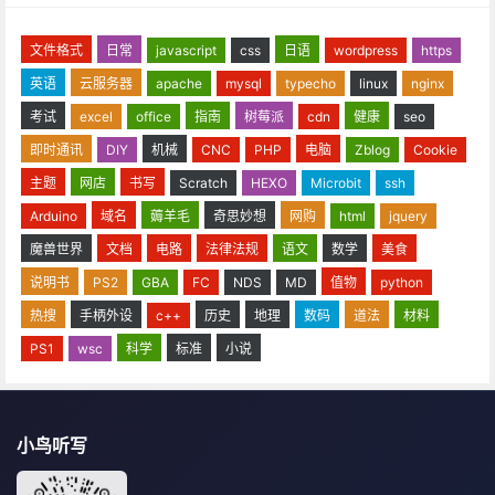
文件格式
日常
javascript
css
日语
wordpress
https
英语
云服务器
apache
mysql
typecho
linux
nginx
考试
excel
office
指南
树莓派
cdn
健康
seo
即时通讯
DIY
机械
CNC
PHP
电脑
Zblog
Cookie
主题
网店
书写
Scratch
HEXO
Microbit
ssh
Arduino
域名
薅羊毛
奇思妙想
网购
html
jquery
魔兽世界
文档
电路
法律法规
语文
数学
美食
说明书
PS2
GBA
FC
NDS
MD
值物
python
热搜
手柄外设
c++
历史
地理
数码
道法
材料
PS1
wsc
科学
标准
小说
小鸟听写