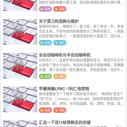
线的空调耗电量计算工具，尝试就常规匹数的空调计算了
一下理论耗电值，理论差距感觉并没有示意图上直观体验
随笔
网购
来的大：1匹一级能效的情况：24小...
关于菜刀的选购与维护
装修的时候忙，随便买了一套刀具，用了将近一年，感觉
实在太钝。于是年初的时候重新买了两把邓家刀，一把是
比较厚重的斩骨刀，一把薄而锋利的九铬菜刀。因为关注
了几天，所以也特别上心，切菜的时候特地对比了一下，
随笔
网购
新的九铬刀切菜确实不费劲，切个西红...
全自动咖啡机与半自动咖啡机
往年双十一，总是早早的挑好需要的宝贝，感觉不买点什
么就吃了很大亏似的。有段时间着迷于搭建博客，折腾服
务器，很少会去看一些优惠信息，然后就感觉，哎好久没
买东西了。可能很多时候，购买欲望来自于长期的关注
随笔
网购
吧。22年双十一，自己也没什么想买的...
早餐神器LPBC-1利仁电饼铛
首先需要复习一下刚学习到的语文知识，“电饼铛”里这个
“铛”字念：[ chēng ]，读chēng时，指烙饼或做菜用的平
底浅锅，如：饼铛；也可指温器，如：酒铛、茶铛。读dā
ng时，可作为名词使用，意为金属制作的物品，如锒铛
随笔
网购
（锁系囚人的铁...
汇总一下双11经常购买的店铺