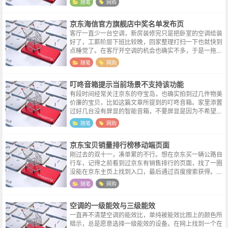
随笔
网购
进入手机，点击京东app图标；进...
京东海信官方旗舰店中奖名单发布页
客厅一直少一台空调，新房装修完只是把卧室的空调给装
好了，工薪阶层下班比较晚，回家整理打扫一下也就快到
点睡觉了。在客厅开空调的机会也确实不多，于是一拖就
是三年，今年媳妇耳提面命，要求把空调补上，于是在京
随笔
网购
东海信官方旗舰店蹲点守了一台。双十...
叮咚音箱提示当前场景不支持该功能
有段时间经常关注京东的夺宝岛，也确实拍到过几件物美
价廉的宝贝，比如这篇文章所提到的叮咚音箱。家里添置
过好几台没有屏显的智能音箱，不要屏显是因为不希望孩
子一直盯着屏幕看，而且语音控制的东西，往往也不会一
随笔
网购
直拿在手边，即使出现了不适合孩子观...
京东宝贝销量排行榜移动端页面
刚过去的双十一，凑单累的不行。想在京东买一辆公路自
行车，记得之前看到过京东有销售排行的页面，找了一圈
没能在京东主页上找到入口，最后通过百度搜索获得。移
动端销量排行页销量排行页面的实际地址如下：https://ra
随笔
网购
nking.m.jd....
空调的一级能效与三级能效
一直弄不清楚空调的能效比，单纯被能效比图上的颜色所
暗示，总是愿意选择一级能效的设备。在网上找到一个在