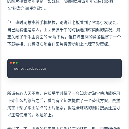
的图片搜索功能倒是一如既往。“想继续用请乖乖安装app哟，
亲”的潜台词呼之欲出。
但上班时间总拿着手机扒拉，别说让老板看到了容易引发误会，
自己翻着也是累人。上回安装千牛的时候遇到过类似的情况，淘
宝关闭了千牛主页面的pc端下载，但在淘宝网的角落里塞了一个
下载链接，心想没准淘宝在图片搜索功能上也埋了彩蛋呢。
Copy
world.taobao.com
所谓有心人天不负，在知乎里共情了一会知友对淘宝啥功能好用
下架什么的怨气之后，看到有个知友提供了一个替代方案，虽然
淘宝下架了本土站点的图片搜索，但是全球站的图片搜索还是可
以正常使用的。地址如上。
尝试了一下，出来的结果基本与手机端的结果一致。需要继续使