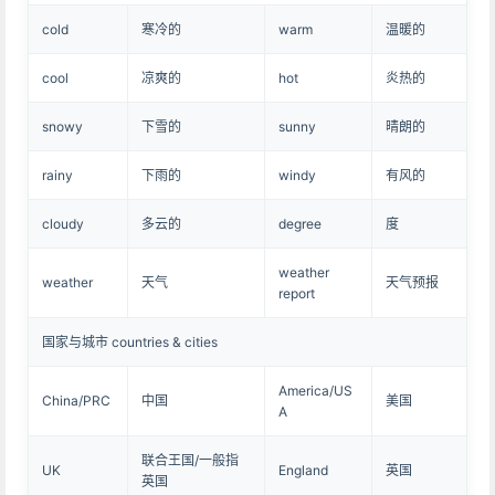
cold
寒冷的
warm
温暖的
cool
凉爽的
hot
炎热的
snowy
下雪的
sunny
晴朗的
rainy
下雨的
windy
有风的
cloudy
多云的
degree
度
weather
weather
天气
天气预报
report
国家与城市 countries & cities
America/US
China/PRC
中国
美国
A
联合王国/一般指
UK
England
英国
英国