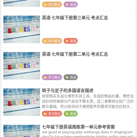
学习笔记
英语
英语 七年级下册第三单元 考点汇总
学习笔记
英语
英语 七年级下册第二单元 考点汇总
学习笔记
英语
转子与定子的多国语言描述
经常购买东成与博世手持工具，东成的物品价廉，博世活
动价的时候部分产品也不算太贵。这二者都有比较广泛的
群众基础，所以民间对于维修配件的需求可能也比较大。
淘宝随便一搜，就能找到一堆销售配件的卖家。刚买了一
学习笔记
英语
副适用于博世角磨机的转定子，在标签...
七年级下册英语周练第一单元参考答案
are good at playing play wellsings does in singingcan
alsoDo have time weekendsbe inhelps withto mecan’t