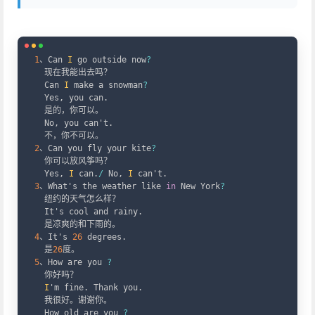
Copy
1
、Can 
I
 go outside now
?
  现在我能出去吗？

  Can 
I
 make a snowman
?
  Yes
,
 you can
.
  是的，你可以。

  No
,
 you can't
.
2
、Can you fly your kite
?
  你可以放风筝吗？ 

  Yes
,
I
 can
.
/
 No
,
I
 can't
.
3
、What's the weather like 
in
 New York
?
  纽约的天气怎么样？

  It's cool and rainy
.
4
、It's 
26
 degrees
.
  是
26
5
、How are you 
?
  你好吗？   

I
'm fine
.
 Thank you
.
  我很好。谢谢你。

  How old are you 
?