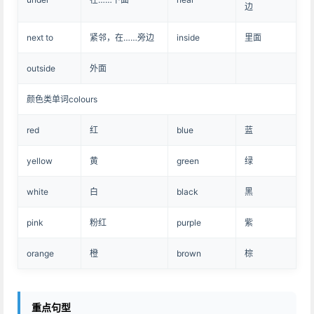
边
next to
紧邻，在……旁边
inside
里面
outside
外面
颜色类单词colours
red
红
blue
蓝
yellow
黄
green
绿
white
白
black
黑
pink
粉红
purple
紫
orange
橙
brown
棕
重点句型