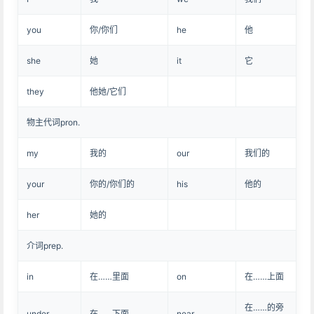
you
你/你们
he
他
she
她
it
它
they
他她/它们
物主代词pron.
my
我的
our
我们的
your
你的/你们的
his
他的
her
她的
介词prep.
in
在……里面
on
在……上面
在……的旁
under
在……下面
near