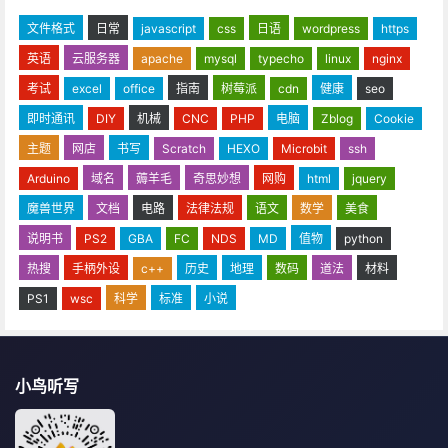
文件格式
日常
javascript
css
日语
wordpress
https
英语
云服务器
apache
mysql
typecho
linux
nginx
考试
excel
office
指南
树莓派
cdn
健康
seo
即时通讯
DIY
机械
CNC
PHP
电脑
Zblog
Cookie
主题
网店
书写
Scratch
HEXO
Microbit
ssh
Arduino
域名
薅羊毛
奇思妙想
网购
html
jquery
魔兽世界
文档
电路
法律法规
语文
数学
美食
说明书
PS2
GBA
FC
NDS
MD
值物
python
热搜
手柄外设
c++
历史
地理
数码
道法
材料
PS1
wsc
科学
标准
小说
小鸟听写