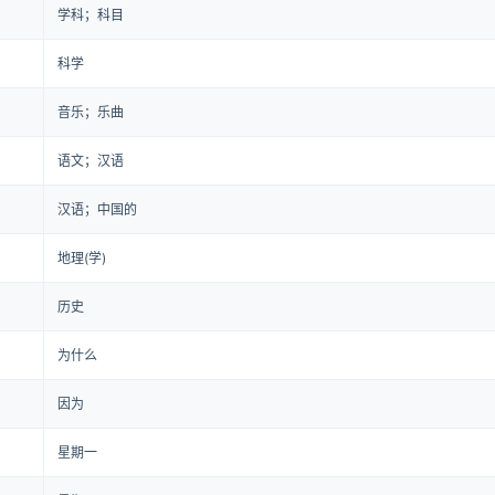
学科；科目
科学
音乐；乐曲
语文；汉语
汉语；中国的
地理(学)
历史
为什么
因为
星期一