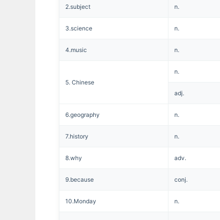
2.subject
n.
3.science
n.
4.music
n.
n.
5. Chinese
adj.
6.geography
n.
7.history
n.
8.why
adv.
9.because
conj.
10.Monday
n.