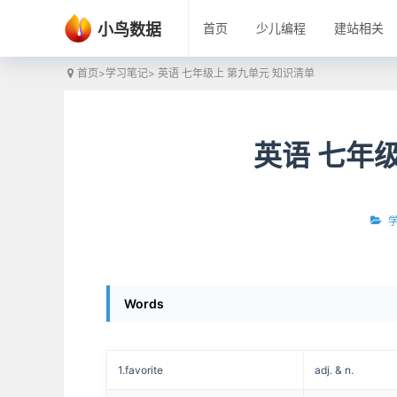
小鸟数据
首页
少儿编程
建站相关
首页
>
学习笔记
> 英语 七年级上 第九单元 知识清单
英语 七年
Words
1.favorite
adj. & n.