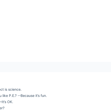
。
ct is science.
.E.? --Because it’s fun.
t’s OK.
er?