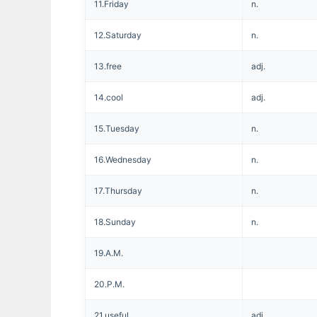
11.Friday
n.
12.Saturday
n.
13.free
adj.
14.cool
adj.
15.Tuesday
n.
16.Wednesday
n.
17.Thursday
n.
18.Sunday
n.
19.A.M.
20.P.M.
21.useful
adj.