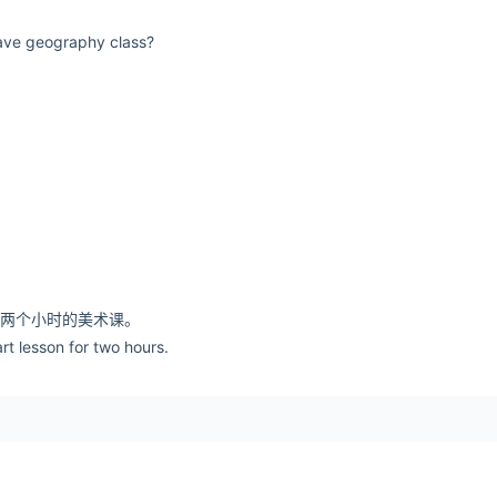
ave geography class?
上两个小时的美术课。
art lesson for two hours.