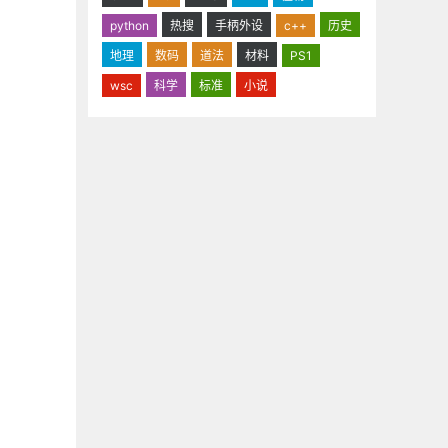
python
热搜
手柄外设
c++
历史
地理
数码
道法
材料
PS1
wsc
科学
标准
小说