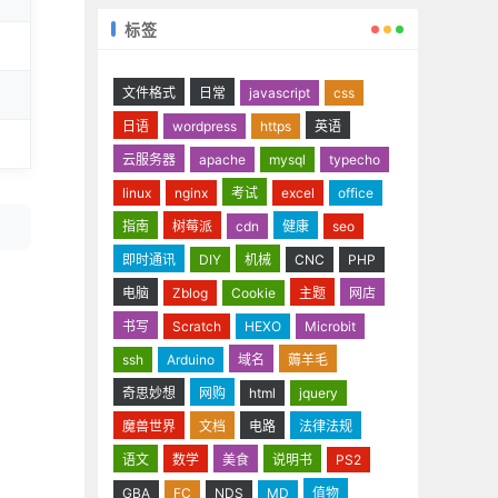
标签
文件格式
日常
javascript
css
日语
wordpress
https
英语
云服务器
apache
mysql
typecho
linux
nginx
考试
excel
office
指南
树莓派
cdn
健康
seo
即时通讯
DIY
机械
CNC
PHP
电脑
Zblog
Cookie
主题
网店
书写
Scratch
HEXO
Microbit
ssh
Arduino
域名
薅羊毛
奇思妙想
网购
html
jquery
魔兽世界
文档
电路
法律法规
语文
数学
美食
说明书
PS2
GBA
FC
NDS
MD
值物