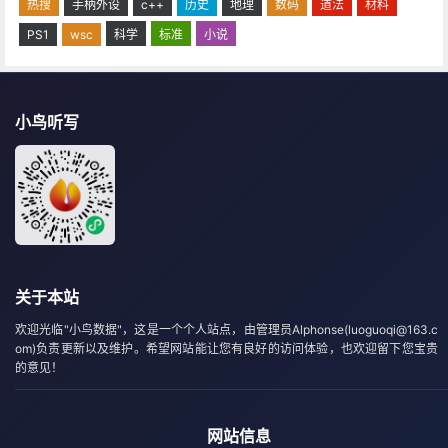
热搜
手柄外设
c++
历史
地理
数码
道法
材料
PS1
wsc
科学
标准
小说
小鸟听写
关于本站
欢迎光临"小鸟数据"，这是一个个人站点，由管理员Alphonse(luoguoqi@163.c
om)负责更新以及维护。希望网站能让您有良好的访问体验，也欢迎留下您宝贵
的意见！
网站信息