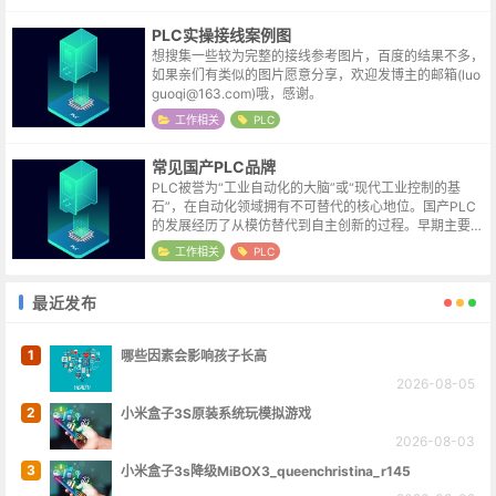
PLC实操接线案例图
想搜集一些较为完整的接线参考图片，百度的结果不多，
如果亲们有类似的图片愿意分享，欢迎发博主的邮箱(luo
guoqi@163.com)哦，感谢。
工作相关
PLC
常见国产PLC品牌
PLC被誉为“工业自动化的大脑”或“现代工业控制的基
石”，在自动化领域拥有不可替代的核心地位。国产PLC
的发展经历了从模仿替代到自主创新的过程。早期主要仿
制三菱、西门子等国外产品，通过性价比打开市场。201
工作相关
PLC
0年后，以汇川、信捷为代表的...
最近发布
1
哪些因素会影响孩子长高
2026-08-05
2
小米盒子3S原装系统玩模拟游戏
2026-08-03
3
小米盒子3s降级MiBOX3_queenchristina_r145