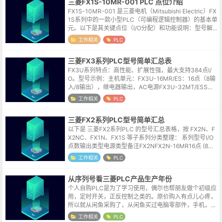
三菱FX1S-10MR-001 PLC 点位介绍
FX1S-10MR-001 是三菱电机（Mitsubishi Electric）FX
1S系列中的一款小型PLC（可编程逻辑控制器）的基本单
元。以下是其关键点位（I/O分配）和功能说明：型号解
析FX1S：系列名称，入门级紧凑型PLC。1...
工作相关
PLC
三菱FX3系列PLC型号简单汇总表
FX3U系列特点：高性能、扩展性强，最大支持384点I/
O。型号示例：主机单元：FX3U-16MR/ES：16点（8输
入/8输出），继电器输出，AC电源FX3U-32MT/ESS：3
2点（16输入/16输出），晶体管输出（漏型），DC...
工作相关
PLC
三菱FX2系列PLC型号简单汇总
以下是 三菱FX2系列PLC 的型号汇总表格，按 FX2N、F
X2NC、FX1N、FX1S 等子系列分类整理： 系列型号I/O
点数输出类型电源类型备注FX2NFX2N-16MR16点 (8入/
8出)继电器AC/DC电源基本单元FX2N...
工作相关
PLC
从序列号看三菱PLC产品生产年份
个人自购PLC是为了学习使用，偶尔也帮朋友做个初级应
用，定时开关，正反控制之类的。原价购入有点儿心疼，
所以就从闲鱼采购了，从闲鱼买过电脑零部件，手机，电
机等等，林林总总加起来50多次购物。遇到过一个骗运
工作相关
PLC
费的，其他都是很好的卖家，很多拍...