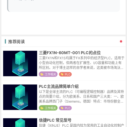
推荐阅读
三菱FX1N-60MT-001 PLC的点位
三菱FX1N和FX1S均属于FX系列中的经济型PLC，适用于
小型自动化控制，但两者在扩展性、I/O容量和功能上有
所区别。对于博主这样的自学者来说，这类被市场淘汰却
又在二手市场的极为活跃的型号是一个极佳的选择，百元
工作相关
PLC
内的价格，即便手滑变砖...
PLC主流品牌简单介绍
以下是全球主流的PLC（可编程逻辑控制器）品牌及其特
点的简要介绍，分为欧美系、日系和国产三大类：一、欧
美系品牌西门子（Siemens，德国）特点：市场份额全球
领先，产品线覆盖全面，软件生态强大（如TIA Porta
工作相关
PLC
l）。主流系列：小型...
信捷PLC 常见型号
信捷（XINJE）PLC 是国内较为常用的工业自动化控制产