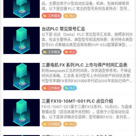
品，主要应用于小型自动化设备、机床、包装机械等领
域。以下是信捷 PLC 常见的型号系列及其特点：型号列
表 系列特点典型型号I/O 点数输出类型适用场景XC经济
工作相关
PLC
型，基础逻辑控制X...
台达PLC 常见型号汇总
以下是 台达（Delta）PLC 常见型号汇总表，按照系列分
类，包含主要特点、典型型号和适用场景：系列特点典型
型号I/O 点数输出类型适用场景DVP-SS2超薄紧凑型，经
济实用DVP10SS11T（10点）10晶体管简单控制、小型
工作相关
PLC
设备...
三菱电机 FX 系列 PLC 上市与停产时间汇总表
利用deepseek汇总的时间表，仅供选型参考用，不保证
时间点准确。汇总表 系列型号上市时间停产时间状态替
代型号早期FX系列FX01990年代初2000年前后已停产F
X1S/FX1NFX0S1990年代中期2000年代初已停产FX1
工作相关
PLC
S...
三菱 FX1S-10MT-001 PLC 点位介绍
FX1S-10MT-001属于三菱FX1S系列，10点I/O，为晶体
管输出型（适合高速开关控制），适用于小型自动化设
备。以下是其详细点位说明：型号解析FX1S：系列名
称，经济型小型PLC。10：总I/O点数（6输入 + 4输
工作相关
PLC
出）。M：...