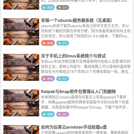
的。比如在ubuntu中输入如下命令，就可以克隆lk2nd项
目了：sudo git clone https:...
随笔
DIY
安装一个ubuntu服务器系统（无桌面）
ubuntu系统下载页ubuntu有自己的中文官方主页，所以
找系统下载的页面也非常方便，因为准备安装的目标主机
比较老旧，所以选择了较低的20.04.6版本。下载的iso文
件中有desktop字样的是具备桌面支持的版本，一般体积
随笔
DIY
会比服务...
关于手机上的linux系统简介与尝试
手机soc的支持情况‌‌摩尔定律是‌英特尔创始人‌戈登·摩尔的
经验之谈，其核心内容为：‌集成电路上可以容纳的‌晶体管
数目在大约每经过18个月到24个月便会增加一倍。换言
之，‌处理器的性能大约每两年翻一倍，同时价格下降为之
随笔
DIY
前的一半‌。这...
flatpak与Snap软件包管理从入门到删除
本来想绕过casaos直接在玩客云上安装gopeed下载软
件，结果gopeed提供的两条安装指令分别对应两个包管
理器，也就是标题中的flatpak与Snap。下载个软件安个
仓库也就算了，下载完了结果一个下架，一个版本不符，
随笔
DIY
最后装了一个...
如何为玩客云armbian手动挂载u盘
之前部署casaos的时候直接用的一键安装，重刷系统后