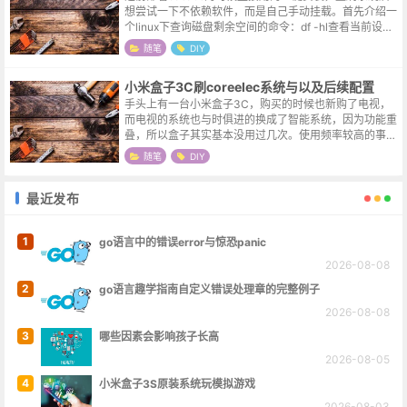
想尝试一下不依赖软件，而是自己手动挂载。首先介绍一
个linux下查询磁盘剩余空间的命令：df -hl查看当前设备
接入的存储设备；fdisk -l格式化命令，可选，在window
随笔
DIY
s上...
小米盒子3C刷coreelec系统与以及后续配置
手头上有一台小米盒子3C，购买的时候也新购了电视，
而电视的系统也与时俱进的换成了智能系统，因为功能重
叠，所以盒子其实基本没用过几次。使用频率较高的事
情，总希望它能更简单一些，能点击一次的时候绝不点击
随笔
DIY
两次，能只操作一个遥控器的时候，也不...
最近发布
1
go语言中的错误error与惊恐panic
2026-08-08
2
go语言趣学指南自定义错误处理章的完整例子
2026-08-08
3
哪些因素会影响孩子长高
2026-08-05
4
小米盒子3S原装系统玩模拟游戏
2026-08-03