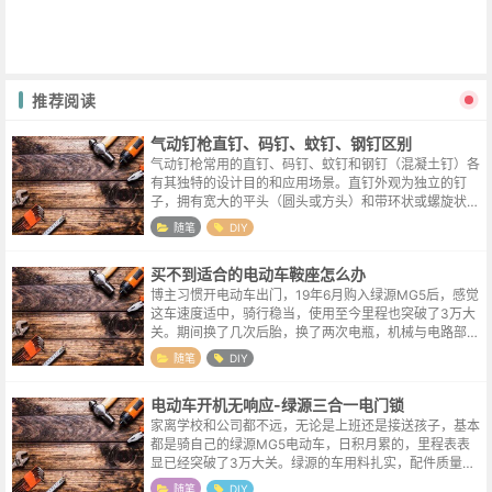
推荐阅读
气动钉枪直钉、码钉、蚊钉、钢钉区别
气动钉枪常用的直钉、码钉、蚊钉和钢钉（混凝土钉）各
有其独特的设计目的和应用场景。直钉外观为独立的钉
子，拥有宽大的平头（圆头或方头）和带环状或螺旋状纹
路的钉杆，其设计核心是提供强大的结构强度与抗拉拔
随笔
DIY
力，通过纹路增强与木材的咬合，使其难以...
买不到适合的电动车鞍座怎么办
博主习惯开电动车出门，19年6月购入绿源MG5后，感觉
这车速度适中，骑行稳当，使用至今里程也突破了3万大
关。期间换了几次后胎，换了两次电瓶，机械与电路部分
一如既往的稳定，就是鞍座日渐磨损。某天实在是看不下
随笔
DIY
去破破烂烂的鞍座，就想在淘宝或...
电动车开机无响应-绿源三合一电门锁
家离学校和公司都不远，无论是上班还是接送孩子，基本
都是骑自己的绿源MG5电动车，日积月累的，里程表表
显已经突破了3万大关。绿源的车用料扎实，配件质量稳
定，虽然在一些新潮的功能上跟进的脚步略缓，但开电车
随笔
DIY