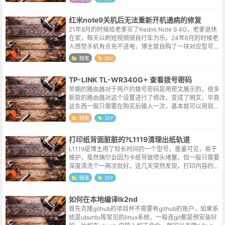
的人群，又有多少时间能放在代步工具...
红米note9关机后无法重新开机通病的修复
21年8月的时候给老爹买了Redmi Note 9 4G，老爹退休
在家，每天以刷短视频骑自行车为乐。24年6月的时候老
人感觉手机有点充不进电，博主就自购了一块对应型号的
充电小板，关闭手机后兴致勃勃的换上，然后长按开机
随笔
DIY
键，结果，手机死活...
TP-LINK TL-WR340G+ 查看拨号密码
早期的路由器对于用户的拨号密码是用密文展示的，很多
新款的路由器对这个设置进行了修改，变成了明文，毕竟
这东西一般只需要在购买后输入一次，基本就可以用到路
由器退休。所以等到路由器出现莫名故障，需要更新路由
随笔
DIY
器的时候会惊喜的发现，拨号账户和密...
打印纸背面脏脏的?L1119清理出纸轨道
L1119是博主用了较长时间的一个型号，墨量可见，易于
维护，虽然偶尔会因为卡纸导致喷头堵塞，但一般只需要
深度清洗个一两次就好。这几天突然发现，打印内容的反
面总是有条状黑色的墨痕，使用维护功能里的清晰导纸轨
随笔
DIY
多次后也没有得到改善，打开前盖...
如何在本地编译lk2nd
首先克隆github的项目并不需要有github的账户，如果系
统是ubuntu等常见的linux系统，一般连git都是预安装好